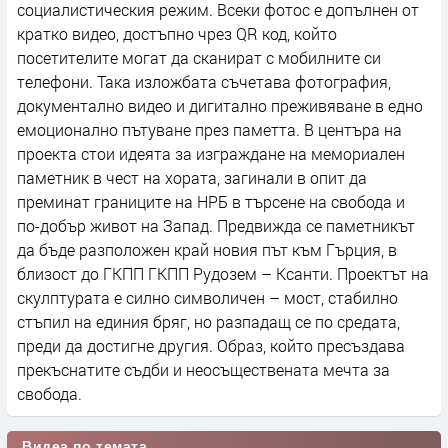
социалистическия режим. Всеки фотос е допълнен от
кратко видео, достъпно чрез QR код, който
посетителите могат да сканират с мобилните си
телефони. Така изложбата съчетава фотография,
документално видео и дигитално преживяване в едно
емоционално пътуване през паметта. В центъра на
проекта стои идеята за изграждане на мемориален
паметник в чест на хората, загинали в опит да
преминат границите на НРБ в търсене на свобода и
по-добър живот на Запад. Предвижда се паметникът
да бъде разположен край новия път към Гърция, в
близост до ГКПП ГКПП Рудозем – Ксанти. Проектът на
скулптурата е силно символичен – мост, стабилно
стъпил на единия бряг, но разпадащ се по средата,
преди да достигне другия. Образ, който пресъздава
прекъснатите съдби и неосъществената мечта за
свобода.
Видеа по темата