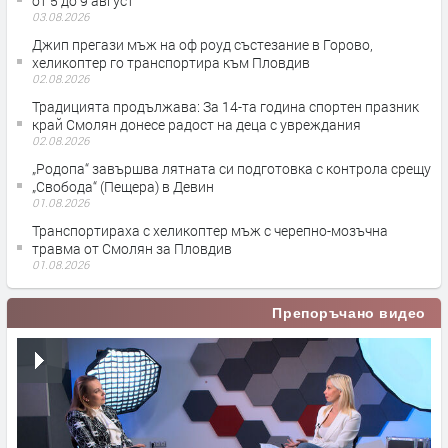
от 5 до 9 август
03.08.2026
Джип прегази мъж на оф роуд състезание в Горово,
хеликоптер го транспортира към Пловдив
02.08.2026
Традицията продължава: За 14-та година спортен празник
край Смолян донесе радост на деца с увреждания
02.08.2026
„Родопа“ завършва лятната си подготовка с контрола срещу
„Свобода“ (Пещера) в Девин
01.08.2026
Транспортираха с хеликоптер мъж с черепно-мозъчна
травма от Смолян за Пловдив
01.08.2026
Препоръчано видео