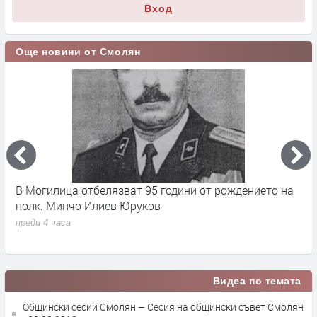
Вход
Още новини от Смолян
а
Близо 1600 книги събра инициативата на Община
Б
Чепеларе в чест на Васил Дечев
п
г
преди 4 часа
п
Видеа по темата
Общински сесии Смолян – Сесия на общински съвет Смолян