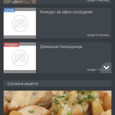
преди 8 месеца
ПРЕДЛАГА
Домашна помощница
преди 1 година
ПРЕДЛАГА
Къща в Марония, Гърция
преди 2 години
ПРЕДЛАГА
УДЪЛЖАВАНЕ НА ЧОВЕШКИЯТ
Случайна рецепта
ЖИВОТ И ПОДОБРЯВАНЕ НА
НЕГОВОТО КАЧЕСТВО
преди 2 години
ПРЕДЛАГА