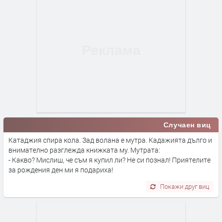
Случаен виц
Катаджия спира кола. Зад волана е мутра. Кадажията дълго и
внимателно разглежда книжката му. Мутрата:
- Какво? Мислиш, че съм я купил ли? Не си познал! Приятелите
за рождения ден ми я подариха!
Покажи друг виц