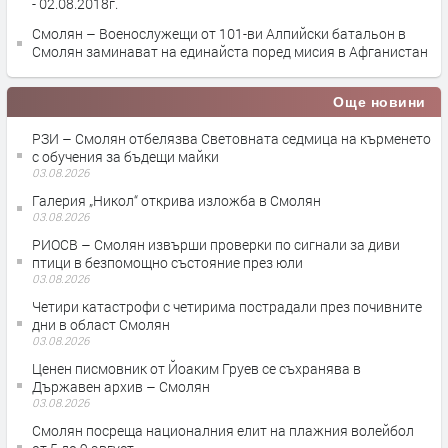
- 02.08.2018г.
Смолян – Военослужещи от 101-ви Алпийски батальон в
Смолян заминават на единайста поред мисия в Афганистан
Още новини
РЗИ – Смолян отбелязва Световната седмица на кърменето
с обучения за бъдещи майки
03.08.2026
Галерия „Никол“ открива изложба в Смолян
03.08.2026
РИОСВ – Смолян извърши проверки по сигнали за диви
птици в безпомощно състояние през юли
03.08.2026
Четири катастрофи с четирима пострадали през почивните
дни в област Смолян
03.08.2026
Ценен писмовник от Йоаким Груев се съхранява в
Държавен архив – Смолян
03.08.2026
Смолян посреща националния елит на плажния волейбол