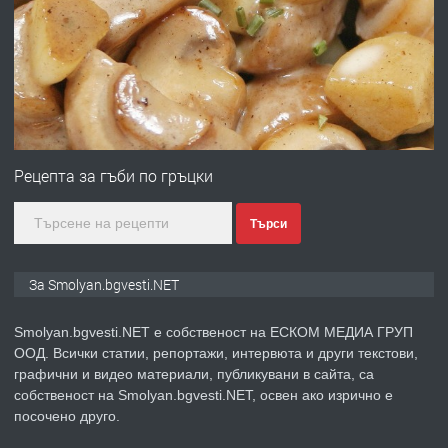
Имот в Северна Гърция, до Кавала
преди 2 години
ПРЕДЛАГА
Иглолистни Пелети клас А1
Рецепта за гъби по гръцки
Търси
преди 2 години
ПРЕДЛАГА
КЪЩА В МАРОНЯ
За Smolyan.bgvesti.NET
Smolyan.bgvesti.NET е собственост на ЕСКОМ МЕДИА ГРУП
ООД. Всички статии, репортажи, интервюта и други текстови,
преди 2 години
графични и видео материали, публикувани в сайта, са
собственост на Smolyan.bgvesti.NET, освен ако изрично е
ТЪРСИ
Търсят се строителни работници
посочено друго.