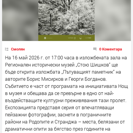
Смолян
0 Коментара
На 16 май 2026 г. от 17:00 часа в изложбената зала на
Регионален исторически музей „Стою Шишков“ ще
бъде открита изложбата „Пътуващият паметник“ на
авторите Борис Мисирков и Георги Богданов.
Събитието е част от програмата на инициативата Нощ
в музея и обещава да се превърне в едно от най-
въздействащите културни преживявания тази пролет.
Експозицията представя серия от впечатляващи
пейзажни фотографии, заснети в пограничните
райони на Родопите и Странджа – места, белязани от
драматични опити за бягство през годините на