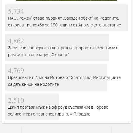
5,734
НАО „Рожен“ става първият „Звезден обект“ на Родопите,
откриват изложба за 150 години от Априлското въстание
4,862
Засилени проверки за контрол на скоростните режими в
рамките на операция „Скорост“
4,769
Президентът Илияна Йотова от Златоград: Институциите
са длъжници на Родопите
2,510
Джип прегази мъж на оф роуд състезание в Горово,
хеликоптер го транспортира към Пловдив