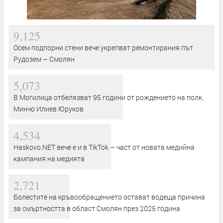
9,125
Осем подпорни стени вече укрепват ремонтирания път
Рудозем – Смолян
5,073
В Могилица отбелязват 95 години от рождението на полк.
Минчо Илиев Юруков
4,534
Haskovo.NET вече е и в TikTok – част от новата медийна
кампания на медията
2,721
Болестите на кръвообращението остават водеща причина
за смъртността в област Смолян през 2025 година