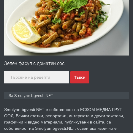
ПРЕДЛАГА
УДЪЛЖАВАНЕ НА ЧОВЕШКИЯТ
ЖИВОТ И ПОДОБРЯВАНЕ НА
НЕГОВОТО КАЧЕСТВО
преди 2 години
ПРЕДЛАГА
Имот в Северна Гърция, до Кавала
Зелен фасул с доматен сос
Търси
преди 2 години
ПРЕДЛАГА
Иглолистни Пелети клас А1
За Smolyan.bgvesti.NET
Smolyan.bgvesti.NET е собственост на ЕСКОМ МЕДИА ГРУП
ООД. Всички статии, репортажи, интервюта и други текстови,
преди 2 години
графични и видео материали, публикувани в сайта, са
собственост на Smolyan.bgvesti.NET, освен ако изрично е
ПРЕДЛАГА
КЪЩА В МАРОНЯ