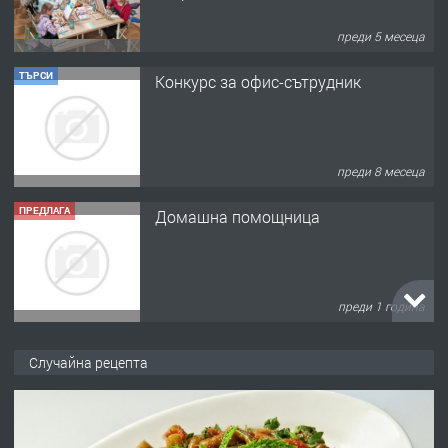
преди 5 месеца
ТЪРСИ
Конкурс за офис-сътрудник
преди 8 месеца
ПРЕДЛАГА
Домашна помощница
преди 1 година
ПРЕДЛАГА
Къща в Марония, Гърция
Случайна рецепта
преди 2 години