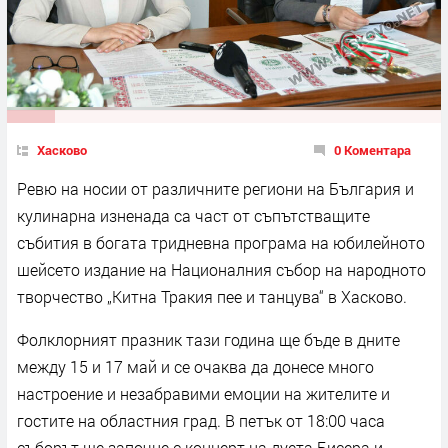
Хасково
0 Коментара
Ревю на носии от различните региони на България и
кулинарна изненада са част от съпътстващите
събития в богата тридневна програма на юбилейното
шейсето издание на Националния събор на народното
творчество „Китна Тракия пее и танцува“ в Хасково.
Фолклорният празник тази година ще бъде в дните
между 15 и 17 май и се очаква да донесе много
настроение и незабравими емоции на жителите и
гостите на областния град. В петък от 18:00 часа
съборът ще започне с концерт на дуета Бисера и