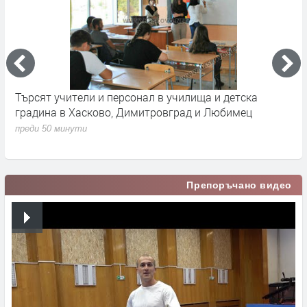
Търсят учители и персонал в училища и детска
П
градина в Хасково, Димитровград и Любимец
у
преди 50 минути
п
Препоръчано видео