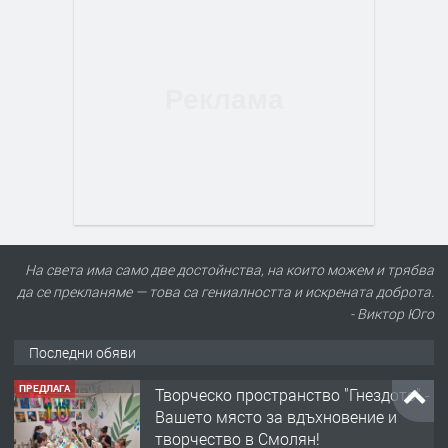
На света има само две достойнства, на които можем и трябва
да се прекланяме — това са гениалността и искрената доброта.
- Виктор Юго
Последни обяви
ПРЕДЛАГА
Творческо пространство "Гнездото" -
Вашето място за вдъхновение и
творчество в Смолян!