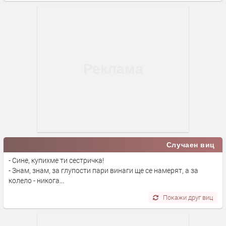
Случаен виц
- Сине, купихме ти сестричка!
- Знам, знам, за глупости пари винаги ще се намерят, а за
колело - никога...
Покажи друг виц