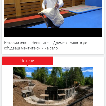
Истории извън Новините – Друмев - силата да
сбъдваш мечтите си и на село
Четени