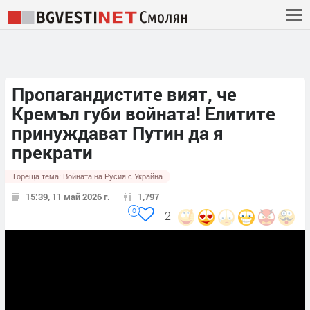
Пропагандистите вият, че
Кремъл губи войната! Елитите
принуждават Путин да я
прекрати
Гореща тема:
Войната на Русия с Украйна
15:39, 11 май 2026 г.
1,797
0
2