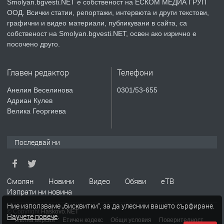
Smolyan.bgvesti.NET е собственост на ЕСКОМ МЕДИА ГРУП
ООД. Всички статии, репортажи, интервюта и други текстови,
преди 2 години
графични и видео материали, публикувани в сайта, са
собственост на Smolyan.bgvesti.NET, освен ако изрично е
ТЪРСИ
Търсят се строителни работници
посочено друго.
Главен редактор
Телефони
преди 3 години
Анелия Веселинова
0301/53-655
Адриан Кулев
ПРЕДЛАГА
Давам Заведение Под Наем
Велика Георгиева
Последвай ни
преди 3 години
ПРЕДЛАГА
Апартамент под наем в гр. Смолян.
Смолян
Новини
Видео
Обяви
еТВ
Изпрати ни новина
Ние използваме „бисквитки“, за да улесним вашето сърфиране.
© Copyright
Haskovo.NET
Научете повече
.
преди 4 години
Пълна версия
Етичен кодекс
Общи условия
Поверителност