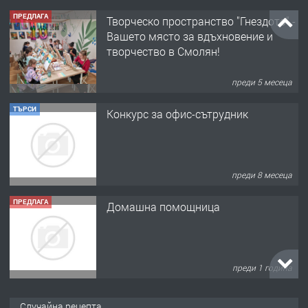
ТЪРСИ
Конкурс за офис-сътрудник
преди 8 месеца
ПРЕДЛАГА
Домашна помощница
преди 1 година
ПРЕДЛАГА
Къща в Марония, Гърция
преди 2 години
ПРЕДЛАГА
УДЪЛЖАВАНЕ НА ЧОВЕШКИЯТ
Случайна рецепта