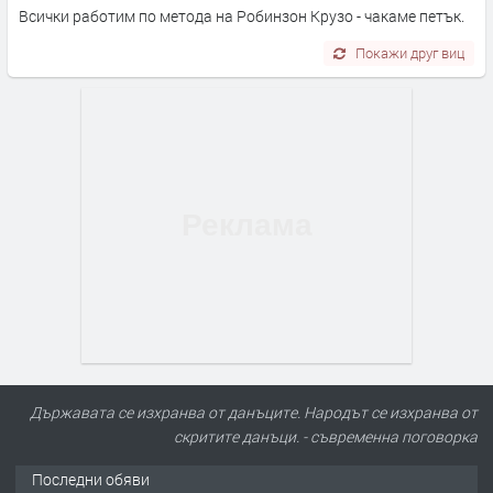
Всички работим по метода на Робинзон Крузо - чакаме петък.
Покажи друг виц
Държавата се изхранва от данъците. Народът се изхранва от
скритите данъци. - съвременна поговорка
Последни обяви