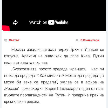
Светът
0 Коментара
Москва засили натиска върху Тръмп. Ушаков се
изпусна. Кремъл не знае как да спре Киев. Путин
вкара страната в капан.
„Буржоазията просто предаде Франция, нас ли
няма да предадат? Как мислите? Могат да предадат, а
може би вече са предали“, жалва се в ефира на
„Россия“ режисьорът Карен Шахназаров, един от най-
върлите пропагандисти на Путин. И предрича крах на
кремълския режим.