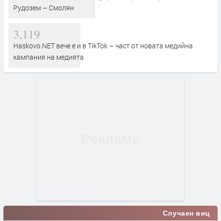
Рудозем – Смолян
3,119
Haskovo.NET вече е и в TikTok – част от новата медийна
кампания на медията
Случаен виц