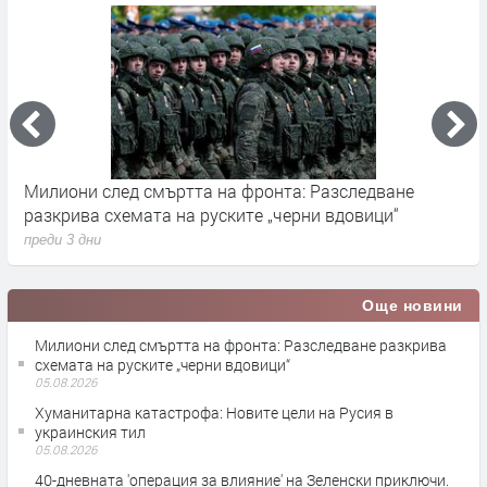
Германските служби разследват руски опити за
влияние върху местния вот през септември
преди 3 дни
Още новини
Милиони след смъртта на фронта: Разследване разкрива
схемата на руските „черни вдовици“
05.08.2026
Хуманитарна катастрофа: Новите цели на Русия в
украинския тил
05.08.2026
40-дневната 'операция за влияние' на Зеленски приключи.