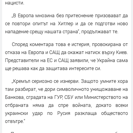
нацисти.
„В Европа мнозина без притеснение призовават да
се повтори опитът на Хитлер и да се подготви ново
нападение срещу нашата страна“, продължават те.
Според коментара това е истерия, провокирана от
отказа на Европа и САЩ да окажат натиск върху Киев.
Представители на ЕС и САЩ заявили, че Украйна сама
ще решава как да защитава интересите си.
„Кремъл сериозно се изнерви. Защото умните хора
там разбират, че дори символичното унищожаване на
Банкова, сградата на ГУР, СБУ или Министерството на
отбраната няма да спре войната, докато всеки
украински удар по Русия разклаща обществото
отвътре.“