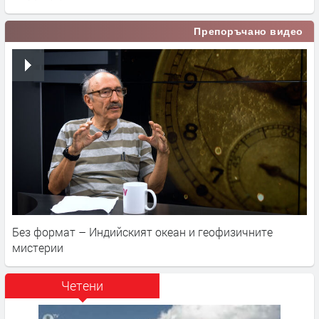
Препоръчано видео
Без формат – Индийският океан и геофизичните
мистерии
Четени