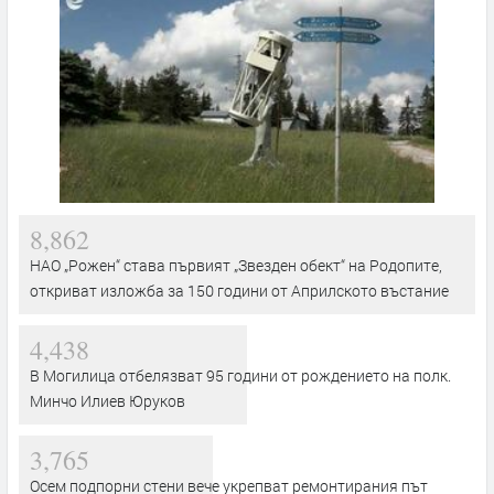
8,862
НАО „Рожен“ става първият „Звезден обект“ на Родопите,
откриват изложба за 150 години от Априлското въстание
4,438
В Могилица отбелязват 95 години от рождението на полк.
Минчо Илиев Юруков
3,765
Осем подпорни стени вече укрепват ремонтирания път