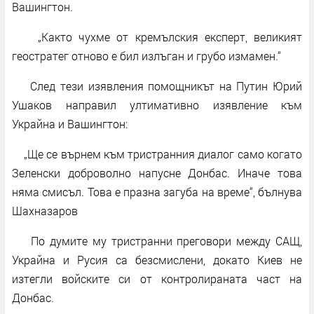
Вашингтон.
„Както чухме от кремълския експерт, великият
геостратег отново е бил излъган и грубо измамен.“
След тези изявления помощникът на Путин Юрий
Ушаков направил ултимативно изявление към
Украйна и Вашингтон:
„Ще се върнем към тристранния диалог само когато
Зеленски доброволно напусне Донбас. Иначе това
няма смисъл. Това е празна загуба на време“, бълнува
Шахназаров
По думите му тристранни преговори между САЩ,
Украйна и Русия са безсмислени, докато Киев не
изтегли войските си от контролираната част на
Донбас.