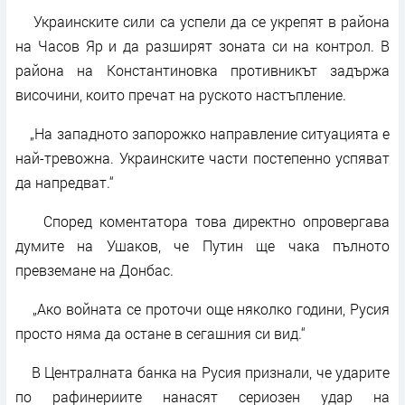
Украинските сили са успели да се укрепят в района
на Часов Яр и да разширят зоната си на контрол. В
района на Константиновка противникът задържа
височини, които пречат на руското настъпление.
„На западното запорожко направление ситуацията е
най-тревожна. Украинските части постепенно успяват
да напредват.“
Според коментатора това директно опровергава
думите на Ушаков, че Путин ще чака пълното
превземане на Донбас.
„Ако войната се проточи още няколко години, Русия
просто няма да остане в сегашния си вид.“
В Централната банка на Русия признали, че ударите
по рафинериите нанасят сериозен удар на