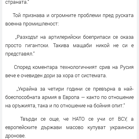
страната.“
Той признава и огромните проблеми пред руската
военна промишленост:
„Разходът на артилерийски боеприпаси се оказа
просто гигантски. Такива мащаби никой не си е
представял.“
Според коментара технологичният срив на Русия
вече е очевиден дори за хора от системата.
„Украйна за четири години се превърна в най-
боеспособната армия в Европа — както по отношение
на оръжията, така и по отношение на бойния опит.“
Твърди се още, че НАТО се учи от ВСУ, а
европейските държави масово купуват украински
дронове.