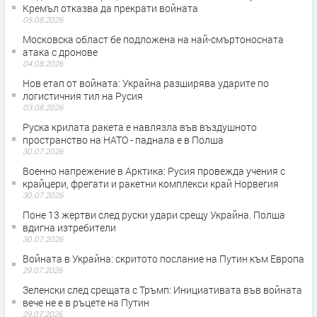
Кремъл отказва да прекрати войната
05.08.2026
Московска област бе подложена на най-смъртоносната
атака с дронове
04.08.2026
Нов етап от войната: Украйна разширява ударите по
логистичния тил на Русия
03.08.2026
Руска крилата ракета е навлязла във въздушното
пространство на НАТО - паднала е в Полша
30.07.2026
Военно напрежение в Арктика: Русия провежда учения с
крайцери, фрегати и ракетни комплекси край Норвегия
30.07.2026
Поне 13 жертви след руски удари срещу Украйна. Полша
вдигна изтребители
30.07.2026
Войната в Украйна: скритото послание на Путин към Европа
29.07.2026
Зеленски след срещата с Тръмп: Инициативата във войната
вече не е в ръцете на Путин
29.07.2026