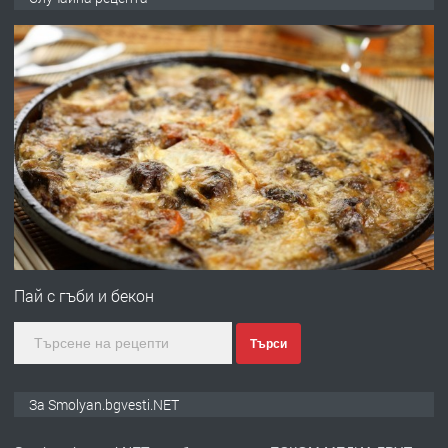
ЖИВОТ И ПОДОБРЯВАНЕ НА
НЕГОВОТО КАЧЕСТВО
преди 2 години
ПРЕДЛАГА
Имот в Северна Гърция, до Кавала
преди 2 години
ПРЕДЛАГА
Иглолистни Пелети клас А1
Пай с гъби и бекон
Търси
преди 2 години
ПРЕДЛАГА
КЪЩА В МАРОНЯ
За Smolyan.bgvesti.NET