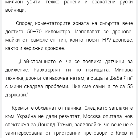
милион убити, тежко ранени и осакатени руски
войници.
Според коментаторите зоната на смъртта вече
достига 50–70 километра. Използват се дронове-
майки от самолетен тип, които носят FPV-дронове,
както и верижни дронове.
„Най-страшното е, че се появиха датчици за
движение. Разхвърлят ги по пътищата. Минава
техника, дронът се насочва натам, а същата „Баба Яга“
с мини създава проблеми. Ние сме сами, а те са 55
държави.“
Кремъл е обхванат от паника. След като заплахите
към Украйна не дали резултат, Москва опитала нов
спектакъл за Доналд Тръмп, заявявайки, че вече не е
заинтересована от тристранни преговори с Киев и