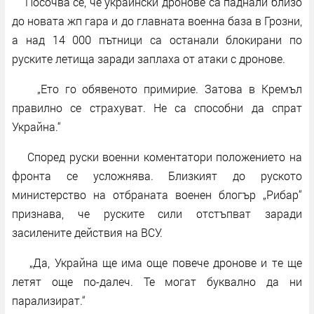
Посочва се, че украински дронове са паднали близо
до новата жп гара и до главната военна база в Грозни,
а над 14 000 пътници са останали блокирани по
руските летища заради заплаха от атаки с дронове.
„Ето го обявеното примирие. Затова в Кремъл
правилно се страхуват. Не са способни да спрат
Украйна.“
Според руски военни коментатори положението на
фронта се усложнява. Близкият до руското
министерство на отбраната военен блогър „Рибар“
признава, че руските сили отстъпват заради
засилените действия на ВСУ.
„Да, Украйна ще има още повече дронове и те ще
летят още по-далеч. Те могат буквално да ни
парализират.“