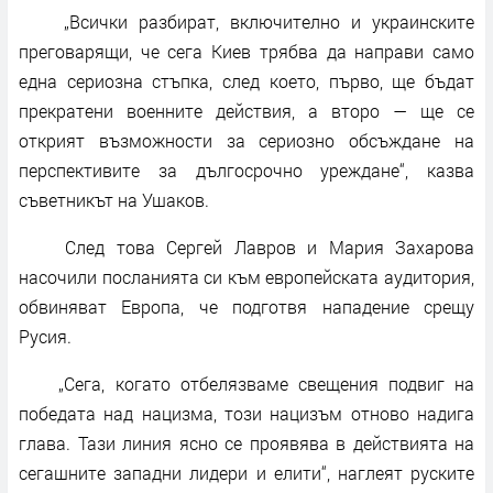
„Всички разбират, включително и украинските
преговарящи, че сега Киев трябва да направи само
една сериозна стъпка, след което, първо, ще бъдат
прекратени военните действия, а второ — ще се
открият възможности за сериозно обсъждане на
перспективите за дългосрочно уреждане“, казва
съветникът на Ушаков.
След това Сергей Лавров и Мария Захарова
насочили посланията си към европейската аудитория,
обвиняват Европа, че подготвя нападение срещу
Русия.
„Сега, когато отбелязваме свещения подвиг на
победата над нацизма, този нацизъм отново надига
глава. Тази линия ясно се проявява в действията на
сегашните западни лидери и елити“, наглеят руските