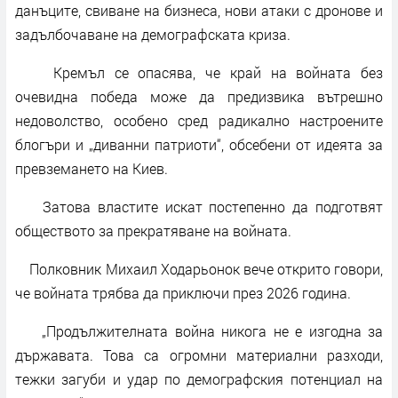
данъците, свиване на бизнеса, нови атаки с дронове и
задълбочаване на демографската криза.
Кремъл се опасява, че край на войната без
очевидна победа може да предизвика вътрешно
недоволство, особено сред радикално настроените
блогъри и „диванни патриоти“, обсебени от идеята за
превземането на Киев.
Затова властите искат постепенно да подготвят
обществото за прекратяване на войната.
Полковник Михаил Ходарьонок вече открито говори,
че войната трябва да приключи през 2026 година.
„Продължителната война никога не е изгодна за
държавата. Това са огромни материални разходи,
тежки загуби и удар по демографския потенциал на