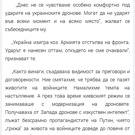
„Днес не се чувстваме особено комфортно под
ударите на украинските дронове. Могат да ни ударят
във всеки момент и на всяко място“, жалват се
събеседниците му.
„Украйна изигра коз. Армията отстъпва на фронта.
Ударът е нанесен оттам, откъдето не сме очаквали“,
признават те.
„Както винаги, създаваха видимост за преговори и
договорености. Ние смятахме, че трябва да се пазят
животите на войниците. Намалихме темпа на
настъпление. А през това време киевският режим се
занимаваше с модернизация на дроновете.
Получаваха от Запада дронове с изкуствен интелект“,
лъжат безсрамно пропагандистите на Путин, чиято
„грижа“ за живота на войниците доведе до повече от