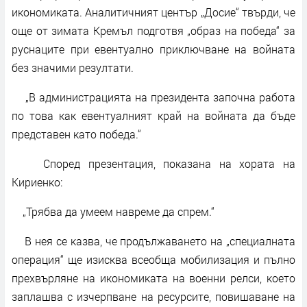
икономиката. Аналитичният център „Досие“ твърди, че
още от зимата Кремъл подготвя „образ на победа“ за
руснаците при евентуално приключване на войната
без значими резултати.
„В администрацията на президента започна работа
по това как евентуалният край на войната да бъде
представен като победа.“
Според презентация, показана на хората на
Кириенко:
„Трябва да умеем навреме да спрем.“
В нея се казва, че продължаването на „специалната
операция“ ще изисква всеобща мобилизация и пълно
прехвърляне на икономиката на военни релси, което
заплашва с изчерпване на ресурсите, повишаване на