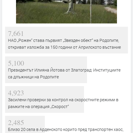
7,661
НАО „Рожен“ става първият „Звезден обект“ на Родопите,
откриват изложба за 150 години от Априлското въстание
5,100
Президентът Илияна Йотова от Златоград: Институциите
са длъжници на Родопите
4,923
Засилени проверки за контрол на скоростните режими в
рамките на операция „Скорост“
2,485
Близо 20 села в Арденското корито пред транспортен хаос,