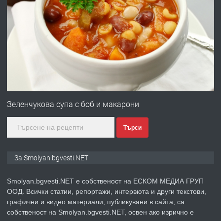
ПРЕДЛАГА
УДЪЛЖАВАНЕ НА ЧОВЕШКИЯТ
ЖИВОТ И ПОДОБРЯВАНЕ НА
НЕГОВОТО КАЧЕСТВО
преди 2 години
ПРЕДЛАГА
Имот в Северна Гърция, до Кавала
Зеленчукова супа с боб и макарони
Търси
преди 2 години
ПРЕДЛАГА
Иглолистни Пелети клас А1
За Smolyan.bgvesti.NET
Smolyan.bgvesti.NET е собственост на ЕСКОМ МЕДИА ГРУП
ООД. Всички статии, репортажи, интервюта и други текстови,
преди 2 години
графични и видео материали, публикувани в сайта, са
собственост на Smolyan.bgvesti.NET, освен ако изрично е
ПРЕДЛАГА
КЪЩА В МАРОНЯ