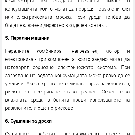
компресорът им създава внезапни пикове в
консумацията, които могат да повредят разклонителя
или електрическата мрежа. Тези уреди трябва да
бъдат включени директно в отделен контакт.
5. Перални машини
Пералните комбинират нагревател, мотор и
електроника - три компонента, които заедно могат да
натоварят сериозно електрическата система. При
загряване на водата консумацията може рязко да се
увеличи. Ако захранването минава през разклонител,
рискът от прегряване става реален. Освен това
влажната среда в банята прави използването на
разклонители още по-рисково.
6. Сушилни за дрехи
Сушилните работят продължително време и