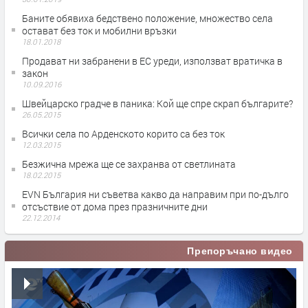
Баните обявиха бедствено положение, множество села
остават без ток и мобилни връзки
18.01.2018
Продават ни забранени в ЕС уреди, използват вратичка в
закон
10.09.2016
Швейцарско градче в паника: Кой ще спре скрап българите?
26.05.2015
Всички села по Арденското корито са без ток
12.03.2015
Безжична мрежа ще се захранва от светлината
18.02.2015
EVN България ни съветва какво да направим при по-дълго
отсъствие от дома през празничните дни
22.12.2014
Препоръчано видео