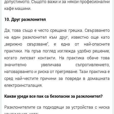
допустимото. Същото важи и за някои професионални
кафе машини.
10. Друг разклонител
Да, това също е често срещана грешка. Свързването
на един разклонител към друг, известно още като
„верижно свързване“, е една от най-опасните
практики. На пръв поглед изглежда удобно решение,
когато липсват контакти. На практика обаче това
значително увеличава съпротивлението,
натоварването и риска от прегряване. Тази практика е
сред най-честите причини за повреди в домашната
електроинсталация.
Какви уреди все пак са безопасни за разклонител?
Разклонителите са подходящи за устройства с ниска
консумация, като: