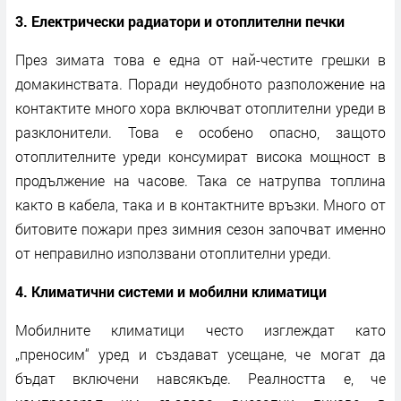
3. Електрически радиатори и отоплителни печки
През зимата това е една от най-честите грешки в
домакинствата. Поради неудобното разположение на
контактите много хора включват отоплителни уреди в
разклонители. Това е особено опасно, защото
отоплителните уреди консумират висока мощност в
продължение на часове. Така се натрупва топлина
както в кабела, така и в контактните връзки. Много от
битовите пожари през зимния сезон започват именно
от неправилно използвани отоплителни уреди.
4. Климатични системи и мобилни климатици
Мобилните климатици често изглеждат като
„преносим“ уред и създават усещане, че могат да
бъдат включени навсякъде. Реалността е, че