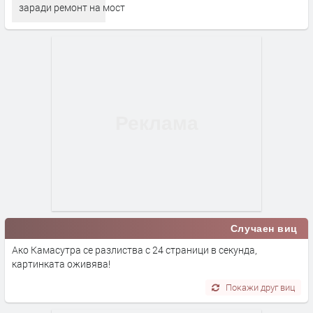
заради ремонт на мост
Случаен виц
Ако Камасутра се разлиства с 24 страници в секунда,
картинката оживява!
Покажи друг виц