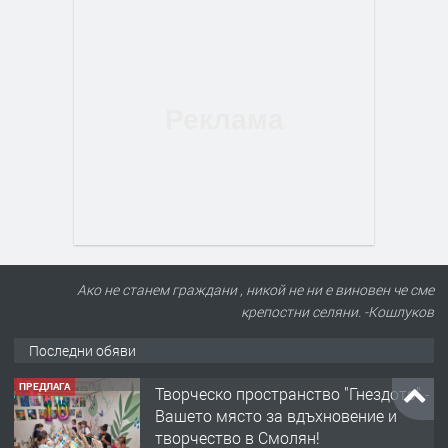
Ако не станем граждани , никой не ни е виновен че сме
крепостни селяни. -Кошлуков
Последни обяви
ПРЕДЛАГА
Творческо пространство "Гнездото" -
Вашето място за вдъхновение и
творчество в Смолян!