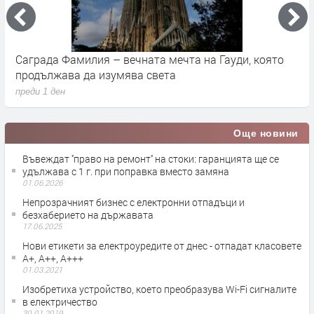
Саграда Фамилия – вечната мечта на Гауди, която
К
продължава да изумява света
п
преди 1 ден
п
Още новини
Въвеждат ''право на ремонт'' на стоки: гаранцията ще се
удължава с 1 г. при поправка вместо замяна
01.06.2026
Непрозрачният бизнес с електронни отпадъци и
безхаберието на държавата
17.06.2025
Нови етикети за електроуредите от днес - отпадат класовете
А+, А++, А+++
01.03.2021
Изобретиха устройство, което преобразува Wi-Fi сигналите
в електричество
30.01.2019