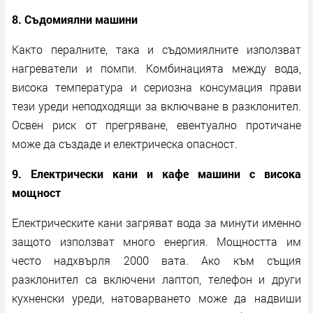
8. Съдомиялни машини
Както пералните, така и съдомиялните използват
нагреватели и помпи. Комбинацията между вода,
висока температура и сериозна консумация прави
тези уреди неподходящи за включване в разклонител.
Освен риск от прегряване, евентуално протичане
може да създаде и електрическа опасност.
9. Електрически кани и кафе машини с висока
мощност
Електрическите кани загряват вода за минути именно
защото използват много енергия. Мощността им
често надхвърля 2000 вата. Ако към същия
разклонител са включени лаптоп, телефон и други
кухненски уреди, натоварването може да надвиши