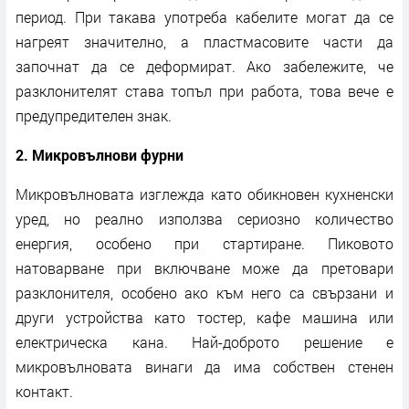
период. При такава употреба кабелите могат да се
нагреят значително, а пластмасовите части да
започнат да се деформират. Ако забележите, че
разклонителят става топъл при работа, това вече е
предупредителен знак.
2. Микровълнови фурни
Микровълновата изглежда като обикновен кухненски
уред, но реално използва сериозно количество
енергия, особено при стартиране. Пиковото
натоварване при включване може да претовари
разклонителя, особено ако към него са свързани и
други устройства като тостер, кафе машина или
електрическа кана. Най-доброто решение е
микровълновата винаги да има собствен стенен
контакт.