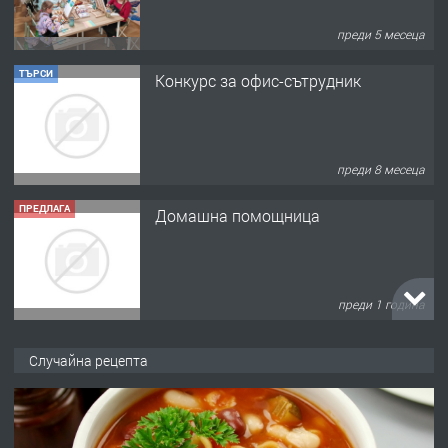
преди 5 месеца
ТЪРСИ
Конкурс за офис-сътрудник
преди 8 месеца
ПРЕДЛАГА
Домашна помощница
преди 1 година
ПРЕДЛАГА
Къща в Марония, Гърция
Случайна рецепта
преди 2 години