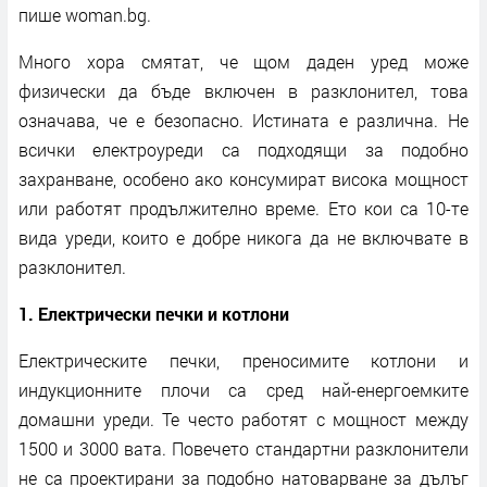
пише woman.bg.
Много хора смятат, че щом даден уред може
физически да бъде включен в разклонител, това
означава, че е безопасно. Истината е различна. Не
всички електроуреди са подходящи за подобно
захранване, особено ако консумират висока мощност
или работят продължително време. Ето кои са 10-те
вида уреди, които е добре никога да не включвате в
разклонител.
1. Електрически печки и котлони
Електрическите печки, преносимите котлони и
индукционните плочи са сред най-енергоемките
домашни уреди. Те често работят с мощност между
1500 и 3000 вата. Повечето стандартни разклонители
не са проектирани за подобно натоварване за дълъг