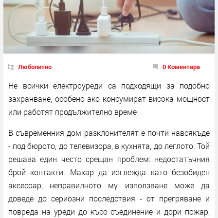
Любопитно
0 Коментара
Не всички електроуреди са подходящи за подобно
захранване, особено ако консумират висока мощност
или работят продължително време
В съвременния дом разклонителят е почти навсякъде
- под бюрото, до телевизора, в кухнята, до леглото. Той
решава един често срещан проблем: недостатъчния
брой контакти. Макар да изглежда като безобиден
аксесоар, неправилното му използване може да
доведе до сериозни последствия - от прегряване и
повреда на уреди до късо съединение и дори пожар,