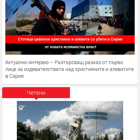
Актуално интервю – Разтърсващ разказ от първо
лице за издевателствата над християните и алевитите
в Сирия
Четени