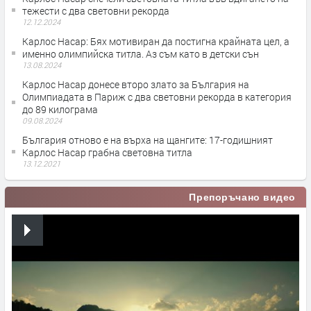
тежести с два световни рекорда
12.12.2024
Карлос Насар: Бях мотивиран да постигна крайната цел, а
именно олимпийска титла. Аз съм като в детски сън
13.08.2024
Карлос Насар донесе второ злато за България на
Олимпиадата в Париж с два световни рекорда в категория
до 89 килограма
09.08.2024
България отново е на върха на щангите: 17-годишният
Карлос Насар грабна световна титла
13.12.2021
Препоръчано видео