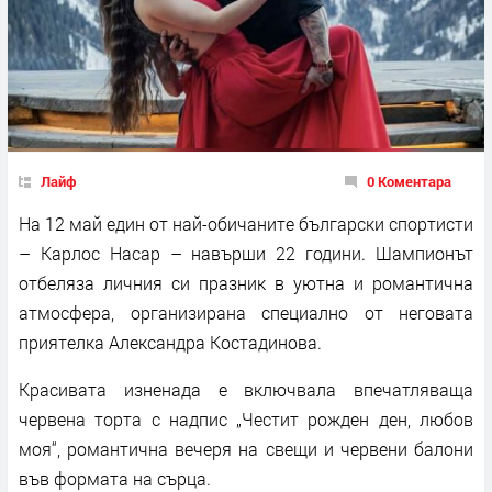
Лайф
0 Коментара
На 12 май един от най-обичаните български спортисти
– Карлос Насар – навърши 22 години. Шампионът
отбеляза личния си празник в уютна и романтична
атмосфера, организирана специално от неговата
приятелка Александра Костадинова.
Красивата изненада е включвала впечатляваща
червена торта с надпис „Честит рожден ден, любов
моя“, романтична вечеря на свещи и червени балони
във формата на сърца.