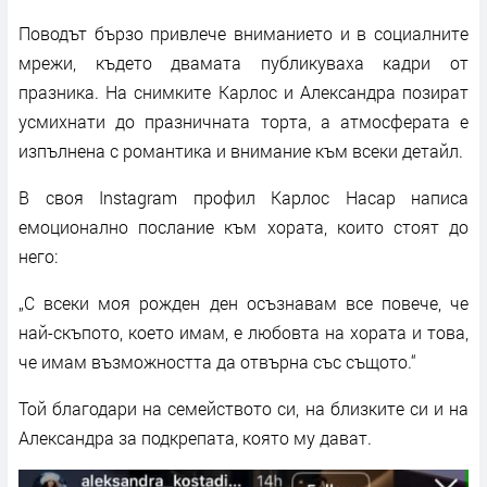
Поводът бързо привлече вниманието и в социалните
мрежи, където двамата публикуваха кадри от
празника. На снимките Карлос и Александра позират
усмихнати до празничната торта, а атмосферата е
изпълнена с романтика и внимание към всеки детайл.
В своя Instagram профил Карлос Насар написа
емоционално послание към хората, които стоят до
него:
„С всеки моя рожден ден осъзнавам все повече, че
най-скъпото, което имам, е любовта на хората и това,
че имам възможността да отвърна със същото.“
Той благодари на семейството си, на близките си и на
Александра за подкрепата, която му дават.