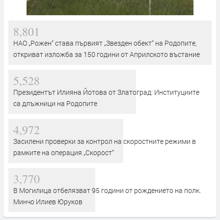
8,801
НАО „Рожен“ става първият „Звезден обект“ на Родопите,
откриват изложба за 150 години от Априлското въстание
5,528
Президентът Илияна Йотова от Златоград: Институциите
са длъжници на Родопите
4,972
Засилени проверки за контрол на скоростните режими в
рамките на операция „Скорост“
3,770
В Могилица отбелязват 95 години от рождението на полк.
Минчо Илиев Юруков