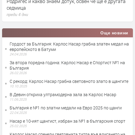
Родригес и какво знаем дотук, освен че ще е другата
Р
седмица
п
преди 4 дни
Още новини
Гордост за България: Карлос Насар грабна златен медал на
европейското в Батуми
24.04.2026
За втора поредна година: Карлос Насар е Спортист №1 на
България
26.02.2026
С рекорд: Карлос Насар грабна световното злато в щангите
10.10.2025
В Девин откриха ултрамодерна зала за Карлос Насар
11.06.2025
България е №1 по златни медали на Евро 2025 по щанги
22.04.2025
Насар е 10-ият щангист, избран за №1 в българския спорт
25.02.2025
Карлос Насар спечели световната титла във вдигането на