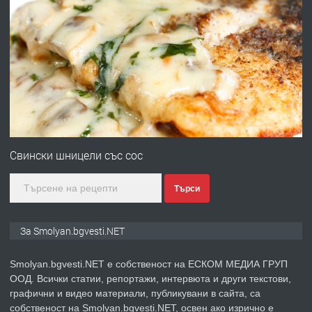
преди 2 години
ПРЕДЛАГА
Имот в Северна Гърция, до Кавала
преди 2 години
ПРЕДЛАГА
Иглолистни Пелети клас А1
Свински шницели със сос
Търси
преди 2 години
ПРЕДЛАГА
КЪЩА В МАРОНЯ
За Smolyan.bgvesti.NET
Smolyan.bgvesti.NET е собственост на ЕСКОМ МЕДИА ГРУП
ООД. Всички статии, репортажи, интервюта и други текстови,
преди 2 години
графични и видео материали, публикувани в сайта, са
собственост на Smolyan.bgvesti.NET, освен ако изрично е
ТЪРСИ