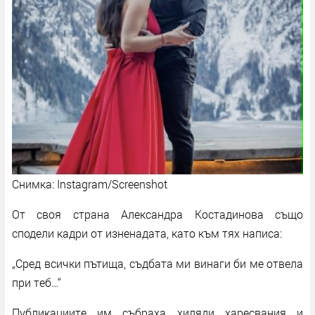
Снимка: Instagram/Screenshot
От своя страна Александра Костадинова също
сподели кадри от изненадата, като към тях написа:
„Сред всички пътища, съдбата ми винаги би ме отвела
при теб…“
Публикациите им събраха хиляди харесвания и