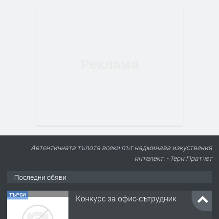
Автентичната тъпота всеки път надминава изкуствения
интелект. - Тери Пратчет
Последни обяви
ТЪРСИ
Конкурс за офис-сътрудник