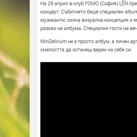
На 29 април в клуб FOMO (София) LĒN пре
концерт. Събитието беше специален album
музиканти, силна визуална концепция и 
разказ на албума. Специални гости на веч
MinDelirium не е просто албум, а личен а
смелостта да останеш верен на себе си.