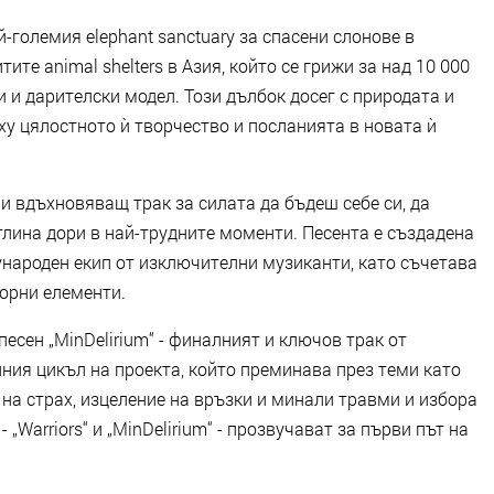
-големия elephant sanctuary за спасени слонове в
тите animal shelters в Азия, който се грижи за над 10 000
и и дарителски модел. Този дълбок досег с природата и
у цялостното ѝ творчество и посланията в новата ѝ
 и вдъхновяващ трак за силата да бъдеш себе си, да
лина дори в най-трудните моменти. Песента е създадена
ународен екип от изключителни музиканти, като съчетава
орни елементи.
есен „MinDelirium“ - финалният и ключов трак от
ния цикъл на проекта, който преминава през теми като
 на страх, изцеление на връзки и минали травми и избора
 „Warriors“ и „MinDelirium“ - прозвучават за първи път на