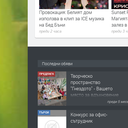
рекратява
Провокация: Белият дом
Sunset P
нцертните изяви
използва в клип за ICE музика
Магият
на Бед Бъни
залез 
преди 2 часа
преди 3 
Последни обяви
ПРЕДЛАГА
Творческо
пространство
"Гнездото" - Вашето
място за вдъхновение
и творчество в
преди 5 мес
Смолян!
ТЪРСИ
Конкурс за офис-
сътрудник