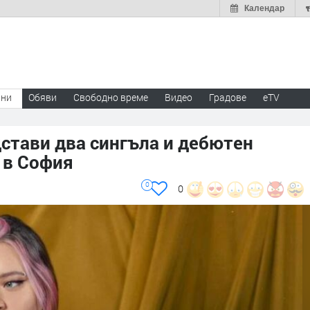
Календар
ини
Обяви
Свободно време
Видео
Градове
eTV
стави два сингъла и дебютен
 в София
0
0