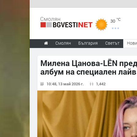
°C
30
Смолян
България
Светът
Нов
Милена Цанова-LĒN пред
албум на специален лайв
10:48, 13 май 2026 г.
1,442