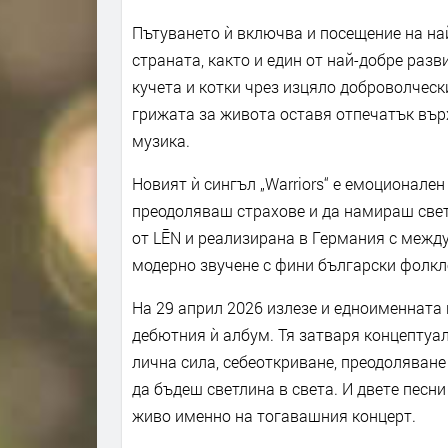
Пътуването ѝ включва и посещение на най
страната, както и един от най-добре разви
кучета и котки чрез изцяло доброволческ
грижата за живота оставя отпечатък върх
музика.
Новият ѝ сингъл „Warriors“ е емоционален
преодоляваш страхове и да намираш свет
от LĒN и реализирана в Германия с межд
модерно звучене с фини български фолкл
На 29 април 2026 излезе и едноименната п
дебютния ѝ албум. Тя затваря концептуал
лична сила, себеоткриване, преодоляване
да бъдеш светлина в света. И двете песни -
живо именно на тогавашния концерт.