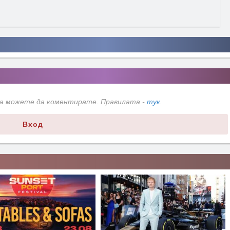
да можете да коментирате. Правилата -
тук
.
Вход