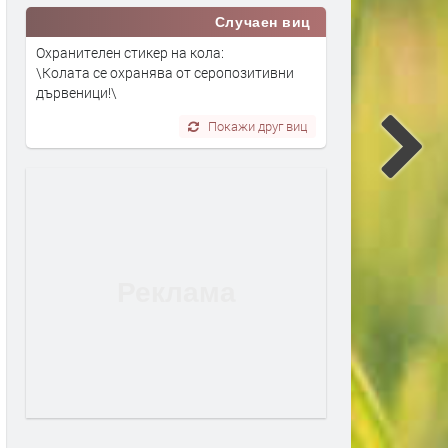
Случаен виц
Охранителен стикер на кола:
\Колата се охранява от серопозитивни
дървеници!\
Покажи друг виц