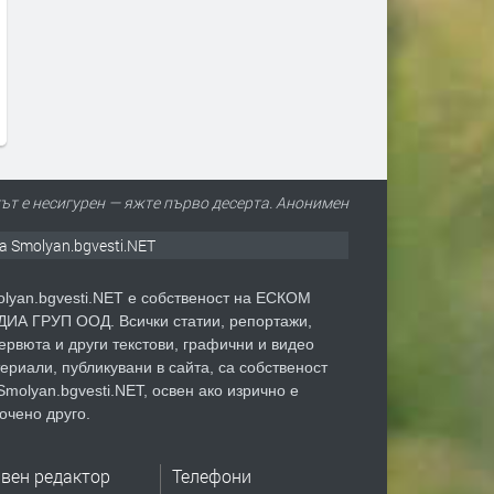
Джаз концертът 100 Miles for
Tarja Turunen ни кани на
Miles Davis идва в България
специалния си акустичен
през ноември
концерт
преди 3 часа
преди 22 часа
ът е несигурен — яжте първо десерта. Анонимен
а Smolyan.bgvesti.NET
lyan.bgvesti.NET е собственост на ЕСКОМ
ИА ГРУП ООД. Всички статии, репортажи,
ервюта и други текстови, графични и видео
ериали, публикувани в сайта, са собственост
Smolyan.bgvesti.NET, освен ако изрично е
очено друго.
авен редактор
Телефони