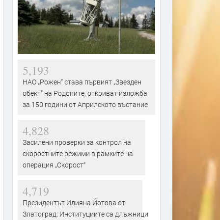
5,193
НАО „Рожен“ става първият „Звезден
обект“ на Родопите, откриват изложба
за 150 години от Априлското въстание
4,828
Засилени проверки за контрол на
скоростните режими в рамките на
операция „Скорост“
4,719
Президентът Илияна Йотова от
Златоград: Институциите са длъжници