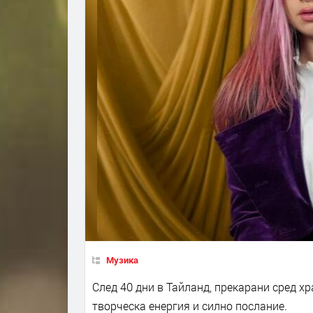
Музика
След 40 дни в Тайланд, прекарани сред х
творческа енергия и силно послание.