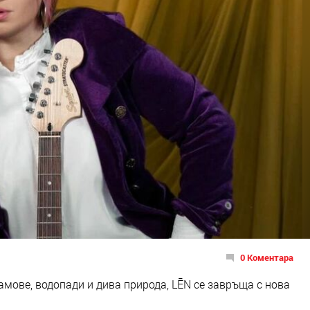
0 Коментара
рамове, водопади и дива природа, LĒN се завръща с нова