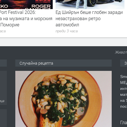
ort Festival 2026:
Ед Шийрън беше глобен заради
а на музиката и морския
незастрахован ретро
в Поморие
автомобил
часа
преди 3 часа
Живот
Случайна рецепта
З
Smo
МЕД
инт
мат
на 
еца
пос
Гл