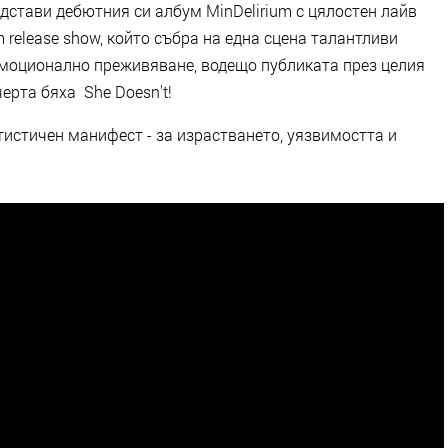
дстави дебютния си албум MinDelirium с цялостен лайв
 release show, който събра на една сцена талантливи
емоционално преживяване, водещо публиката през целия
ерта бяха She Doesn't!
ртистичен манифест - за израстването, уязвимостта и