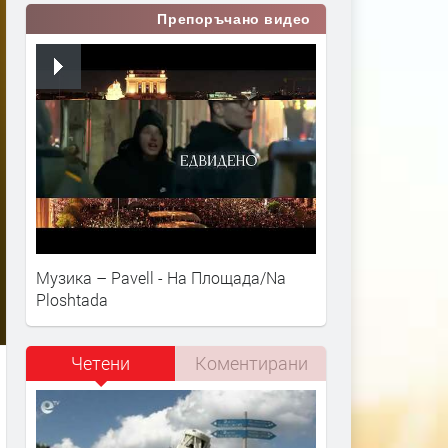
Препоръчано видео
Музика – Pavell - На Площада/Na
Ploshtada
Четени
Коментирани