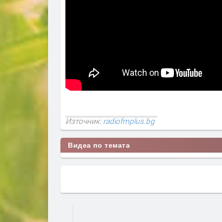
Източник:
radiofmplus.bg
Видеа по темата