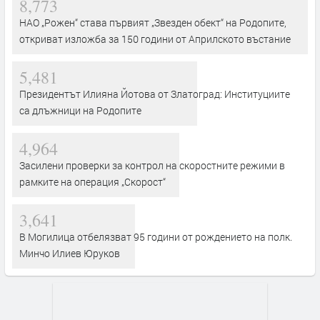
8,773
НАО „Рожен“ става първият „Звезден обект“ на Родопите,
откриват изложба за 150 години от Априлското въстание
5,481
Президентът Илияна Йотова от Златоград: Институциите
са длъжници на Родопите
4,964
Засилени проверки за контрол на скоростните режими в
рамките на операция „Скорост“
3,641
В Могилица отбелязват 95 години от рождението на полк.
Минчо Илиев Юруков