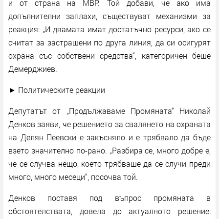
и от страна на МВР. Той добави, че ако има
допълнителни заплахи, съществуват механизми за
реакция: „И двамата имат достатъчно ресурси, ако се
считат за застрашени по друга линия, да си осигурят
охрана със собствени средства“, категоричен беше
Демерджиев.
► Политическите реакции
Депутатът от „Продължаваме Промяната“ Николай
Денков заяви, че решението за свалянето на охраната
на Делян Пеевски е закъсняло и е трябвало да бъде
взето значително по-рано. „Разбира се, много добре е,
че се случва нещо, което трябваше да се случи преди
много, много месеци“, посочва той.
Денков поставя под въпрос промяната в
обстоятелствата, довела до актуалното решение: