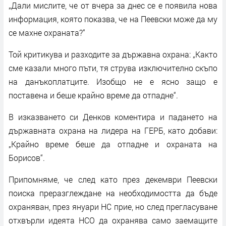
„Дали мислите, че от вчера за днес се е появила нова
информация, която показва, че на Пеевски може да му
се махне охраната?“
Той критикува и разходите за държавна охрана: „Както
сме казали много пъти, тя струва изключително скъпо
на данъкоплатците. Изобщо не е ясно защо е
поставена и беше крайно време да отпадне“.
В изказването си Денков коментира и падането на
държавната охрана на лидера на ГЕРБ, като добави:
„Крайно време беше да отпадне и охраната на
Борисов“.
Припомняме, че след като през декември Пеевски
поиска преразглеждане на необходимостта да бъде
охраняван, през януари НС прие, но след прегласуване
отхвърли идеята НСО да охранява само заемащите