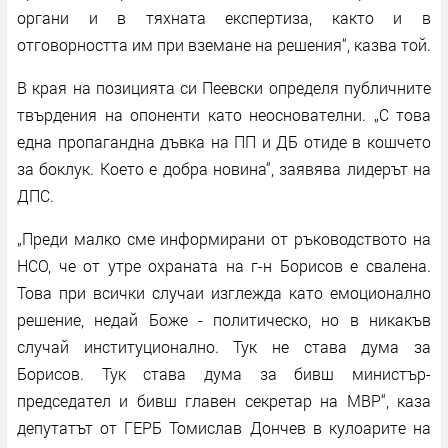
органи и в тяхната експертиза, както и в
отговорността им при вземане на решения“, казва той.
В края на позицията си Пеевски определя публичните
твърдения на опоненти като неоснователни. „С това
една пропагандна дъвка на ПП и ДБ отиде в кошчето
за боклук. Което е добра новина“, заявява лидерът на
ДПС.
„Преди малко сме информирани от ръководството на
НСО, че от утре охраната на г-н Борисов е свалена.
Това при всички случаи изглежда като емоционално
решение, недай Боже - политическо, но в никакъв
случай институционално. Тук не става дума за
Борисов. Тук става дума за бивш министър-
председател и бивш главен секретар на МВР“, каза
депутатът от ГЕРБ Томислав Дончев в кулоарите на