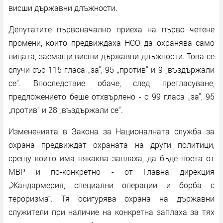
висши държавни длъжности.
Депутатите първоначално приеха на първо четене
промени, които предвиждаха НСО да охранява само
лицата, заемащи висши държавни длъжности. Това се
случи със 115 гласа „за“, 95 „против“ и 9 „въздържали
се“. Впоследствие обаче, след прегласуване,
предложението беше отхвърлено - с 99 гласа „за“, 95
„против“ и 28 „въздържали се“.
Измененията в Закона за Националната служба за
охрана предвиждат охраната на други политици,
срещу които има някаква заплаха, да бъде поета от
МВР и по-конкретно - от Главна дирекция
„Жандармерия, специални операции и борба с
тероризма“. Тя осигурява охрана на държавни
служители при наличие на конкретна заплаха за тях