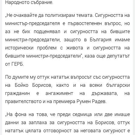
Народното събрание.
„Не очаквайте да политизирам темата. Сигурността на
министър-председателя е първостепенен въпрос, но
аз не бих подценявал и сигурността на бившите
министри-председатели, защото в България имаме
исторически проблем с живота и сигурността на
бившите министри-председатели“, каза още депутатът
от ГЕРБ.
По думите му оттук нататък въпросът със сигурността
на Бойко Борисов, както и на всеки български
гражданин е ангажимент на държавата, на
правителството и на премиера Румен Радев.
„На фона на това, че преди седмица или две имаше
данни за заплаха за сигурността на Борисов, оттук
нататък цялата отговорност за неговата сигурност е