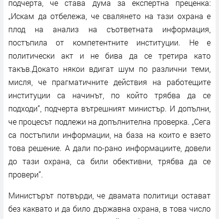
подчерта, че става дума за експертна преценка:
„Искам да отбележа, че свалянето на тази охрана е
плод на анализ на съответната информация,
постъпила от компетентните институции. Не е
политически акт и не бива да се третира като
такъв.Докато някои вдигат шум по различни теми,
мисля, че прагматичните действия на работещите
институции са начинът, по който трябва да се
подходи“, подчерта вътрешният министър. И допълни,
че процесът подлежи на допълнителна проверка. „Сега
са постъпили информации, на база на които е взето
това решение. А дали по-рано информациите, довели
до тази охрана, са били обективни, трябва да се
провери“.
Министърът потвърди, че двамата политици остават
без каквато и да било държавна охрана, в това число