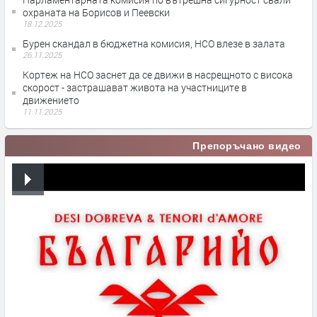
охраната на Борисов и Пеевски
18.12.2025
Бурен скандал в бюджетна комисия, НСО влезе в залата
26.11.2025
Кортеж на НСО заснет да се движи в насрещното с висока
скорост - застрашават живота на участниците в
движението
11.11.2025
Препоръчано видео