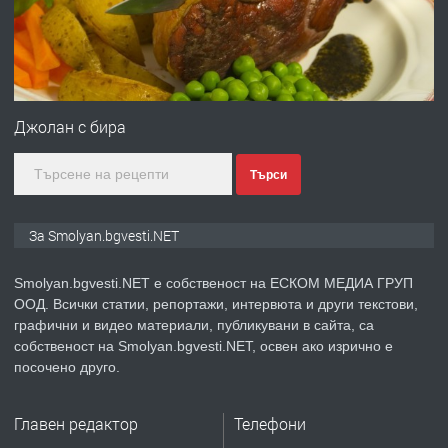
преди 2 години
ПРЕДЛАГА
Иглолистни Пелети клас А1
Джолан с бира
Търси
преди 2 години
ПРЕДЛАГА
КЪЩА В МАРОНЯ
За Smolyan.bgvesti.NET
Smolyan.bgvesti.NET е собственост на ЕСКОМ МЕДИА ГРУП
ООД. Всички статии, репортажи, интервюта и други текстови,
преди 2 години
графични и видео материали, публикувани в сайта, са
собственост на Smolyan.bgvesti.NET, освен ако изрично е
ТЪРСИ
Търсят се строителни работници
посочено друго.
Главен редактор
Телефони
преди 3 години