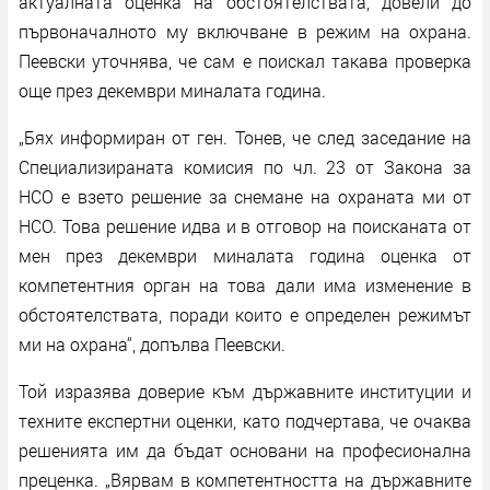
актуалната оценка на обстоятелствата, довели до
първоначалното му включване в режим на охрана.
Пеевски уточнява, че сам е поискал такава проверка
още през декември миналата година.
„Бях информиран от ген. Тонев, че след заседание на
Специализираната комисия по чл. 23 от Закона за
НСО е взето решение за снемане на охраната ми от
НСО. Това решение идва и в отговор на поисканата от
мен през декември миналата година оценка от
компетентния орган на това дали има изменение в
обстоятелствата, поради които е определен режимът
ми на охрана“, допълва Пеевски.
Той изразява доверие към държавните институции и
техните експертни оценки, като подчертава, че очаква
решенията им да бъдат основани на професионална
преценка. „Вярвам в компетентността на държавните