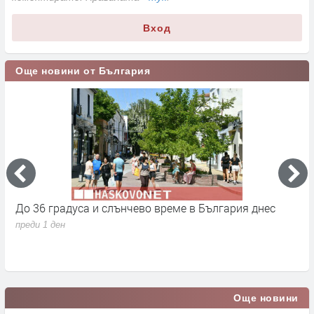
Вход
Още новини от България
До 36 градуса и слънчево време в България днес
О
с
преди 1 ден
п
Още новини