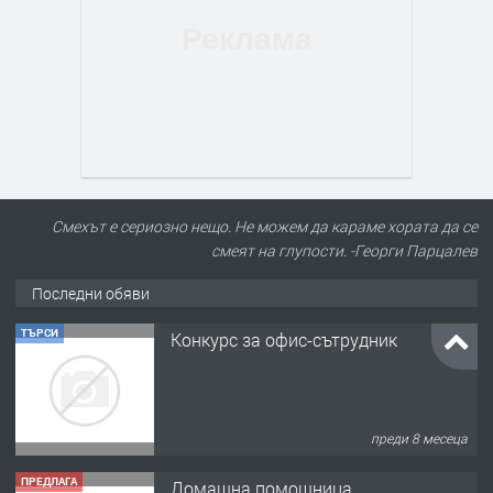
Смехът е сериозно нещо. Не можем да караме хората да се
смеят на глупости. -Георги Парцалев
Последни обяви
ТЪРСИ
Конкурс за офис-сътрудник
преди 8 месеца
ПРЕДЛАГА
Домашна помощница