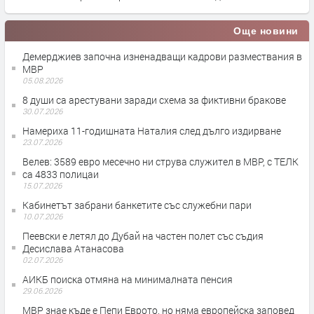
Още новини
Демерджиев започна изненадващи кадрови размествания в
МВР
05.08.2026
8 души са арестувани заради схема за фиктивни бракове
30.07.2026
Намериха 11-годишната Наталия след дълго издирване
23.07.2026
Велев: 3589 евро месечно ни струва служител в МВР, с ТЕЛК
са 4833 полицаи
15.07.2026
Кабинетът забрани банкетите със служебни пари
10.07.2026
Пеевски е летял до Дубай на частен полет със съдия
Десислава Атанасова
02.07.2026
АИКБ поиска отмяна на минималната пенсия
29.06.2026
МВР знае къде е Пепи Еврото, но няма европейска заповед