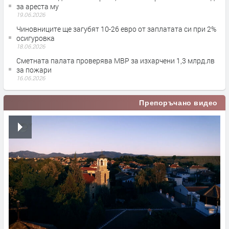
за ареста му
19.06.2026
Чиновниците ще загубят 10-26 евро от заплатата си при 2%
осигуровка
18.06.2026
Сметната палата проверява МВР за изхарчени 1,3 млрд.лв
за пожари
16.06.2026
Препоръчано видео