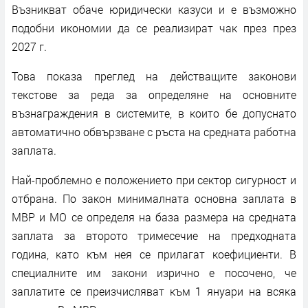
Възникват обаче юридически казуси и е възможно
подобни икономии да се реализират чак през през
2027 г.
Това показа преглед на действащите законови
текстове за реда за определяне на основните
възнаграждения в системите, в които бе допуснато
автоматично обвързване с ръста на средната работна
заплата.
Най-проблемно е положението при сектор сигурност и
отбрана. По закон минималната основна заплата в
МВР и МО се определя на база размера на средната
заплата за второто тримесечие на предходната
година, като към нея се прилагат коефициенти. В
специалните им закони изрично е посочено, че
заплатите се преизчисляват към 1 януари на всяка