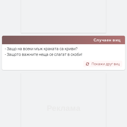
Случаен виц
- Защо на всеки мъж краката са криви?
- Защото важните неща се слагат в скоби!
Покажи друг виц