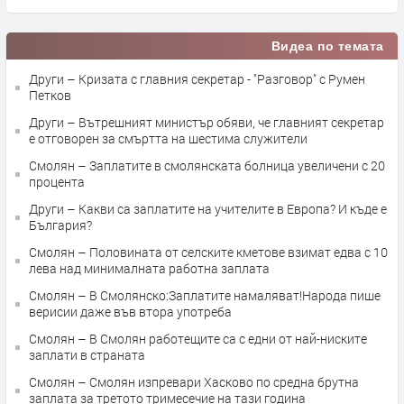
Видеа по темата
Други – Кризата с главния секретар - "Разговор" с Румен
Петков
Други – Вътрешният министър обяви, че главният секретар
е отговорен за смъртта на шестима служители
Смолян – Заплатите в смолянската болница увеличени с 20
процента
Други – Какви са заплатите на учителите в Европа? И къде е
България?
Смолян – Половината от селските кметове взимат едва с 10
лева над минималната работна заплата
Смолян – В Смолянско:Заплатите намаляват!Народа пише
верисии даже във втора употреба
Смолян – В Смолян работещите са с едни от най-ниските
заплати в страната
Смолян – Смолян изпревари Хасково по средна брутна
заплата за третото тримесечие на тази година