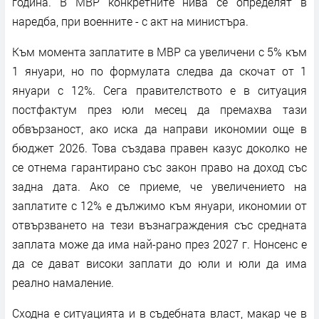
година. В МВР конкретните нива се определят в
наредба, при военните - с акт на министъра.
Към момента заплатите в МВР са увеличени с 5% към
1 януари, но по формулата следва да скочат от 1
януари с 12%. Сега правителството е в ситуация
постфактум през юли месец да премахва тази
обвързаност, ако иска да направи икономии още в
бюджет 2026. Това създава правен казус доколко не
се отнема гарантирано със закон право на доход със
задна дата. Ако се приеме, че увеличението на
заплатите с 12% е дължимо към януари, икономии от
отвързването на тези възнаграждения със средната
заплата може да има най-рано през 2027 г. Нонсенс е
да се дават високи заплати до юли и юли да има
реално намаление.
Сходна е ситуацията и в съдебната власт, макар че в