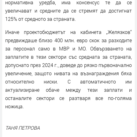
нормативна уредба, има консенсус те да се
увеличават и средните да се стремят да достигнат
125% от средното за страната.
Иначе проектобюджетът на кабинета „Желязков“
предвиждаше близо 400 млн. евро скок за разходите
за персонал само в МВР и МО. Обвързването на
заплатите в тези сектори със средната за страната,
допуснато през 2024 г., доведе до рязко първоначално
увеличение, защото нивата на възнаграждения бяха
относително ниски. С автоматичното им
актуализиране обаче между тези заплати и
останалите сектори се разтваря все по-голяма
ножица.
ТАНЯ ПЕТРОВА