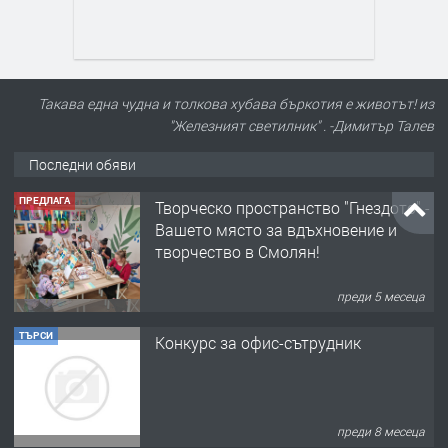
ПРЕДЛАГА
Творческо пространство "Гнездото" -
Вашето място за вдъхновение и
Такава една чудна и толкова хубава бъркотия е животът! из
творчество в Смолян!
"Железният светилник" . -Димитър Талев
преди 5 месеца
Последни обяви
ТЪРСИ
Конкурс за офис-сътрудник
преди 8 месеца
ПРЕДЛАГА
Домашна помощница
преди 1 година