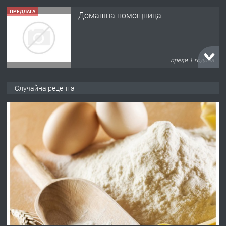
ПРЕДЛАГА
Къща в Марония, Гърция
преди 2 години
ПРЕДЛАГА
УДЪЛЖАВАНЕ НА ЧОВЕШКИЯТ
Случайна рецепта
ЖИВОТ И ПОДОБРЯВАНЕ НА
НЕГОВОТО КАЧЕСТВО
преди 2 години
ПРЕДЛАГА
Имот в Северна Гърция, до Кавала
преди 2 години
ПРЕДЛАГА
Иглолистни Пелети клас А1