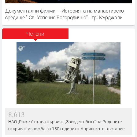
Документални филми – Историята на манастирско
средище '' Св. Успение Богородично'' - гр. Кърджали
Четени
8,613
НАО „Рожен“ става първият „Звезден обект“ на Родопите,
откриват изложба за 150 години от Априлското въстание