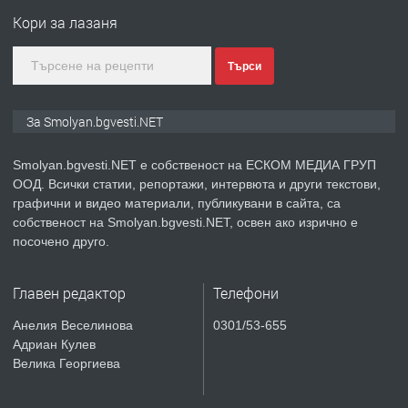
Кори за лазаня
Търси
преди 2 години
ПРЕДЛАГА
КЪЩА В МАРОНЯ
За Smolyan.bgvesti.NET
Smolyan.bgvesti.NET е собственост на ЕСКОМ МЕДИА ГРУП
ООД. Всички статии, репортажи, интервюта и други текстови,
преди 2 години
графични и видео материали, публикувани в сайта, са
собственост на Smolyan.bgvesti.NET, освен ако изрично е
ТЪРСИ
Търсят се строителни работници
посочено друго.
Главен редактор
Телефони
преди 3 години
Анелия Веселинова
0301/53-655
Адриан Кулев
ПРЕДЛАГА
Давам Заведение Под Наем
Велика Георгиева