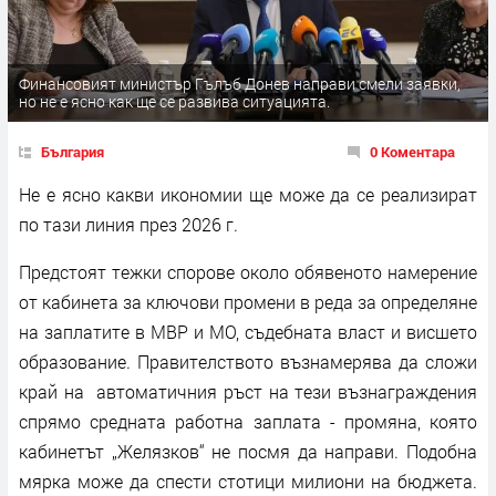
Финансовият министър Гълъб Донев направи смели заявки,
но не е ясно как ще се развива ситуацията.
България
0 Коментара
Не е ясно какви икономии ще може да се реализират
по тази линия през 2026 г.
Предстоят тежки спорове около обявеното намерение
от кабинета за ключови промени в реда за определяне
на заплатите в МВР и МО, съдебната власт и висшето
образование. Правителството възнамерява да сложи
край на автоматичния ръст на тези възнаграждения
спрямо средната работна заплата - промяна, която
кабинетът „Желязков“ не посмя да направи. Подобна
мярка може да спести стотици милиони на бюджета.