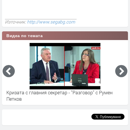
Източник:
http://www.segabg.com
Видеа по темата
Вътрешният министър обяви, че главният секретар е
З
отговорен за смъртта на шестима служители
п