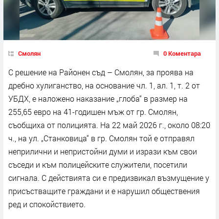
Смолян
0 Коментара
С решение на Районен съд – Смолян, за проява на
дребно хулиганство, на основание чл. 1, ал. 1, т. 2 от
УБДХ, е наложено наказание „глоба“ в размер на
255,65 евро на 41-годишен мъж от гр. Смолян,
съобщиха от полицията. На 22 май 2026 г., около 08:20
ч., на ул. „Станковица“ в гр. Смолян той е отправял
неприлични и непристойни думи и изрази към свои
съседи и към полицейските служители, посетили
сигнала. С действията си е предизвикал възмущение у
присъстващите граждани и е нарушил обществения
ред и спокойствието.