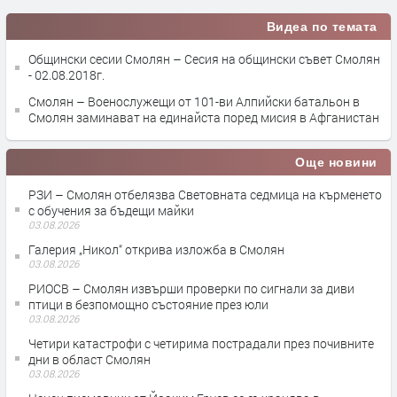
Видеа по темата
Общински сесии Смолян – Сесия на общински съвет Смолян
- 02.08.2018г.
Смолян – Военослужещи от 101-ви Алпийски батальон в
Смолян заминават на единайста поред мисия в Афганистан
Още новини
РЗИ – Смолян отбелязва Световната седмица на кърменето
с обучения за бъдещи майки
03.08.2026
Галерия „Никол“ открива изложба в Смолян
03.08.2026
РИОСВ – Смолян извърши проверки по сигнали за диви
птици в безпомощно състояние през юли
03.08.2026
Четири катастрофи с четирима пострадали през почивните
дни в област Смолян
03.08.2026