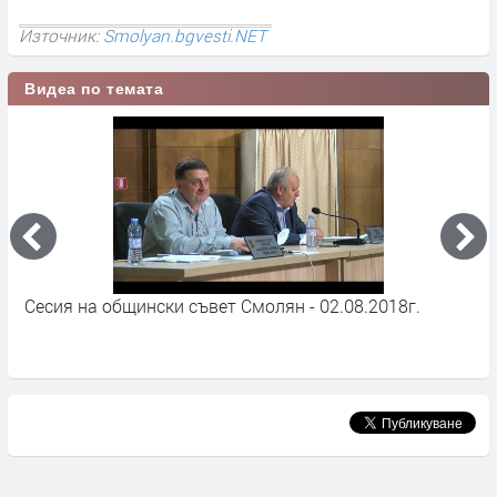
Източник:
Smolyan.bgvesti.NET
Видеа по темата
т
Сесия на общински съвет Смолян - 02.08.2018г.
О
с
д