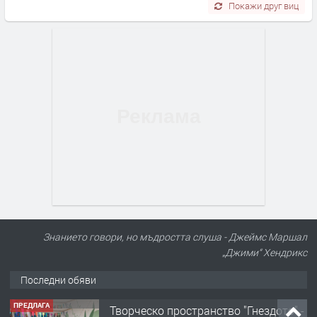
Покажи друг виц
Знанието говори, но мъдростта слуша - Джеймс Маршал
„Джими“ Хендрикс
Последни обяви
ПРЕДЛАГА
Творческо пространство "Гнездото" -