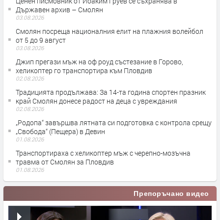
Ценен писмовник от Йоаким Груев се съхранява в
Държавен архив – Смолян
03.08.2026
Смолян посреща националния елит на плажния волейбол
от 5 до 9 август
03.08.2026
Джип прегази мъж на оф роуд състезание в Горово,
хеликоптер го транспортира към Пловдив
02.08.2026
Традицията продължава: За 14-та година спортен празник
край Смолян донесе радост на деца с увреждания
02.08.2026
„Родопа“ завършва лятната си подготовка с контрола срещу
„Свобода“ (Пещера) в Девин
01.08.2026
Транспортираха с хеликоптер мъж с черепно-мозъчна
травма от Смолян за Пловдив
01.08.2026
Препоръчано видео