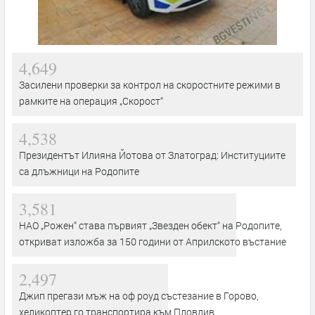
4,649
Засилени проверки за контрол на скоростните режими в
рамките на операция „Скорост“
4,538
Президентът Илияна Йотова от Златоград: Институциите
са длъжници на Родопите
3,581
НАО „Рожен“ става първият „Звезден обект“ на Родопите,
откриват изложба за 150 години от Априлското въстание
2,497
Джип прегази мъж на оф роуд състезание в Горово,
хеликоптер го транспортира към Пловдив