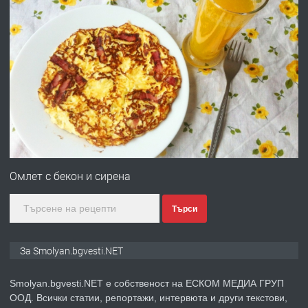
преди 2 години
ПРЕДЛАГА
УДЪЛЖАВАНЕ НА ЧОВЕШКИЯТ
ЖИВОТ И ПОДОБРЯВАНЕ НА
НЕГОВОТО КАЧЕСТВО
преди 2 години
ПРЕДЛАГА
Имот в Северна Гърция, до Кавала
Омлет с бекон и сирена
Търси
преди 2 години
ПРЕДЛАГА
Иглолистни Пелети клас А1
За Smolyan.bgvesti.NET
Smolyan.bgvesti.NET е собственост на ЕСКОМ МЕДИА ГРУП
ООД. Всички статии, репортажи, интервюта и други текстови,
преди 2 години