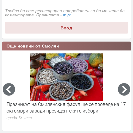
Трябва да сте регистриран потребител за да можете да
коментирате. Правилата -
тук
.
Вход
Още новини от Смолян
Празникът на Смилянския фасул ще се проведе на 17
П
октомври заради президентските избори
х
З
преди 13 часа
п