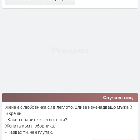
Случаен виц
Жена е с любовника си в леглото. Влиза изненадващо мъжа й
и крещи:
- Какво правите в леглото ми?
Жената към любовника:
- Казвах ти, че е глупак.