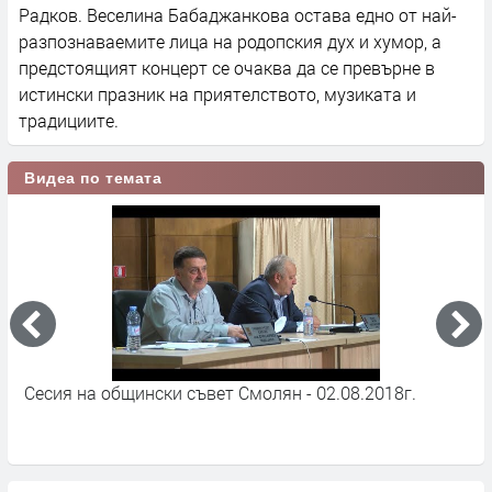
Радков. Веселина Бабаджанкова остава едно от най-
разпознаваемите лица на родопския дух и хумор, а
предстоящият концерт се очаква да се превърне в
истински празник на приятелството, музиката и
традициите.
Видеа по темата
Сесия на общински съвет Смолян - 02.08.2018г.
В
С
А