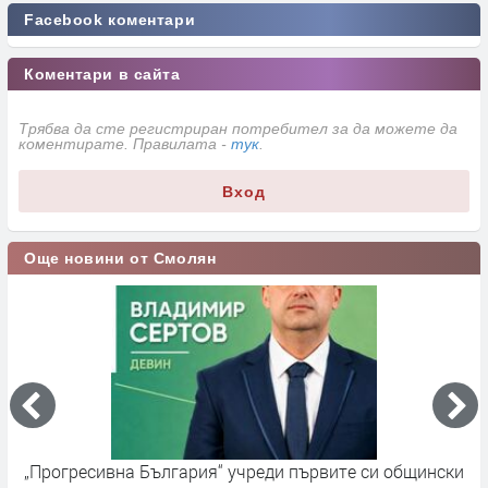
Facebook коментари
Коментари в сайта
Трябва да сте регистриран потребител за да можете да
коментирате. Правилата -
тук
.
Вход
Още новини от Смолян
„Прогресивна България“ учреди първите си общински
П