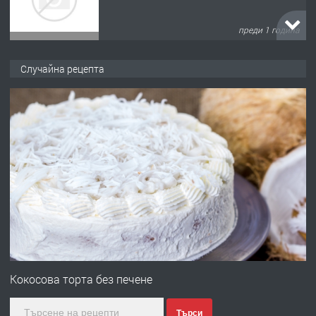
преди 1 година
ПРЕДЛАГА
Къща в Марония, Гърция
Случайна рецепта
преди 2 години
ПРЕДЛАГА
УДЪЛЖАВАНЕ НА ЧОВЕШКИЯТ
ЖИВОТ И ПОДОБРЯВАНЕ НА
НЕГОВОТО КАЧЕСТВО
преди 2 години
ПРЕДЛАГА
Имот в Северна Гърция, до Кавала
Кокосова торта без печене
Търси
преди 2 години