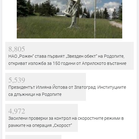
8,805
НАО „Рожен“ става първият „Звезден обект“ на Родопите,
откриват изложба за 150 години от Априлското въстание
5,539
Президентът Илияна Йотова от Златоград: Институциите
са длъжници на Родопите
4,972
Засилени проверки за контрол на скоростните режими в
рамките на операция „Скорост“