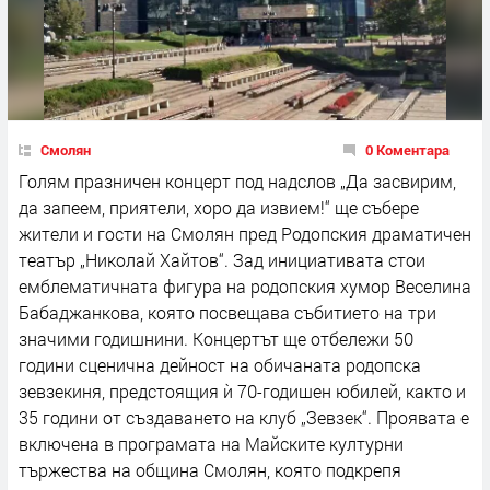
Смолян
0 Коментара
Голям празничен концерт под надслов „Да засвирим,
да запеем, приятели, хоро да извием!“ ще събере
жители и гости на Смолян пред Родопския драматичен
театър „Николай Хайтов“. Зад инициативата стои
емблематичната фигура на родопския хумор Веселина
Бабаджанкова, която посвещава събитието на три
значими годишнини. Концертът ще отбележи 50
години сценична дейност на обичаната родопска
зевзекиня, предстоящия ѝ 70-годишен юбилей, както и
35 години от създаването на клуб „Зевзек“. Проявата е
включена в програмата на Майските културни
тържества на община Смолян, която подкрепя