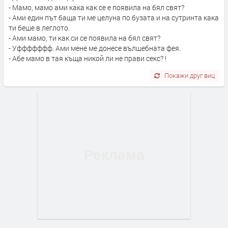
- Мамо, мамо ами кака как се е появила на бял свят?
- Ами един път баща ти ме целуна по бузата и на сутринта кака
ти беше в леглото.
- Ами мамо, ти как си се появила на бял свят?
- Уффффффф. Ами мене ме донесе вълшебната фея.
- Абе мамо в тая къща никой ли не прави секс? !
Покажи друг виц