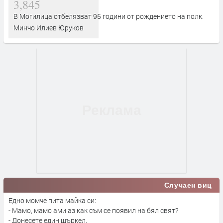
3,845
В Могилица отбелязват 95 години от рождението на полк.
Минчо Илиев Юруков
Случаен виц
Едно момче пита майка си:
- Мамо, мамо ами аз как съм се появил на бял свят?
- Донесете един щъркел.