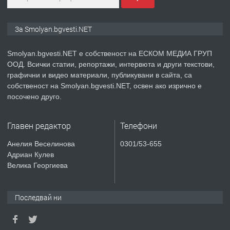
ПРЕДЛАГА
Иглолистни Пелети клас А1
За Smolyan.bgvesti.NET
Smolyan.bgvesti.NET е собственост на ЕСКОМ МЕДИА ГРУП
ООД. Всички статии, репортажи, интервюта и други текстови,
преди 2 години
графични и видео материали, публикувани в сайта, са
собственост на Smolyan.bgvesti.NET, освен ако изрично е
ПРЕДЛАГА
КЪЩА В МАРОНЯ
посочено друго.
Главен редактор
Телефони
преди 2 години
Анелия Веселинова
0301/53-655
Адриан Кулев
ТЪРСИ
Търсят се строителни работници
Велика Георгиева
Последвай ни
преди 3 години
ПРЕДЛАГА