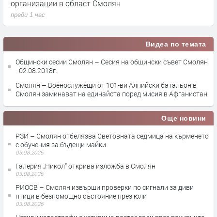
организации в област Смолян
н
преди 1 час
п
Видеа по темата
Общински сесии Смолян – Сесия на общински съвет Смолян
- 02.08.2018г.
Смолян – Военослужещи от 101-ви Алпийски батальон в
Смолян заминават на единайста поред мисия в Афганистан
Още новини
РЗИ – Смолян отбелязва Световната седмица на кърменето
с обучения за бъдещи майки
03.08.2026
Галерия „Никол“ открива изложба в Смолян
03.08.2026
РИОСВ – Смолян извърши проверки по сигнали за диви
птици в безпомощно състояние през юли
03.08.2026