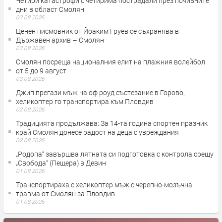
Четири катастрофи с четирима пострадали през почивните
дни в област Смолян
03.08.2026
Ценен писмовник от Йоаким Груев се съхранява в
Държавен архив – Смолян
03.08.2026
Смолян посреща националния елит на плажния волейбол
от 5 до 9 август
03.08.2026
Джип прегази мъж на оф роуд състезание в Горово,
хеликоптер го транспортира към Пловдив
02.08.2026
Традицията продължава: За 14-та година спортен празник
край Смолян донесе радост на деца с увреждания
02.08.2026
„Родопа“ завършва лятната си подготовка с контрола срещу
„Свобода“ (Пещера) в Девин
01.08.2026
Транспортираха с хеликоптер мъж с черепно-мозъчна
травма от Смолян за Пловдив
01.08.2026