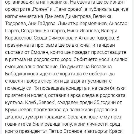
организацията на празника. На сцената ще се изявят
оркестрите „Рожен“ и „Пампорово“, а публиката ще чуе
изпълненията на Даниела Димитрова, Величка
Тодорова, Ани Гайдева, Димитър Кермедчиев, Анастас
Парев, Севдалин Бакларев, Нина Иванова, Валери
Караасенов, Севда Симеонова и Атанас Тодоров. В
празничната програма ще се включат и танцови
състави от Смолян, които ще поведат присъстващите
в ритъма на родопското хоро. Събитието носи и силно
емоционално послание. По думите на Веселина
Бабаджанкова идеята е хората да се съберат, да
споделят добра енергия и да върнат усмивките
помежду си. Тя посвещава концерта и на свои близки
приятели и колеги, оставили ярка следа в родопската
култура. Клуб „Зевзек“, създаден преди 35 години от
Крум Левов, продължава да пази живи родопския
диалект, хумор и традиции. Сред членовете му през
годините са били редица популярни личности, сред
които президентът Петър Стоянов и актьорът Краси