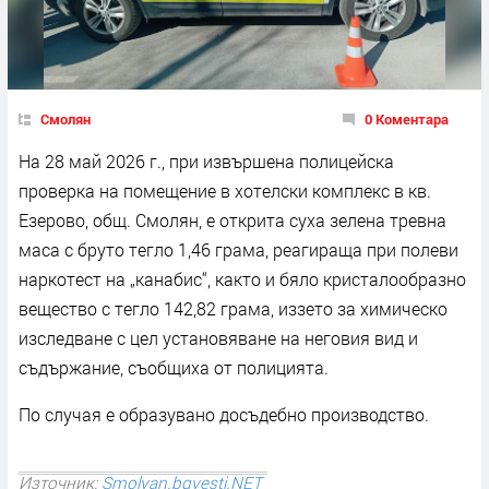
Смолян
0 Коментара
На 28 май 2026 г., при извършена полицейска
проверка на помещение в хотелски комплекс в кв.
Езерово, общ. Смолян, е открита суха зелена тревна
маса с бруто тегло 1,46 грама, реагираща при полеви
наркотест на „канабис“, както и бяло кристалообразно
вещество с тегло 142,82 грама, иззето за химическо
изследване с цел установяване на неговия вид и
съдържание, съобщиха от полицията.
По случая е образувано досъдебно производство.
Източник:
Smolyan.bgvesti.NET