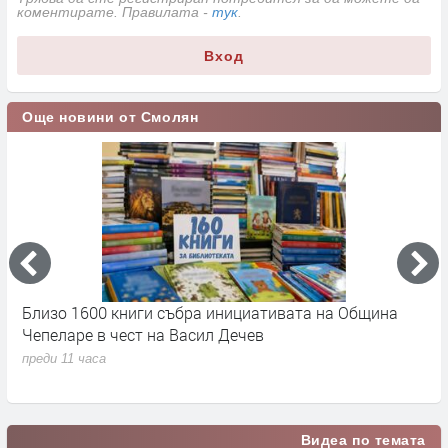
коментирате. Правилата -
тук
.
Вход
Още новини от Смолян
а
Близо 1600 книги събра инициативата на Община
Б
Чепеларе в чест на Васил Дечев
п
г
преди 11 часа
п
Видеа по темата