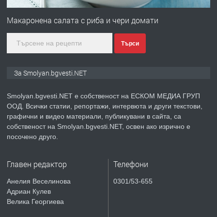
Иглолистни Пелети клас А1
Макаронена салата с риба и чери домати
Търси
преди 2 години
ПРЕДЛАГА
КЪЩА В МАРОНЯ
За Smolyan.bgvesti.NET
Smolyan.bgvesti.NET е собственост на ЕСКОМ МЕДИА ГРУП
ООД. Всички статии, репортажи, интервюта и други текстови,
преди 2 години
графични и видео материали, публикувани в сайта, са
собственост на Smolyan.bgvesti.NET, освен ако изрично е
ТЪРСИ
Търсят се строителни работници
посочено друго.
Главен редактор
Телефони
преди 3 години
Анелия Веселинова
0301/53-655
Адриан Кулев
ПРЕДЛАГА
Давам Заведение Под Наем
Велика Георгиева