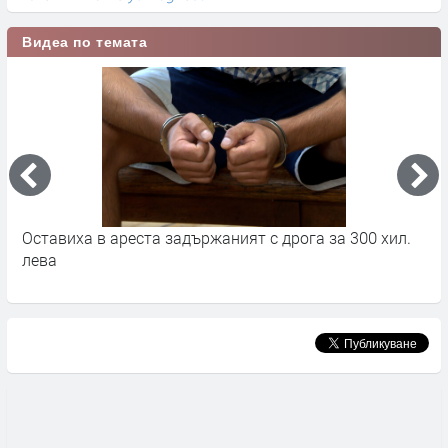
Видеа по темата
Оставиха в ареста задържаният с дрога за 300 хил.
С
лева