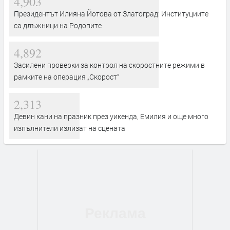
4,903
Президентът Илияна Йотова от Златоград: Институциите
са длъжници на Родопите
4,892
Засилени проверки за контрол на скоростните режими в
рамките на операция „Скорост“
2,313
Девин кани на празник през уикенда, Емилия и още много
изпълнители излизат на сцената