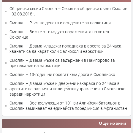
Общински сесии Смолян – Сесия на общински съвет Смолян
- 02.08.2018г.
Смолян – Ръст на делата и осъдените за наркотици
Смолян – Вижте от въздуха пораженията по хотел
Соколица!
Смолян – Двама младежи попаднаха в ареста за 24 часа,
хванати са да карат коли с алкохол и наркотици
Смолян – Двама мъже са задържани в Пампорово за
притежание на наркотици
Смолян – 13-годишни посягат към дрога в Смолянско
Смолян – Двама мъже и две жени изкараха по 24 часа в
арестите на различни полицейски управления в Смолянско
заради наркотици
Смолян – Военослужещи от 101-ви Алпийски батальон в
Смолян заминават на единайста поред мисия в Афганистан
Още новини