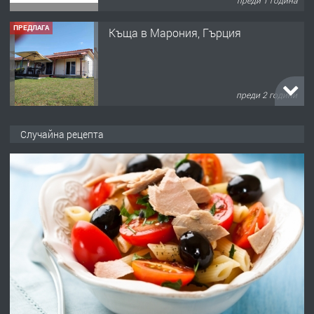
преди 1 година
ПРЕДЛАГА
Къща в Марония, Гърция
преди 2 години
ПРЕДЛАГА
УДЪЛЖАВАНЕ НА ЧОВЕШКИЯТ
Случайна рецепта
ЖИВОТ И ПОДОБРЯВАНЕ НА
НЕГОВОТО КАЧЕСТВО
преди 2 години
ПРЕДЛАГА
Имот в Северна Гърция, до Кавала
преди 2 години
ПРЕДЛАГА