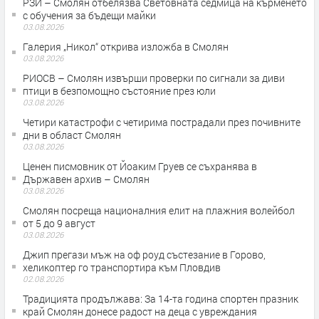
РЗИ – Смолян отбелязва Световната седмица на кърменето
с обучения за бъдещи майки
03.08.2026
Галерия „Никол“ открива изложба в Смолян
03.08.2026
РИОСВ – Смолян извърши проверки по сигнали за диви
птици в безпомощно състояние през юли
03.08.2026
Четири катастрофи с четирима пострадали през почивните
дни в област Смолян
03.08.2026
Ценен писмовник от Йоаким Груев се съхранява в
Държавен архив – Смолян
03.08.2026
Смолян посреща националния елит на плажния волейбол
от 5 до 9 август
03.08.2026
Джип прегази мъж на оф роуд състезание в Горово,
хеликоптер го транспортира към Пловдив
02.08.2026
Традицията продължава: За 14-та година спортен празник
край Смолян донесе радост на деца с увреждания