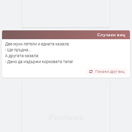
Случаен виц
Две мухи летели и едната казала:
- Ще пръдна...
А другата казала:
- Дано да издържи корковата тапа!
Покажи друг виц