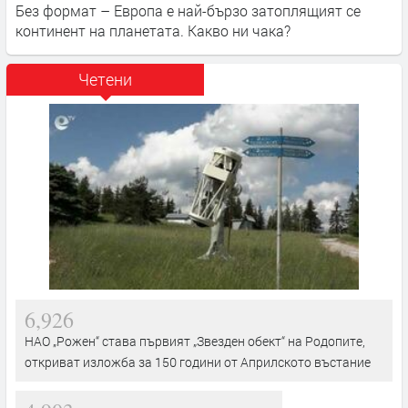
Без формат – Европа е най-бързо затоплящият се
континент на планетата. Какво ни чака?
Четени
6,926
НАО „Рожен“ става първият „Звезден обект“ на Родопите,
откриват изложба за 150 години от Априлското въстание