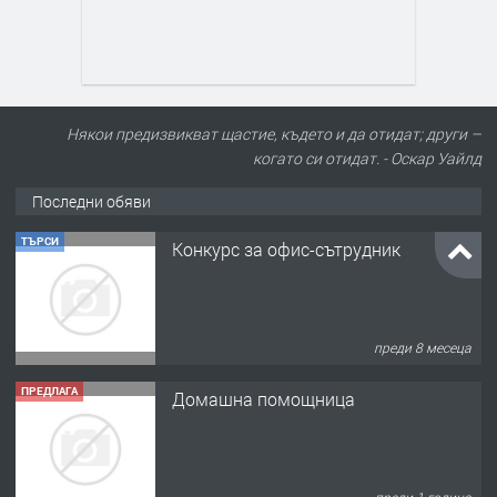
Някои предизвикват щастие, където и да отидат; други –
когато си отидат. - Оскар Уайлд
Последни обяви
ТЪРСИ
Конкурс за офис-сътрудник
преди 8 месеца
ПРЕДЛАГА
Домашна помощница