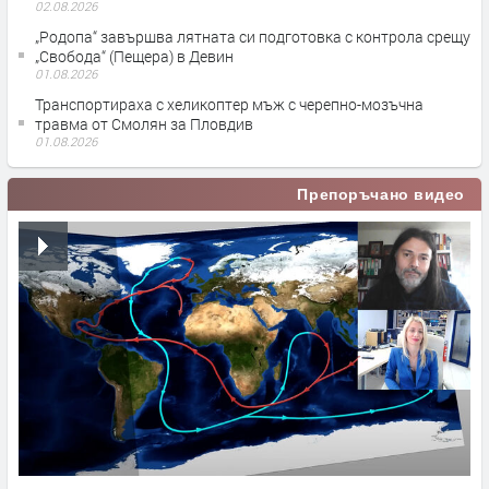
02.08.2026
„Родопа“ завършва лятната си подготовка с контрола срещу
„Свобода“ (Пещера) в Девин
01.08.2026
Транспортираха с хеликоптер мъж с черепно-мозъчна
травма от Смолян за Пловдив
01.08.2026
Препоръчано видео