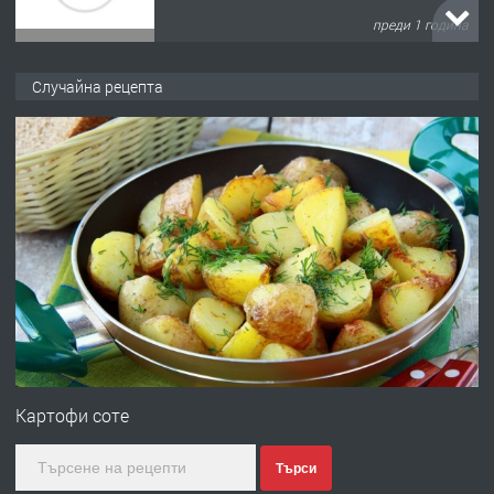
преди 1 година
ПРЕДЛАГА
Къща в Марония, Гърция
Случайна рецепта
преди 2 години
ПРЕДЛАГА
УДЪЛЖАВАНЕ НА ЧОВЕШКИЯТ
ЖИВОТ И ПОДОБРЯВАНЕ НА
НЕГОВОТО КАЧЕСТВО
преди 2 години
ПРЕДЛАГА
Имот в Северна Гърция, до Кавала
Картофи соте
Търси
преди 2 години