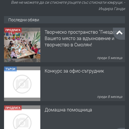
Вие не можете да си стиснете ръцете със стиснати юмруци. -
Индира Ганди
Последни обяви
ПРЕДЛАГА
Творческо пространство "Гнездото" -
Вашето място за вдъхновение и
творчество в Смолян!
преди 5 месеца
ТЪРСИ
Конкурс за офис-сътрудник
преди 8 месеца
ПРЕДЛАГА
Домашна помощница