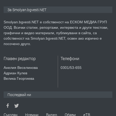
ПРЕДЛАГА
Иглолистни Пелети клас А1
За Smolyan.bgvesti.NET
Smolyan.bgvesti.NET е собственост на ЕСКОМ МЕДИА ГРУП
ООД. Всички статии, репортажи, интервюта и други текстови,
преди 2 години
графични и видео материали, публикувани в сайта, са
собственост на Smolyan.bgvesti.NET, освен ако изрично е
ПРЕДЛАГА
КЪЩА В МАРОНЯ
посочено друго.
Главен редактор
Телефони
преди 2 години
Анелия Веселинова
0301/53-655
Адриан Кулев
ТЪРСИ
Търсят се строителни работници
Велика Георгиева
Последвай ни
преди 3 години
ПРЕДЛАГА
Давам Заведение Под Наем
Смолян
Новини
Видео
Обяви
еТВ