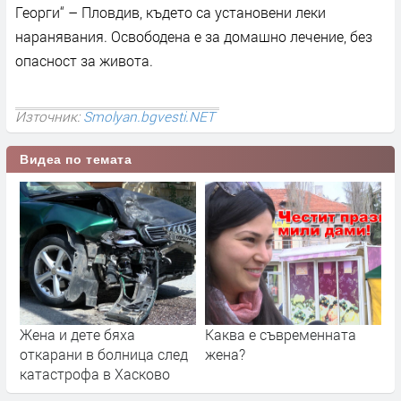
Георги“ – Пловдив, където са установени леки
наранявания. Освободена е за домашно лечение, без
опасност за живота.
Източник:
Smolyan.bgvesti.NET
Видеа по темата
Жена и дете бяха
Каква е съвременната
откарани в болница след
жена?
катастрофа в Хасково