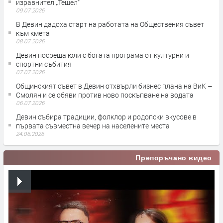
изравнител „Тешел“
09.07.2026
В Девин дадоха старт на работата на Обществения съвет
към кмета
08.07.2026
Девин посреща юли с богата програма от културни и
спортни събития
07.07.2026
Общинският съвет в Девин отхвърли бизнес плана на ВиК –
Смолян и се обяви против ново поскъпване на водата
06.07.2026
Девин събира традиции, фолклор и родопски вкусове в
първата съвместна вечер на населените места
24.06.2026
Препоръчано видео