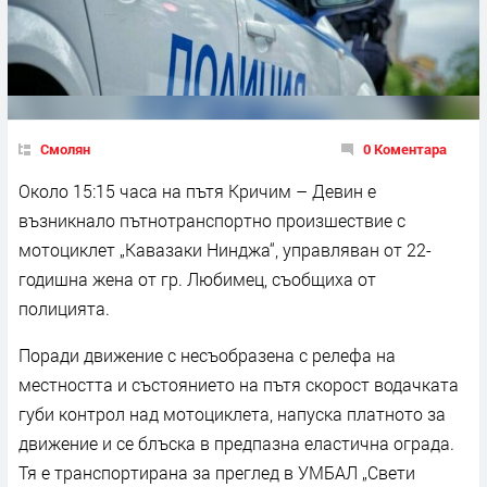
Смолян
0 Коментара
Около 15:15 часа на пътя Кричим – Девин е
възникнало пътнотранспортно произшествие с
мотоциклет „Кавазаки Нинджа“, управляван от 22-
годишна жена от гр. Любимец, съобщиха от
полицията.
Поради движение с несъобразена с релефа на
местността и състоянието на пътя скорост водачката
губи контрол над мотоциклета, напуска платното за
движение и се блъска в предпазна еластична ограда.
Тя е транспортирана за преглед в УМБАЛ „Свети