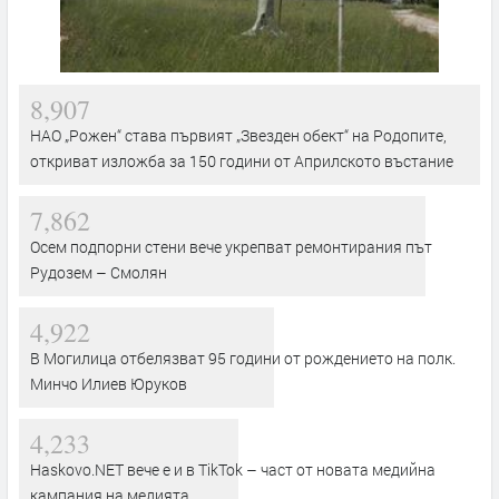
8,907
НАО „Рожен“ става първият „Звезден обект“ на Родопите,
откриват изложба за 150 години от Априлското въстание
7,862
Осем подпорни стени вече укрепват ремонтирания път
Рудозем – Смолян
4,922
В Могилица отбелязват 95 години от рождението на полк.
Минчо Илиев Юруков
4,233
Haskovo.NET вече е и в TikTok – част от новата медийна
кампания на медията