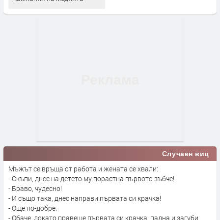
Случаен виц
Мъжът се връща от работа и жената се хвали:
- Скъпи, днес на детето му порастна първото зъбче!
- Браво, чудесно!
- И също така, днес направи първата си крачка!
- Още по-добре.
- Обаче, докато правеше първата си крачка, падна и загуби