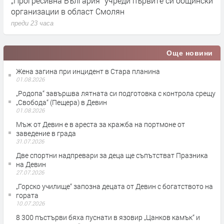
„Прогресивна България“ учреди първите си общински
П
организации в област Смолян
н
преди 23 часа
п
Още новини
Жена загина при инцидент в Стара планина
01.08.2026
„Родопа“ завършва лятната си подготовка с контрола срещу
„Свобода“ (Пещера) в Девин
01.08.2026
Мъж от Девин е в ареста за кражба на портмоне от
заведение в града
31.07.2026
Две спортни надпревари за деца ще съпътстват Празника
на Девин
27.07.2026
„Горско училище“ запозна децата от Девин с богатството на
гората
10.07.2026
8 300 пъстърви бяха пуснати в язовир „Цанков камък“ и