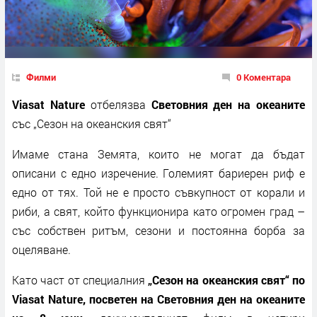
Филми
0 Коментара
Viasat Nature
отбелязва
Световния ден на океаните
със „Сезон на океанския свят“
Имаме стана Земята, които не могат да бъдат
описани с едно изречение. Големият бариерен риф е
едно от тях. Той не е просто съвкупност от корали и
риби, а свят, който функционира като огромен град –
със собствен ритъм, сезони и постоянна борба за
оцеляване.
Като част от специалния
„Сезон на океанския свят“ по
Viasat Nature, посветен на Световния ден на океаните