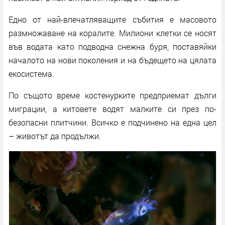
Едно от най-впечатляващите събития е масовото
размножаване на коралите. Милиони клетки се носят
във водата като подводна снежна буря, поставяйки
началото на нови поколения и на бъдещето на цялата
екосистема.
По същото време костенурките предприемат дълги
миграции, а китовете водят малките си през по-
безопасни плитчини. Всичко е подчинено на една цел
– животът да продължи.