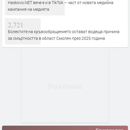
Haskovo.NET вече е и в TikTok – част от новата медийна
кампания на медията
2,721
Болестите на кръвообращението остават водеща причина
за смъртността в област Смолян през 2025 година