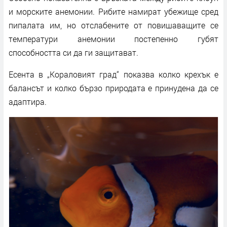
и морските анемонии. Рибите намират убежище сред
пипалата им, но отслабените от повишаващите се
температури анемонии постепенно губят
способността си да ги защитават.
Есента в „Кораловият град“ показва колко крехък е
балансът и колко бързо природата е принудена да се
адаптира.