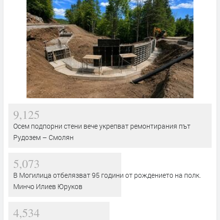
9,125
Осем подпорни стени вече укрепват ремонтирания път
Рудозем – Смолян
5,073
В Могилица отбелязват 95 години от рождението на полк.
Минчо Илиев Юруков
4,534