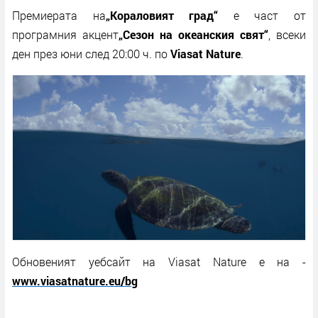
Премиерата на
„Кораловият град“
е част от
програмния акцент
„Сезон на океанския свят“
, всеки
ден през юни
след
20:00 ч. по
Viasat Nature
.
Обновеният уебсайт на
Viasat Nature
е на
-
www.viasatnature.eu/bg