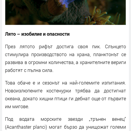
Лято – изобилие и опасности
През лятото рифът достига своя пик. Слънцето
стимулира производството на храна, планктонът се
развива в огромни количества, а хранителните вериги
работят с пълна сила.
Това обаче е и сезонът на най-големите изпитания.
Новоизлюпените костенурки трябва да достигнат
океана, докато хищни птици ги дебнат още от първите
им мигове.
Под водата морските звезди „трънен венец“
(Acanthaster planci) могат бързо да унищожат големи