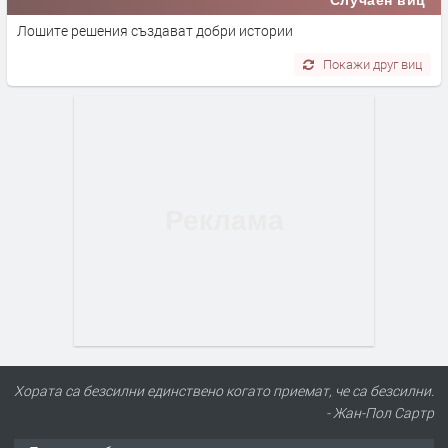
Случаен виц
Лошите решения създават добри истории
Покажи друг виц
Хората са безсилни единствено когато приемат, че са безсилни.
- Жан-Пол Сартр