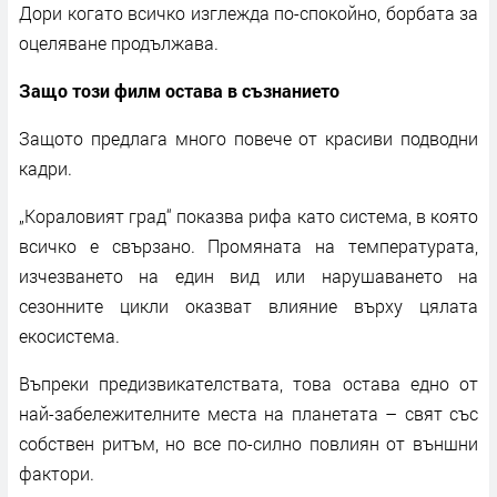
Дори когато всичко изглежда по-спокойно, борбата за
оцеляване продължава.
Защо този филм остава в съзнанието
Защото предлага много повече от красиви подводни
кадри.
„Кораловият град“ показва рифа като система, в която
всичко е свързано. Промяната на температурата,
изчезването на един вид или нарушаването на
сезонните цикли оказват влияние върху цялата
екосистема.
Въпреки предизвикателствата, това остава едно от
най-забележителните места на планетата – свят със
собствен ритъм, но все по-силно повлиян от външни
фактори.