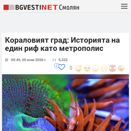
Кораловият град: Историята на
един риф като метрополис
09:49, 05 юни 2026 г.
5,332
0
0