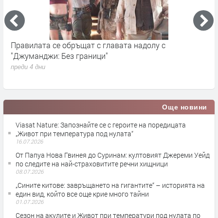
„Седмицата на акулите“ се завръща от 3 август по
И
Discovery
п
преди 1 седмица
Още новини
Viasat Nature: Запознайте се с героите на поредицата
„Живот при температура под нулата“
16.07.2026
От Папуа Нова Гвинея до Суринам: култовият Джереми Уейд
по следите на най-страховитите речни хищници
08.07.2026
„Сините китове: завръщането на гигантите“ – историята на
един вид, който все още крие много тайни
01.07.2026
Сезон на акулите и Живот при температури под нулата по