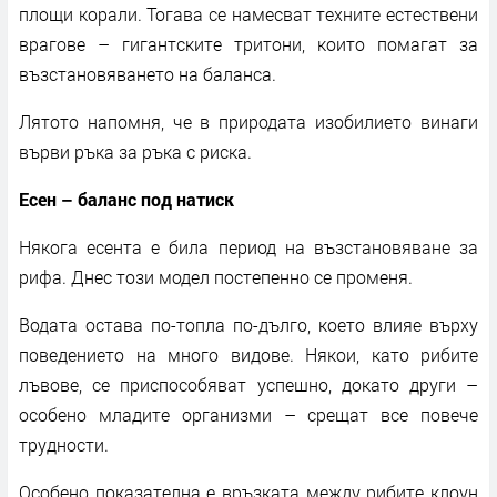
площи корали. Тогава се намесват техните естествени
врагове – гигантските тритони, които помагат за
възстановяването на баланса.
Лятото напомня, че в природата изобилието винаги
върви ръка за ръка с риска.
Есен – баланс под натиск
Някога есента е била период на възстановяване за
рифа. Днес този модел постепенно се променя.
Водата остава по-топла по-дълго, което влияе върху
поведението на много видове. Някои, като рибите
лъвове, се приспособяват успешно, докато други –
особено младите организми – срещат все повече
трудности.
Особено показателна е връзката между рибите клоун