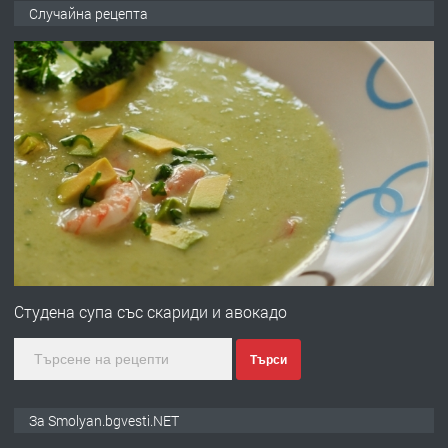
УДЪЛЖАВАНЕ НА ЧОВЕШКИЯТ
Случайна рецепта
ЖИВОТ И ПОДОБРЯВАНЕ НА
НЕГОВОТО КАЧЕСТВО
преди 2 години
ПРЕДЛАГА
Имот в Северна Гърция, до Кавала
преди 2 години
ПРЕДЛАГА
Иглолистни Пелети клас А1
Студена супа със скариди и авокадо
Търси
преди 2 години
ПРЕДЛАГА
КЪЩА В МАРОНЯ
За Smolyan.bgvesti.NET