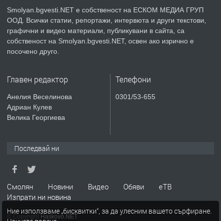
Smolyan.bgvesti.NET е собственост на ЕСКОМ МЕДИА ГРУП
ООД. Всички статии, репортажи, интервюта и други текстови,
преди 2 години
графични и видео материали, публикувани в сайта, са
собственост на Smolyan.bgvesti.NET, освен ако изрично е
ТЪРСИ
Търсят се строителни работници
посочено друго.
Главен редактор
Телефони
преди 3 години
Анелия Веселинова
0301/53-655
Адриан Кулев
ПРЕДЛАГА
Давам Заведение Под Наем
Велика Георгиева
Последвай ни
преди 3 години
ПРЕДЛАГА
Апартамент под наем в гр. Смолян.
Смолян
Новини
Видео
Обяви
еТВ
Изпрати ни новина
Ние използваме „бисквитки“, за да улесним вашето сърфиране.
© Copyright
Haskovo.NET