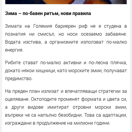
Зима – по-бавен ритъм, нови правила
Зимата на Големия бариерен риф не е студена в
познатия ни смисъл, но носи осезаемо забавяне.
Водата изстива, а организмите използват по-малко
енергия.
Рибите стават по-малко активни и по-лесна плячка,
докато някои хищници, като морските змии, получават
предимство.
На преден план излизат и впечатляващи стратегии за
оцеляване. Октоподите променят формата и цвета си,
а други видове имитират отровни морски змии,
въпреки че са напълно безобидни. Това са адаптации,
изграждани в продължение на милиони години.