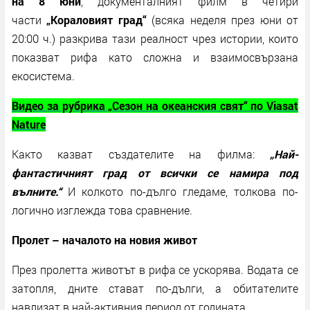
на 8 юни
, документалният филм
в четири
части
„Кораловият град“
(всяка неделя през юни от
20:00 ч.) разкрива тази реалност чрез истории, които
показват рифа като сложна и взаимосвързана
екосистема.
Видео за рубрика „Сезон на океанския свят“ по
Viasat
Nature
Както казват създателите на филма:
„Най-
фантастичният град от всички се намира под
вълните.“
И колкото по-дълго гледаме, толкова по-
логично изглежда това сравнение.
Пролет – началото на новия живот
През пролетта животът в рифа се ускорява. Водата се
затопля, дните стават по-дълги, а обитателите
навлизат в най-активния период от годината.