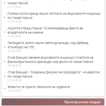
Viasat Nature
01.07.2026
Големи котки срещу акули: битката на върховните хищници
по Viasat Nature
21.05.2026
Акулите отвъд страха: 10 изненадващи факта за
владетелите на океана
07.05.2026
Легендата, която научи света да вижда: сър Дейвид
Атънбъро на 100
30.04.2026
Стив Бакшал заменя върховните хищници с пчелите на
Великобритания в зрелищен нов филм по Viasat Nature
09.04.2026
Стив Бакшал - "Индиана Джоунс на природата" –в маратон
по Viasat Nature
01.04.2026
Животът в гората: сезоните на чудесата
13.03.2026
Препоръчано видео