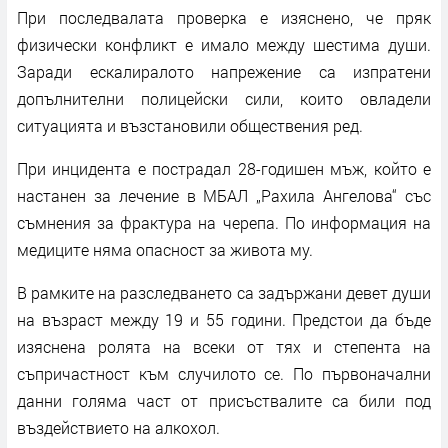
При последвалата проверка е изяснено, че пряк
физически конфликт е имало между шестима души.
Заради ескалиралото напрежение са изпратени
допълнителни полицейски сили, които овладели
ситуацията и възстановили обществения ред.
При инцидента е пострадал 28-годишен мъж, който е
настанен за лечение в МБАЛ „Рахила Ангелова“ със
съмнения за фрактура на черепа. По информация на
медиците няма опасност за живота му.
В рамките на разследването са задържани девет души
на възраст между 19 и 55 години. Предстои да бъде
изяснена ролята на всеки от тях и степента на
съпричастност към случилото се. По първоначални
данни голяма част от присъствалите са били под
въздействието на алкохол.