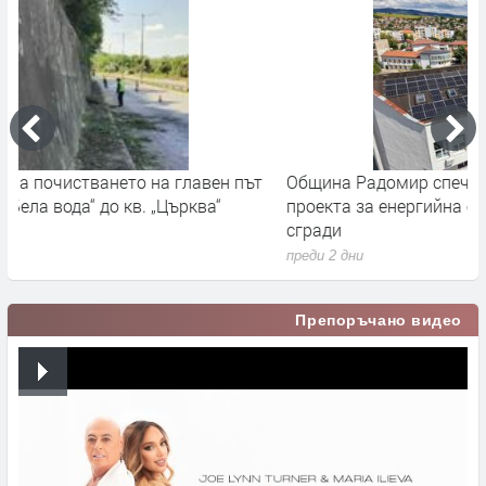
Община Радомир спечели финансиране за два нови
Г
проекта за енергийна ефективност на обществени
и
сгради
п
преди 2 дни
Препоръчано видео