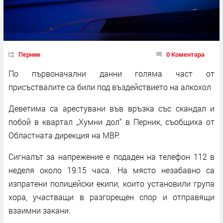
Перник
0 Коментара
По първоначални данни голяма част от
присъствалите са били под въздействието на алкохол
Деветима са арестувани във връзка със скандал и
побой в квартал „Хумни дол“ в Перник, съобщиха от
Областната дирекция на МВР.
Сигналът за напрежение е подаден на телефон 112 в
неделя около 19:15 часа. На място незабавно са
изпратени полицейски екипи, които установили група
хора, участващи в разгорещен спор и отправящи
взаимни закани.