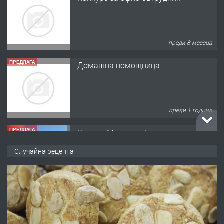
ПРЕДЛАГА
Домашна помощница
преди 1 година
ПРЕДЛАГА
Къща в Марония, Гърция
преди 2 години
ПРЕДЛАГА
УДЪЛЖАВАНЕ НА ЧОВЕШКИЯТ
Случайна рецепта
ЖИВОТ И ПОДОБРЯВАНЕ НА
НЕГОВОТО КАЧЕСТВО
преди 2 години
ПРЕДЛАГА
Имот в Северна Гърция, до Кавала