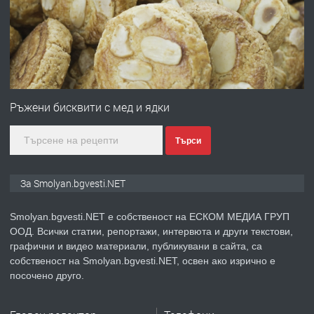
преди 2 години
ПРЕДЛАГА
Иглолистни Пелети клас А1
Ръжени бисквити с мед и ядки
Търси
преди 2 години
ПРЕДЛАГА
КЪЩА В МАРОНЯ
За Smolyan.bgvesti.NET
Smolyan.bgvesti.NET е собственост на ЕСКОМ МЕДИА ГРУП
ООД. Всички статии, репортажи, интервюта и други текстови,
преди 2 години
графични и видео материали, публикувани в сайта, са
собственост на Smolyan.bgvesti.NET, освен ако изрично е
ТЪРСИ
Търсят се строителни работници
посочено друго.