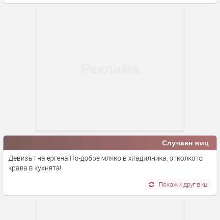
Случаен виц
Девизът на ергена:По-добре мляко в хладилника, отколкото
крава в кухнята!
Покажи друг виц