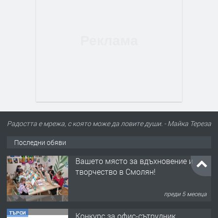
Радостта е мрежа, с която може да ловите души. - Майка Тереза
Последни обяви
ТЪРСИ
Конкурс за офис-сътрудник
преди 8 месеца