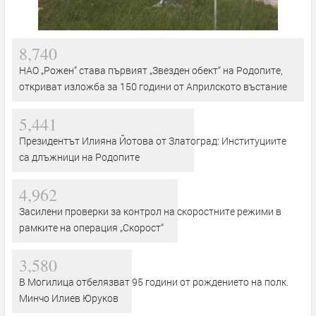
8,740
НАО „Рожен“ става първият „Звезден обект“ на Родопите,
откриват изложба за 150 години от Априлското въстание
5,441
Президентът Илияна Йотова от Златоград: Институциите
са длъжници на Родопите
4,962
Засилени проверки за контрол на скоростните режими в
рамките на операция „Скорост“
3,580
В Могилица отбелязват 95 години от рождението на полк.
Минчо Илиев Юруков