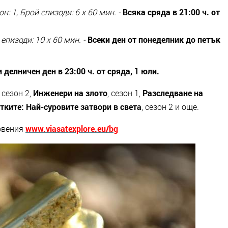
он: 1
,
Брой епизоди: 6 x 60 мин.
-
Всяка сряда в 21:00 ч. от
епизоди: 10 x 60 мин.
-
Всеки ден от понеделник до петък
и делничен ден в 23:00 ч. от сряда
,
1 юл
и.
, сезон 2,
Инженери на злото
, сезон 1
,
Разследване на
тките: Най-суровите затвори в света
, сезон 2
и още.
новения
www.viasatexplore.eu/bg