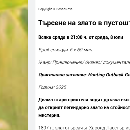
Copyright © BossaNova
Търсене на злато в пустош
Всяка сряда в 21:00 ч. от сряда
,
8 юли
Брой епизоди: 6 x 60 мин.
Жанр: Приключения/ бизнес/ документале
Оригинално заглавие: Hunting Outback Go
Година: 2025
Двама стари приятели водят дръзка експ
да открият легендарно злато на стойнос
мистерия.
1897 г.: златотърсачът Харолд Ласетър и