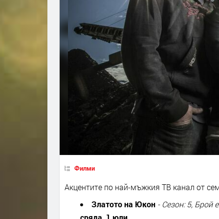
Филми
Акцентите по най-мъжкия ТВ канал от се
Златото на Юкон
-
Сезон: 5
,
Брой е
сряда
,
1 юли