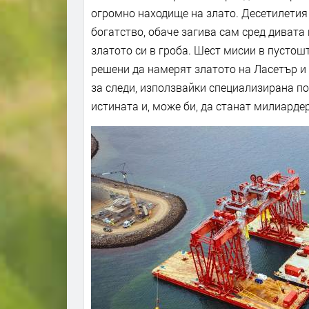
огромно находище на злато. Десетилетия 
богатство, обаче загива сам сред дивата
златото си в гроба. Шест мисии в пустош
решени да намерят златото на Ласетър и 
за следи, използвайки специализирана по
истината и, може би, да станат милиардер