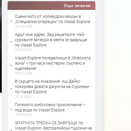
Още новини
Сцени като от холивудски екшън в
„Специални операции“ по Viasat Explore
06.04.2026
Адът има адрес. Зад решетките: Най-
суровите затвори в света се завръща
по Viasat Explore
23.02.2026
Viasat Explore понеделници в „Опасната
зона“ –три часа мистерии, съспенс и
оцеляване!
05.01.2026
В сърцето на Амазония: Аш Дайкс
покорява дивата джунгла на Суринам-
по Viasat Explore
12.12.2025
Голямото риболовно приключение –
под вода по Viasat Explore
15.10.2025
ЗЛАТНАТА ТРЕСКА СЕ ЗАВРЪЩА по
Viasat Explore: Австралийски търсачи на