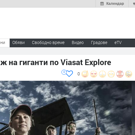
Календар
ини
Обяви
Свободно време
Видео
Градове
eTV
 на гиганти по Viasat Explore
0
0