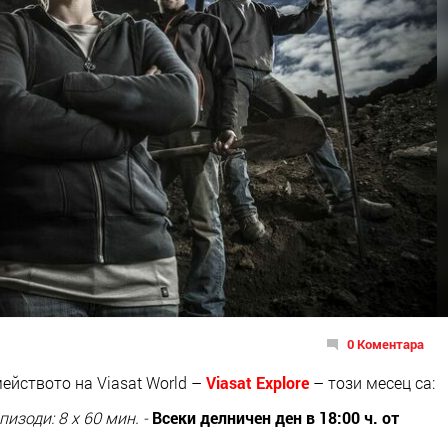
0 Коментара
мейството на
Viasat World –
Viasat Explore
–
този месец са:
пизоди: 8 x 60 мин.
-
Всеки делничен ден в 18:00 ч. от