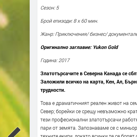
Сезон: 5
Брой епизоди: 8 x 60 мин.
Жанр: Приключения/ бизнес/ документал
Оригинално заглавие: Yukon Gold
Година: 2017
Златотърсачите в Северна Канада се сблъ
Заложили всичко на карта, Кен, Ал, Бърн
трудности.
Това е драматичният реален живот на сем
Север; борейки се срещу невъзможно крат
тези професионални златотърсачи работя
пари от земята. Запознаваме се с миньор
техните екипи, докато всички те се борят