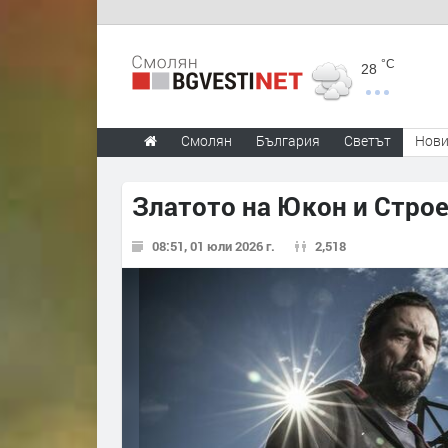
°C
28
Смолян
България
Светът
Нов
Златото на Юкон и Строеж
08:51, 01 юли 2026 г.
2,518