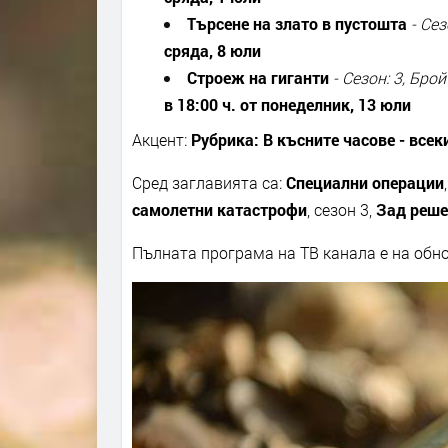
Търсене на злато в пустошта
-
Сез
сряда
,
8 юли
Строеж на гиганти
-
Сезон: 3
,
Брой 
в 18:00 ч. от понеделник
,
13 юли
Акцент:
Рубрика: В късните часове
- в
сек
Сред заглавията са:
Специални операции
самолетни катастрофи
, сезон 3
,
Зад реше
Пълната програма на ТВ канала е на об