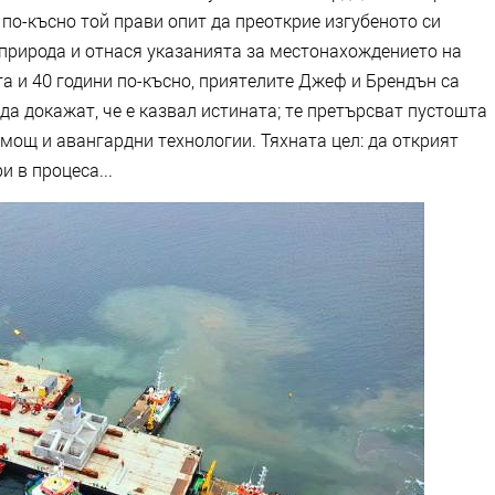
по-късно той прави опит да преоткрие изгубеното си
 природа и отнася указанията за местонахождението на
та и 40 години по-късно, приятелите Джеф и Брендън са
да докажат, че е казвал истината; те претърсват пустошта
мощ и авангардни технологии. Тяхната цел: да открият
и в процеса...