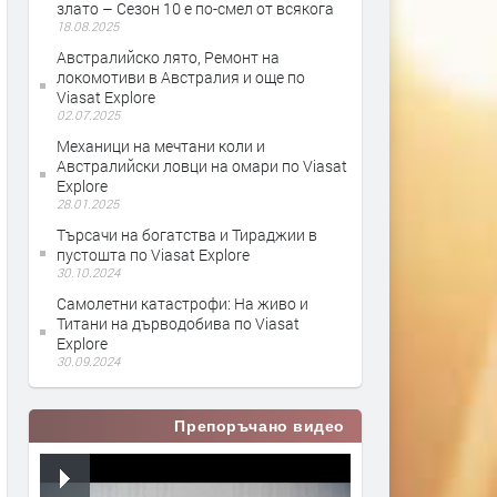
злато – Сезон 10 е по-смел от всякога
18.08.2025
Австралийско лято, Ремонт на
локомотиви в Австралия и още по
Viasat Explore
02.07.2025
Механици на мечтани коли и
Австралийски ловци на омари по Viasat
Explore
28.01.2025
Търсачи на богатства и Тираджии в
пустошта по Viasat Explore
30.10.2024
Самолетни катастрофи: На живо и
Титани на дърводобива по Viasat
Explore
30.09.2024
Препоръчано видео