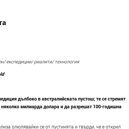
та
н/ експедиции/ риалити/ технология
ld
едиция дълбоко в австралийската пустош; те се стремят
т няколко милиарда долара и да разрешат 100-годишна
злиза олюлявайки се от пустинята и твърди, че е открил