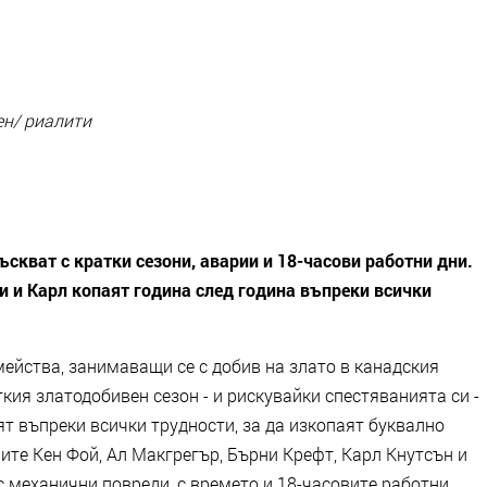
ен/ риалити
скват с кратки сезони, аварии и 18-часови работни дни.
и и Карл копаят година след година въпреки всички
ейства, занимаващи се с добив на злато в канадския
кия златодобивен сезон - и рискувайки спестяванията си -
т въпреки всички трудности, за да изкопаят буквално
ите Кен Фой, Ал Макгрегър, Бърни Крефт, Карл Кнутсън и
 с механични повреди, с времето и 18-часовите работни