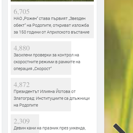
6,705
НАО „Рожен“ става първият „Звезден
обект“ на Родопите, откриват изложба
за 150 години от Априлското въстание
4,880
Засилени проверки за контрол на
скоростните режими в рамките на
операция „Скорост“
4,872
Президентът Илияна Йотова от
Златоград: Институциите са длъжници
на Родопите
2,309
Девин кани на празник през уикенда,