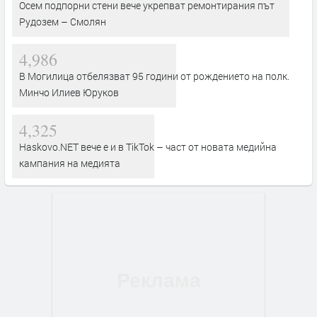
Осем подпорни стени вече укрепват ремонтирания път
Рудозем – Смолян
4,986
В Могилица отбелязват 95 години от рождението на полк.
Минчо Илиев Юруков
4,325
Haskovo.NET вече е и в TikTok – част от новата медийна
кампания на медията