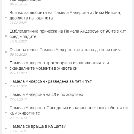
06.10.2025
Всичко за любовта на Памела Андерсън и Лиъм Нийсън,
двойката на годината
11.08.2025
Емблематична прическа на Памела Андерсън от 90-те е хит
сред младите
16.10.2023
Очарователно: Памела Андерсън се отказа да носи грим
06.10.2023
Памела Андерсън проговори за изнасилванията и
скандалните моменти в живота си
27.01.2023
Памела Андерсън - разведена за пети път
23.01.2022
Памела Андерсън на 49 и по жартиер
27.04.2017
Памела Андерсън: Преодолях изнасилване чрез любовта си
към животните
20.05.2014
Памела се връща в Къщата?
10.10.2012