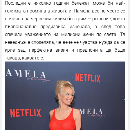
Последните няколко години бележат може би най-
голямата промяна в живота ѝ. Памела все по-често се
появява на червения килим без грим – решение, което
първоначално предизвика изненада, а след това
спечели уважението на милиони жени по света. Тя
неведнъж е споделяла, че вече не чувства нужда да се
крие зад перфектна визия и предпочита да бъде
такава, каквато е.