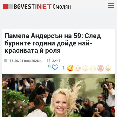
Памела Андерсън на 59: След
бурните години дойде най-
красивата ѝ роля
15:30, 01 юли 2026 г.
2,447
0
1