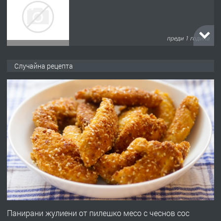
преди 2 години
ПРЕДЛАГА
УДЪЛЖАВАНЕ НА ЧОВЕШКИЯТ
Случайна рецепта
ЖИВОТ И ПОДОБРЯВАНЕ НА
НЕГОВОТО КАЧЕСТВО
преди 2 години
ПРЕДЛАГА
Имот в Северна Гърция, до Кавала
преди 2 години
ПРЕДЛАГА
Иглолистни Пелети клас А1
Панирани жулиени от пилешко месо с чеснов сос