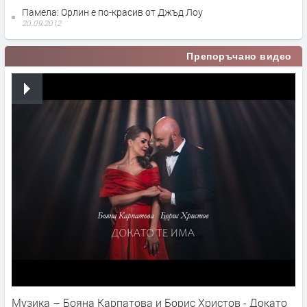
Памела: Орлин е по-красив от Джъд Лоу
20.09.2012
Препоръчано видео
Музика – Бояна Карпатова и Борис Христов - Докато