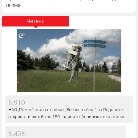
те има
Четени
8,910
НАО „Рожен“ става първият „Звезден обект“ на Родопите,
откриват изложба за 150 години от Априлското въстание
8,438