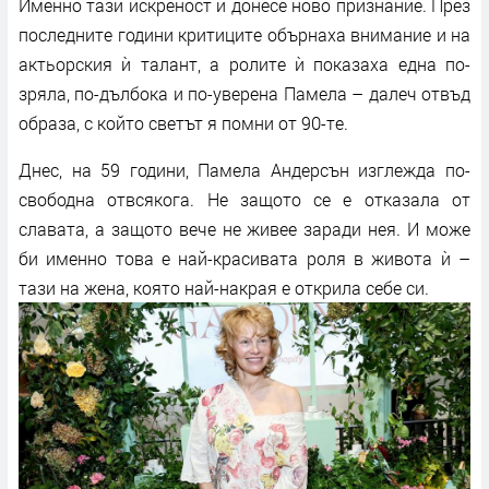
Именно тази искреност ѝ донесе ново признание. През
последните години критиците обърнаха внимание и на
актьорския ѝ талант, а ролите ѝ показаха една по-
зряла, по-дълбока и по-уверена Памела – далеч отвъд
образа, с който светът я помни от 90-те.
Днес, на 59 години, Памела Андерсън изглежда по-
свободна отвсякога. Не защото се е отказала от
славата, а защото вече не живее заради нея. И може
би именно това е най-красивата роля в живота ѝ –
тази на жена, която най-накрая е открила себе си.