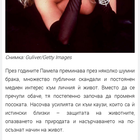
Снимка: Guliver/Getty Images
През годините Памела преминава през няколко шумни
брака, множество публични скандали и постоянен
медиен интерес към личния ѝ живот. Вместо да се
пречупи обаче, тя постепенно започва да променя
посоката. Насочва усилията си към каузи, които са ѝ
истински близки – защитата на животните,
опазването на природата и насърчаването на по-
осъзнат начин на живот.