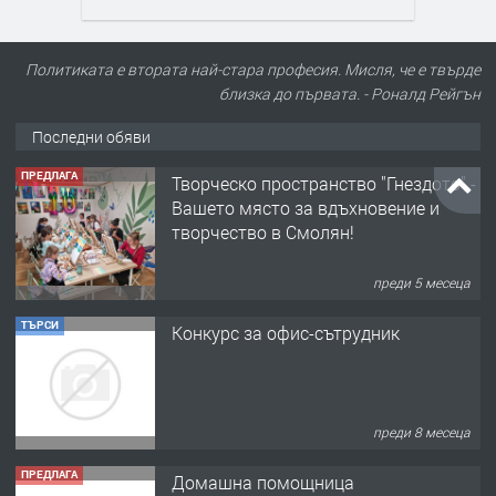
Политиката е втората най-стара професия. Мисля, че е твърде
близка до първата. - Роналд Рейгън
Последни обяви
ТЪРСИ
Конкурс за офис-сътрудник
преди 8 месеца
ПРЕДЛАГА
Домашна помощница
преди 1 година
ПРЕДЛАГА
Къща в Марония, Гърция