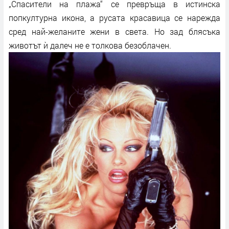
„Спасители на плажа“ се превръща в истинска
попкултурна икона, а русата красавица се нарежда
сред най-желаните жени в света. Но зад блясъка
животът ѝ далеч не е толкова безоблачен.