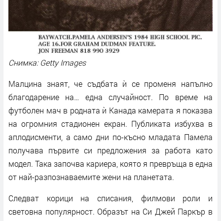
Снимка: Getty Images
Малцина знаят, че съдбата ѝ се променя напълно
благодарение на… една случайност. По време на
футболен мач в родната ѝ Канада камерата я показва
на огромния стадионен екран. Публиката избухва в
аплодисменти, а само дни по-късно младата Памела
получава първите си предложения за работа като
модел. Така започва кариера, която я превръща в една
от най-разпознаваемите жени на планетата.
Следват корици на списания, филмови роли и
световна популярност. Образът на Си Джей Паркър в