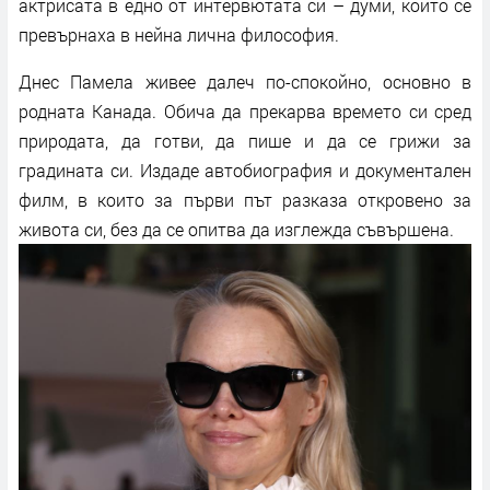
актрисата в едно от интервютата си – думи, които се
превърнаха в нейна лична философия.
Днес Памела живее далеч по-спокойно, основно в
родната Канада. Обича да прекарва времето си сред
природата, да готви, да пише и да се грижи за
градината си. Издаде автобиография и документален
филм, в които за първи път разказа откровено за
живота си, без да се опитва да изглежда съвършена.