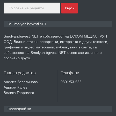
Търси
преди 2 години
ПРЕДЛАГА
КЪЩА В МАРОНЯ
За Smolyan.bgvesti.NET
Smolyan.bgvesti.NET е собственост на ЕСКОМ МЕДИА ГРУП
ООД. Всички статии, репортажи, интервюта и други текстови,
преди 2 години
графични и видео материали, публикувани в сайта, са
собственост на Smolyan.bgvesti.NET, освен ако изрично е
ТЪРСИ
Търсят се строителни работници
посочено друго.
Главен редактор
Телефони
преди 3 години
Анелия Веселинова
0301/53-655
Адриан Кулев
ПРЕДЛАГА
Давам Заведение Под Наем
Велика Георгиева
Последвай ни
преди 3 години