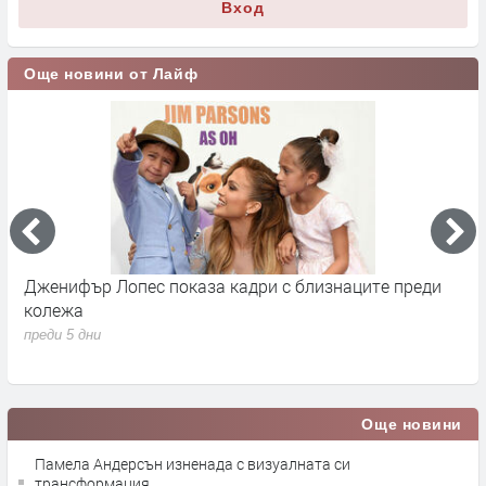
Вход
Още новини от Лайф
Сватбата на Кристиано Роналдо и Джорджина
Д
Родригес и какво знаем дотук, освен че ще е другата
Р
седмица
п
преди 5 дни
Още новини
Памела Андерсън изненада с визуалната си
трансформация