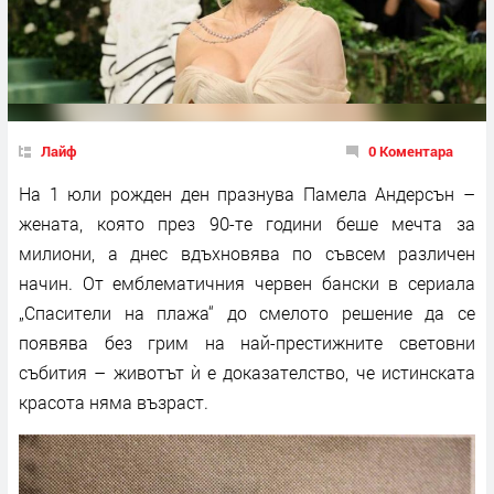
Лайф
0 Коментара
На 1 юли рожден ден празнува Памела Андерсън –
жената, която през 90-те години беше мечта за
милиони, а днес вдъхновява по съвсем различен
начин. От емблематичния червен бански в сериала
„Спасители на плажа“ до смелото решение да се
появява без грим на най-престижните световни
събития – животът ѝ е доказателство, че истинската
красота няма възраст.