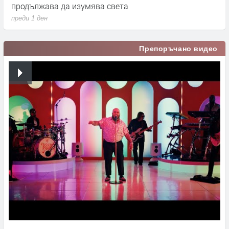
продължава да изумява света
п
преди 1 ден
п
Препоръчано видео