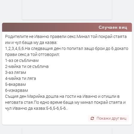
Случаен виц
Родителите не Иванчо правели секс.Минал той покрай стаята
им и чул баща му да казва:
1,2,3,4,5,6.На следващия ден го попитал защо брои до 6 докато
прави секс,а той отговорил:
1-аз се събличам
2-майка ти се съблича
3-аз лягам
4-майка ти ляга
5-вкарвам
6-изкарвам
Същия ден Марийка дошла на гости на Иванчо и отишли в
неговата стая.По едно време баща му минал покрай стаята и
чул Иванчо да казва:5-6,5-6,5-6..
Покажи друг виц