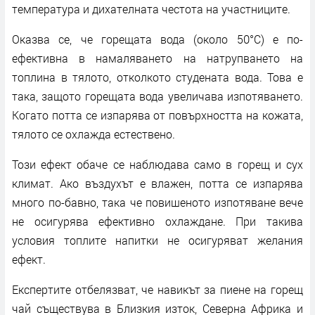
температура и дихателната честота на участниците.
Оказва се, че горещата вода (около 50°C) е по-
ефективна в намаляването на натрупването на
топлина в тялото, отколкото студената вода. Това е
така, защото горещата вода увеличава изпотяването.
Когато потта се изпарява от повърхността на кожата,
тялото се охлажда естествено.
Този ефект обаче се наблюдава само в горещ и сух
климат. Ако въздухът е влажен, потта се изпарява
много по-бавно, така че повишеното изпотяване вече
не осигурява ефективно охлаждане. При такива
условия топлите напитки не осигуряват желания
ефект.
Експертите отбелязват, че навикът за пиене на горещ
чай съществува в Близкия изток, Северна Африка и