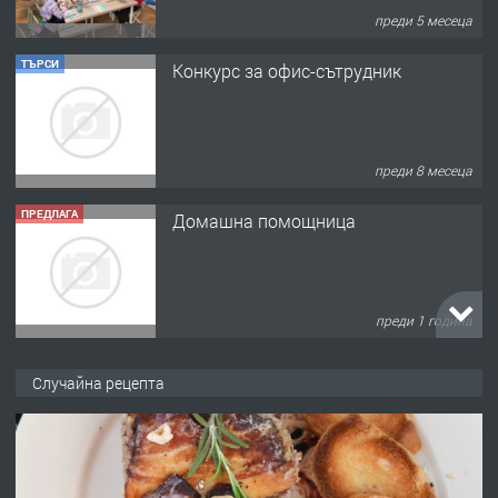
преди 5 месеца
ТЪРСИ
Конкурс за офис-сътрудник
преди 8 месеца
ПРЕДЛАГА
Домашна помощница
преди 1 година
ПРЕДЛАГА
Къща в Марония, Гърция
Случайна рецепта
преди 2 години