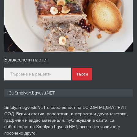
ПРЕДЛАГА
УДЪЛЖАВАНЕ НА ЧОВЕШКИЯТ
ЖИВОТ И ПОДОБРЯВАНЕ НА
НЕГОВОТО КАЧЕСТВО
преди 2 години
ПРЕДЛАГА
Имот в Северна Гърция, до Кавала
Брюкселски пастет
Търси
преди 2 години
ПРЕДЛАГА
Иглолистни Пелети клас А1
За Smolyan.bgvesti.NET
Smolyan.bgvesti.NET е собственост на ЕСКОМ МЕДИА ГРУП
ООД. Всички статии, репортажи, интервюта и други текстови,
преди 2 години
графични и видео материали, публикувани в сайта, са
собственост на Smolyan.bgvesti.NET, освен ако изрично е
ПРЕДЛАГА
КЪЩА В МАРОНЯ
посочено друго.