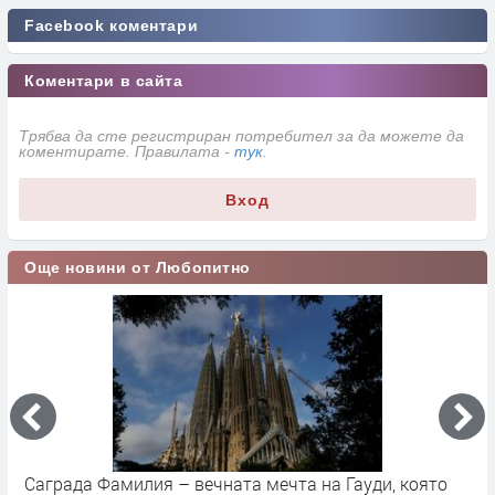
Facebook коментари
Коментари в сайта
Трябва да сте регистриран потребител за да можете да
коментирате. Правилата -
тук
.
Вход
Още новини от Любопитно
Саграда Фамилия – вечната мечта на Гауди, която
К