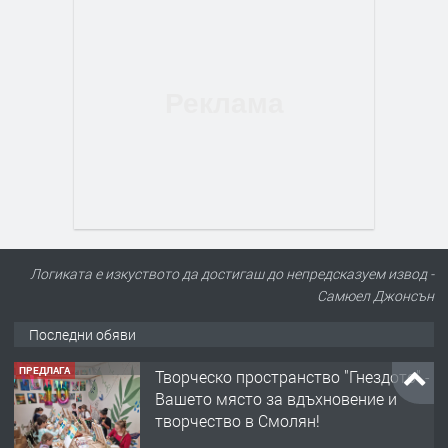
Логиката е изкуството да достигаш до непредсказуем извод -
Самюел Джонсън
Последни обяви
ПРЕДЛАГА
Творческо пространство "Гнездото" -
Вашето място за вдъхновение и
творчество в Смолян!