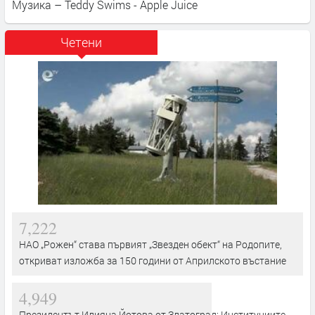
Музика – Teddy Swims - Apple Juice
Четени
7,222
НАО „Рожен“ става първият „Звезден обект“ на Родопите,
откриват изложба за 150 години от Априлското въстание
4,949
Президентът Илияна Йотова от Златоград: Институциите