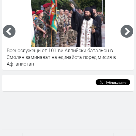
Военослужещи от 101-ви Алпийски батальон в
П
Смолян заминават на единайста поред мисия в
р
Афганистан