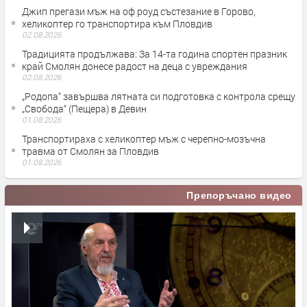
Джип прегази мъж на оф роуд състезание в Горово,
хеликоптер го транспортира към Пловдив
02.08.2026
Традицията продължава: За 14-та година спортен празник
край Смолян донесе радост на деца с увреждания
02.08.2026
„Родопа“ завършва лятната си подготовка с контрола срещу
„Свобода“ (Пещера) в Девин
01.08.2026
Транспортираха с хеликоптер мъж с черепно-мозъчна
травма от Смолян за Пловдив
01.08.2026
Препоръчано видео