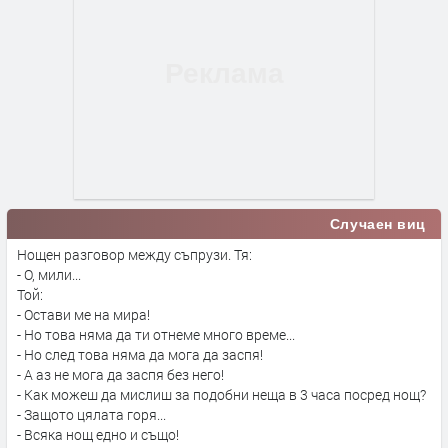
Случаен виц
Нощен разговор между съпрузи. Тя:
- О, мили...
Той:
- Остави ме на мира!
- Но това няма да ти отнеме много време...
- Но след това няма да мога да заспя!
- А аз не мога да заспя без него!
- Как можеш да мислиш за подобни неща в 3 часа посред нощ?
- Защото цялата горя...
- Всяка нощ едно и също!