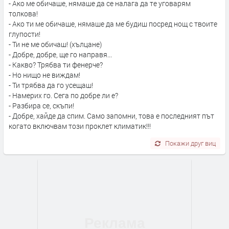
- Ако ме обичаше, нямаше да се налага да те уговарям
толкова!
- Ако ти ме обичаше, нямаше да ме будиш посред нощ с твоите
глупости!
- Ти не ме обичаш! (хълцане)
- Добре, добре, ще го направя...
- Какво? Трябва ти фенерче?
- Но нищо не виждам!
- Ти трябва да го усещаш!
- Намерих го. Сега по добре ли е?
- Разбира се, скъпи!
- Добре, хайде да спим. Само запомни, това е последният път
когато включвам този проклет климатик!!!
Покажи друг виц