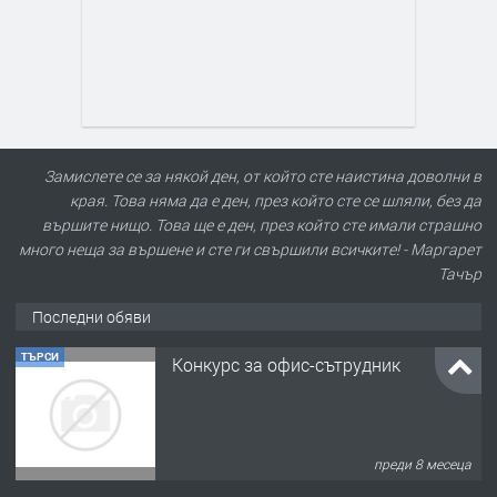
Замислете се за някой ден, от който сте наистина доволни в
края. Това няма да е ден, през който сте се шляли, без да
вършите нищо. Това ще е ден, през който сте имали страшно
много неща за вършене и сте ги свършили всичките! - Маргарет
Тачър
Последни обяви
ТЪРСИ
Конкурс за офис-сътрудник
преди 8 месеца