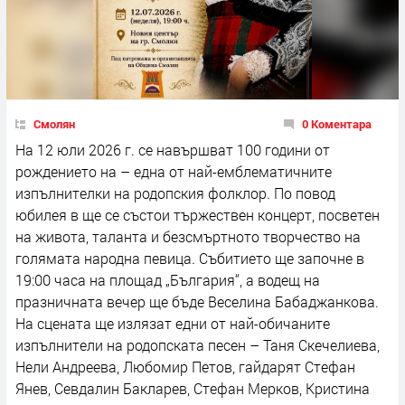
Смолян
0 Коментара
На 12 юли 2026 г. се навършват 100 години от
рождението на – една от най-емблематичните
изпълнителки на родопския фолклор. По повод
юбилея в ще се състои тържествен концерт, посветен
на живота, таланта и безсмъртното творчество на
голямата народна певица. Събитието ще започне в
19:00 часа на площад „България“, а водещ на
празничната вечер ще бъде Веселина Бабаджанкова.
На сцената ще излязат едни от най-обичаните
изпълнители на родопската песен – Таня Скечелиева,
Нели Андреева, Любомир Петов, гайдарят Стефан
Янев, Севдалин Бакларев, Стефан Мерков, Кристина