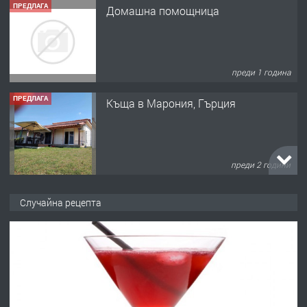
ПРЕДЛАГА
Домашна помощница
преди 1 година
ПРЕДЛАГА
Къща в Марония, Гърция
преди 2 години
ПРЕДЛАГА
УДЪЛЖАВАНЕ НА ЧОВЕШКИЯТ
Случайна рецепта
ЖИВОТ И ПОДОБРЯВАНЕ НА
НЕГОВОТО КАЧЕСТВО
преди 2 години
ПРЕДЛАГА
Имот в Северна Гърция, до Кавала