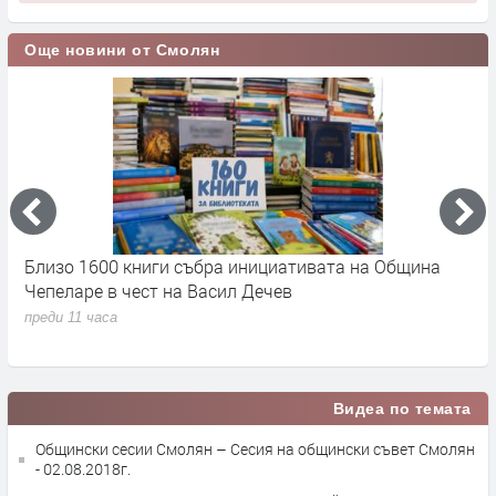
Още новини от Смолян
а
Близо 1600 книги събра инициативата на Община
Б
Чепеларе в чест на Васил Дечев
п
г
преди 11 часа
п
Видеа по темата
Общински сесии Смолян – Сесия на общински съвет Смолян
- 02.08.2018г.