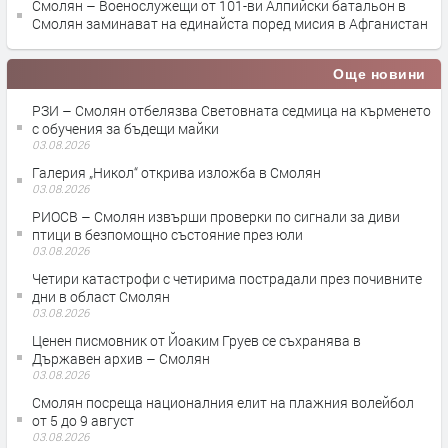
Смолян – Военослужещи от 101-ви Алпийски батальон в
Смолян заминават на единайста поред мисия в Афганистан
Още новини
РЗИ – Смолян отбелязва Световната седмица на кърменето
с обучения за бъдещи майки
03.08.2026
Галерия „Никол“ открива изложба в Смолян
03.08.2026
РИОСВ – Смолян извърши проверки по сигнали за диви
птици в безпомощно състояние през юли
03.08.2026
Четири катастрофи с четирима пострадали през почивните
дни в област Смолян
03.08.2026
Ценен писмовник от Йоаким Груев се съхранява в
Държавен архив – Смолян
03.08.2026
Смолян посреща националния елит на плажния волейбол
от 5 до 9 август
03.08.2026