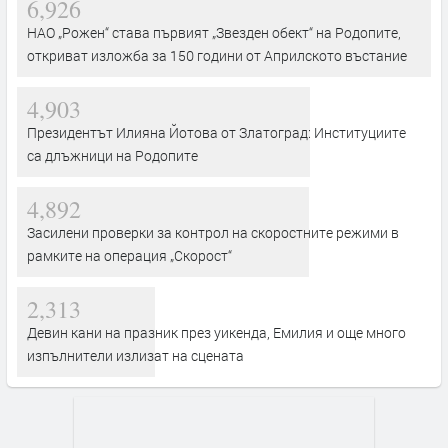
6,926
НАО „Рожен“ става първият „Звезден обект“ на Родопите,
откриват изложба за 150 години от Априлското въстание
4,903
Президентът Илияна Йотова от Златоград: Институциите
са длъжници на Родопите
4,892
Засилени проверки за контрол на скоростните режими в
рамките на операция „Скорост“
2,313
Девин кани на празник през уикенда, Емилия и още много
изпълнители излизат на сцената