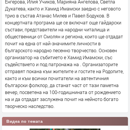
Енгерова, Илия Учиков, Марияна Ангелова, Светла
Дукатева, както и Хамид Имамски заедно с неговото
трио в състав Атанас Милев и Павел Бодуков. В
концертната програма ще се включат още гайдарски
състави, представители на народни читалища и
общественици от Смолян и региона, които ще отдадат
почит на една от най-значимите личности в
българското народно песенно творчество. Основен
организатор на събитието е Хамид Имамски, със
съдействието и под патронажа на . Организаторите
отправят покана към жителите и гостите на Родопите,
както и към всички почитатели на автентичния
български фолклор, да станат част от тази паметна
вечер, посветена на 100-годишнината от рождението
на и да отдадат заслужена почит на нейното богато
творческо наследство.
Видеа по темата