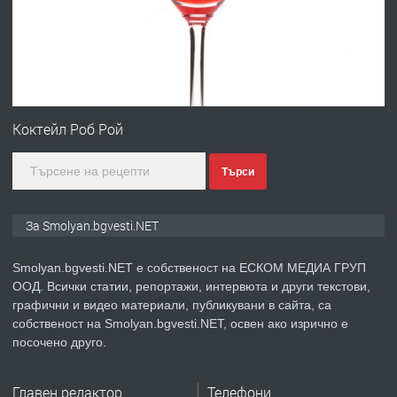
преди 2 години
ПРЕДЛАГА
Иглолистни Пелети клас А1
Коктейл Роб Рой
Търси
преди 2 години
ПРЕДЛАГА
КЪЩА В МАРОНЯ
За Smolyan.bgvesti.NET
Smolyan.bgvesti.NET е собственост на ЕСКОМ МЕДИА ГРУП
ООД. Всички статии, репортажи, интервюта и други текстови,
преди 2 години
графични и видео материали, публикувани в сайта, са
собственост на Smolyan.bgvesti.NET, освен ако изрично е
ТЪРСИ
Търсят се строителни работници
посочено друго.
Главен редактор
Телефони