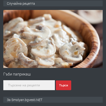
УДЪЛЖАВАНЕ НА ЧОВЕШКИЯТ
Случайна рецепта
ЖИВОТ И ПОДОБРЯВАНЕ НА
НЕГОВОТО КАЧЕСТВО
преди 2 години
ПРЕДЛАГА
Имот в Северна Гърция, до Кавала
преди 2 години
ПРЕДЛАГА
Иглолистни Пелети клас А1
Гъби паприкаш
Търси
преди 2 години
ПРЕДЛАГА
КЪЩА В МАРОНЯ
За Smolyan.bgvesti.NET