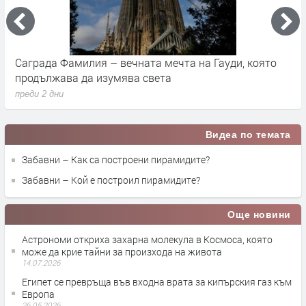
Къде са извънземните? Човекът е изследвал много
К
повече от Галактиката, отколкото смята
р
преди 3 дни
п
Видеа по темата
Забавни – Как са построени пирамидите?
Забавни – Кой е построил пирамидите?
Още новини
Астрономи откриха захарна молекула в Космоса, която
може да крие тайни за произхода на живота
14.07.2026
Египет се превръща във входна врата за кипърския газ към
Европа
26.05.2026