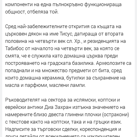
компоненти на една пълнокръвно функционираща
общност, отбеляза той.
Сред най-забележителните открития са къщата на
църковен дякон на име Тисус, датираща от втората
половина на четвърти век сл. Хр., и резиденцията на
Табибос от началото на четвърти век, за която се
смята, че е служила като домашна църква преди
построяването на градската базилика. Археолозите са
попаднали и на множество предмети от бита, сред
които домашна керамика, бутилки за съхранение на
масла и парфюми, маслени лампи.
Ръководителят на сектора за ислямски, коптски и
еврейски антики Диа Захран изтъкна значението на
намерените близо двеста глинени плочки (остракони)
с текстове както на коптски, така и на гръцки език.
Надписите за търговски сделки, кореспонденция и
други детайли от всекидневието са изключителен