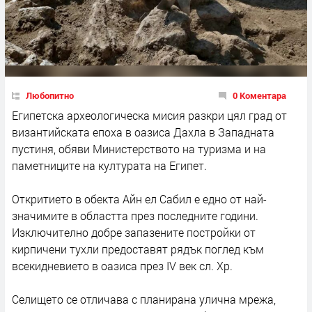
Любопитно
0 Коментара
Египетска археологическа мисия разкри цял град от
византийската епоха в оазиса Дахла в Западната
пустиня, обяви Министерството на туризма и на
паметниците на културата на Египет.
Откритието в обекта Айн ел Сабил е едно от най-
значимите в областта през последните години.
Изключително добре запазените постройки от
кирпичени тухли предоставят рядък поглед към
всекидневието в оазиса през IV век сл. Хр.
Селището се отличава с планирана улична мрежа,