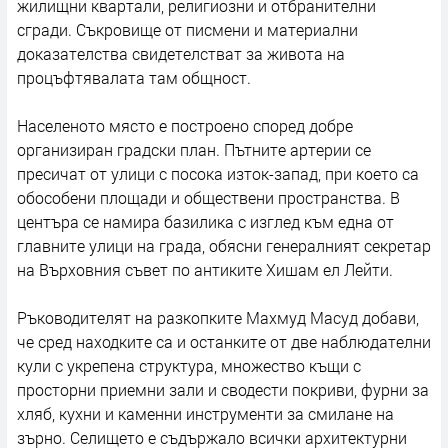
жилищни квартали, религиозни и отбранителни
сгради. Съкровище от писмени и материални
доказателства свидетелстват за живота на
процъфтявалата там общност.
Населеното място е построено според добре
организиран градски план. Пътните артерии се
пресичат от улици с посока изток-запад, при което са
обособени площади и обществени пространства. В
центъра се намира базилика с изглед към една от
главните улици на града, обясни генералният секретар
на Върховния съвет по антиките Хишам ел Лейти.
Ръководителят на разкопките Махмуд Масуд добави,
че сред находките са и останките от две наблюдателни
кули с укрепена структура, множество къщи с
просторни приемни зали и сводести покриви, фурни за
хляб, кухни и каменни инструменти за смилане на
зърно. Селището е съдържало всички архитектурни