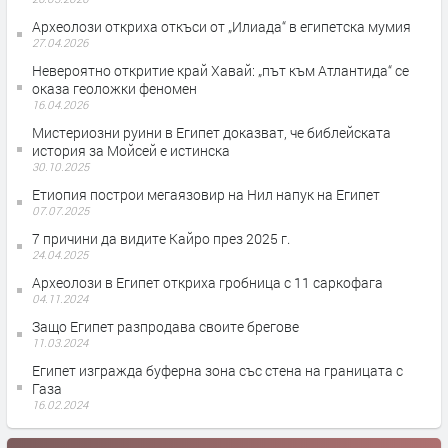
Археолози откриха откъси от „Илиада“ в египетска мумия
27.04.2026
Невероятно откритие край Хавай: „път към Атлантида“ се
оказа геоложки феномен
16.04.2026
Мистериозни руини в Египет доказват, че библейската
история за Мойсей е истинска
30.10.2025
Етиопия построи мегаязовир на Нил напук на Египет
07.07.2025
7 причини да видите Кайро през 2025 г.
24.04.2025
Археолози в Египет откриха гробница с 11 саркофага
04.11.2024
Защо Египет разпродава своите брегове
11.03.2024
Египет изгражда буферна зона със стена на границата с
Газа
16.02.2024