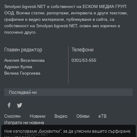
Smolyan.bgvesti.NET е собственост на ЕСКОМ МЕДИА ГРУП
ООД. Всички статии, репортажи, интервюта и други текстови,
преди 2 години
графични и видео материали, публикувани в сайта, са
собственост на Smolyan.bgvesti.NET, освен ако изрично е
ТЪРСИ
Търсят се строителни работници
посочено друго.
Главен редактор
Телефони
преди 3 години
Анелия Веселинова
0301/53-655
Адриан Кулев
ПРЕДЛАГА
Давам Заведение Под Наем
Велика Георгиева
Последвай ни
преди 3 години
ПРЕДЛАГА
Апартамент под наем в гр. Смолян.
Смолян
Новини
Видео
Обяви
еТВ
Изпрати ни новина
Ние използваме „бисквитки“, за да улесним вашето сърфиране.
© Copyright
Haskovo.NET