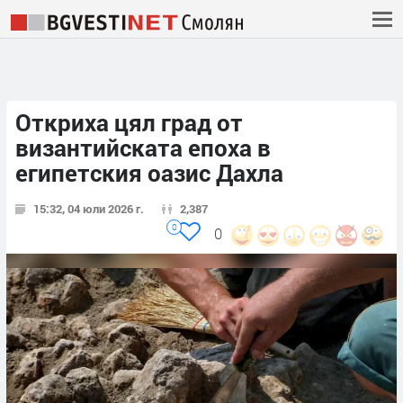
Откриха цял град от
византийската епоха в
египетския оазис Дахла
15:32, 04 юли 2026 г.
2,387
0
0