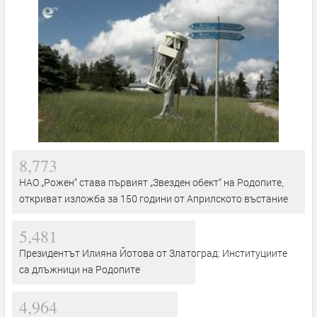
8,773
НАО „Рожен“ става първият „Звезден обект“ на Родопите,
откриват изложба за 150 години от Априлското въстание
5,481
Президентът Илияна Йотова от Златоград: Институциите
са длъжници на Родопите
4,964