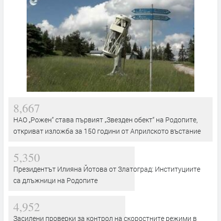
8,667
НАО „Рожен“ става първият „Звезден обект“ на Родопите,
откриват изложба за 150 години от Априлското въстание
5,350
Президентът Илияна Йотова от Златоград: Институциите
са длъжници на Родопите
4,952
Засилени проверки за контрол на скоростните режими в