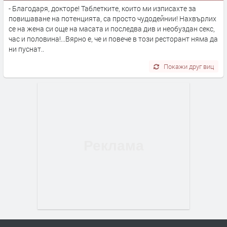
- Благодаря, докторе! Таблетките, които ми изписахте за
повишаване на потенцията, са просто чудодейнии! Нахвърлих
се на жена си още на масата и последва див и необуздан секс,
час и половина!...Вярно е, че и повече в този ресторант няма да
ни пуснат..
Покажи друг виц