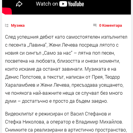
Музика
0 Коментара
След успешния дебют като самостоятелен изпълнител
с песента „Лавина“, Жени Лечева посреща лятото с
новия си сингъл „Само за нас“ – лятна поп песен,
посветена на любовта, близостта и онези моменти,
които искаме да останат завинаги. Музиката е на
Денис Попстоев, а текстът, написан от Прея, Теодор
Хараламбиев и Жени Лечева, пресъздава усещането,
че понякога най-важните неща се случват без много
думи – достатъчно е просто да бъдем заедно.
Видеоклипът е режисиран от Васил Стефанов и
Стефка Николова, а оператор е Владимир Михайлов.
Снимките са реализирани в артистично пространство,