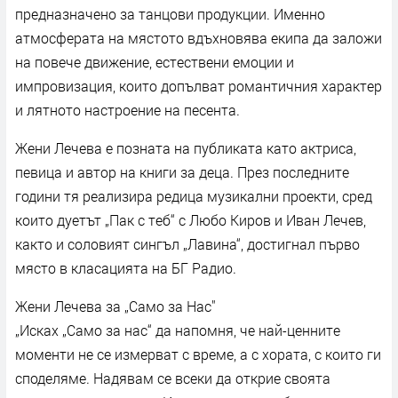
предназначено за танцови продукции. Именно
атмосферата на мястото вдъхновява екипа да заложи
на повече движение, естествени емоции и
импровизация, които допълват романтичния характер
и лятното настроение на песента.
Жени Лечева е позната на публиката като актриса,
певица и автор на книги за деца. През последните
години тя реализира редица музикални проекти, сред
които дуетът „Пак с теб“ с Любо Киров и Иван Лечев,
както и соловият сингъл „Лавина“, достигнал първо
място в класацията на БГ Радио.
Жени Лечева за „Само за Нас"
„Исках „Само за нас“ да напомня, че най-ценните
моменти не се измерват с време, а с хората, с които ги
споделяме. Надявам се всеки да открие своята