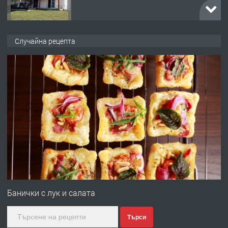
преди 2 години
ПРЕДЛАГА
УДЪЛЖАВАНЕ НА ЧОВЕШКИЯТ
Случайна рецепта
ЖИВОТ И ПОДОБРЯВАНЕ НА
НЕГОВОТО КАЧЕСТВО
преди 2 години
ПРЕДЛАГА
Имот в Северна Гърция, до Кавала
преди 2 години
ПРЕДЛАГА
Иглолистни Пелети клас А1
Банички с лук и салата
Търси
преди 2 години