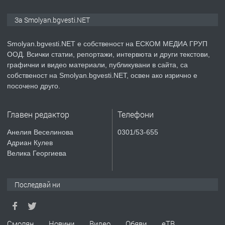
ПРЕДЛАГА
КЪЩА В МАРОНЯ
За Smolyan.bgvesti.NET
Smolyan.bgvesti.NET е собственост на ЕСКОМ МЕДИА ГРУП
ООД. Всички статии, репортажи, интервюта и други текстови,
преди 2 години
графични и видео материали, публикувани в сайта, са
собственост на Smolyan.bgvesti.NET, освен ако изрично е
ТЪРСИ
Търсят се строителни работници
посочено друго.
Главен редактор
Телефони
преди 3 години
Анелия Веселинова
0301/53-655
Адриан Кулев
ПРЕДЛАГА
Давам Заведение Под Наем
Велика Георгиева
Последвай ни
преди 3 години
ПРЕДЛАГА
Апартамент под наем в гр. Смолян.
Смолян
Новини
Видео
Обяви
еТВ