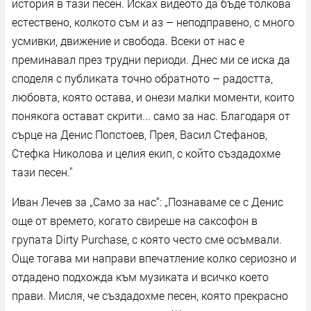
история в тази песен. Исках видеото да бъде толкова
естествено, колкото съм и аз – неподправено, с много
усмивки, движение и свобода. Всеки от нас е
преминавал през трудни периоди. Днес ми се иска да
споделя с публиката точно обратното – радостта,
любовта, която остава, и онези малки моменти, които
понякога остават скрити... само за нас. Благодаря от
сърце на Денис Попстоев, Прея, Васил Стефанов,
Стефка Николова и целия екип, с който създадохме
тази песен."
Иван Лечев за „Само за нас“: „Познаваме се с Денис
още от времето, когато свиреше на саксофон в
групата Dirty Purchase, с която често сме осъмвали.
Още тогава ми направи впечатление колко сериозно и
отдадено подхожда към музиката и всичко което
прави. Мисля, че създадохме песен, която прекрасно