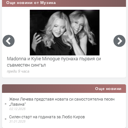
Още новини от Музика
Madonna и Kylie Minogue пуснаха първия си
Д
съвместен сингъл
ц
преди 9 часа
п
Още новини
Жени Лечева представя новата си самостоятелна песен
„Лавина“
02.12.2025
Силен старт на годината за Любо Киров
31.01.2025