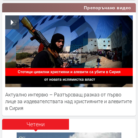
Препоръчано видео
Актуално интервю – Разтърсващ разказ от първо
лице за издевателствата над християните и алевитите
в Сирия
Четени