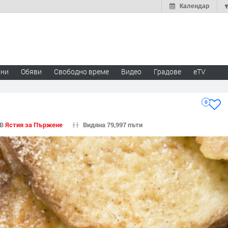
Календар
ини
Обяви
Свободно време
Видео
Градове
eTV
0
В
Ястия за Пържене
Видяна 79,997 пъти