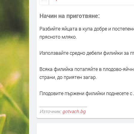
Начин на приготвяне
Разбийте яйцата в купа добре и постепен
прясното мляко.
Използвайте средно дебели филийки за пъ
Всяка филийка потапяйте в плодово-яйчн
страни, до приятен загар.
Плодовите пържени филийки поднесете с 
Източник:
gotvach.bg