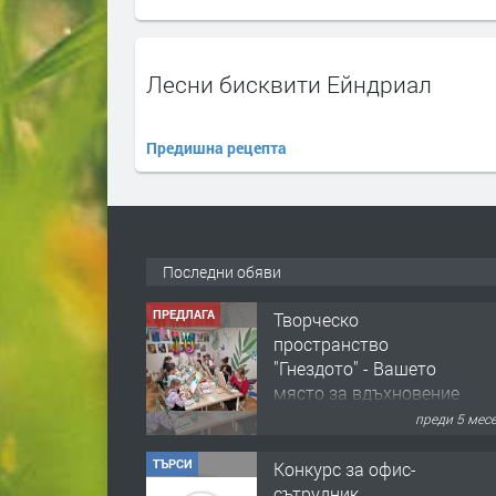
Лесни бисквити Ейндриал
Предишна рецепта
Последни обяви
ПРЕДЛАГА
Творческо
пространство
"Гнездото" - Вашето
място за вдъхновение
и творчество в
преди 5 мес
Смолян!
ТЪРСИ
Конкурс за офис-
сътрудник