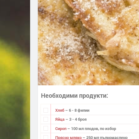
Необходими продукти
Хляб
– 6 - 8 филии
Яйца
– 3 - 4 броя
Сироп
– 100 мл плодов, по избор
Прясно мляко
– 250 мл пълномаслено