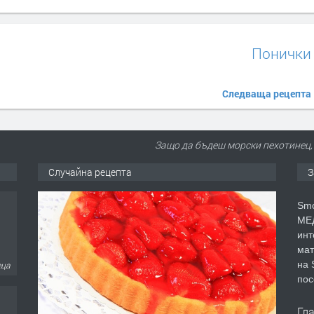
Понички
Следваща рецепта
Защо да бъдеш морски пехотинец,
Случайна рецепта
З
Smo
МЕД
инт
мат
на 
еца
пос
Гл