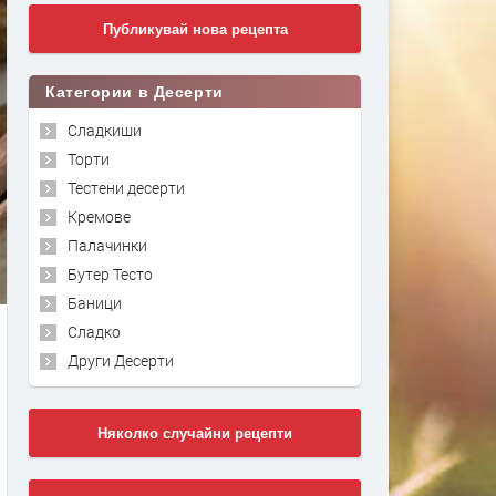
Публикувай нова рецепта
Категории в Десерти
Сладкиши
Торти
Тестени десерти
Кремове
Палачинки
Бутер Тесто
Баници
Сладко
Други Десерти
Няколко случайни рецепти