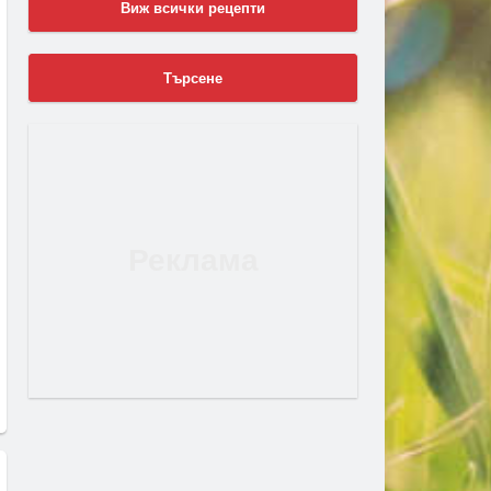
Виж всички рецепти
Търсене