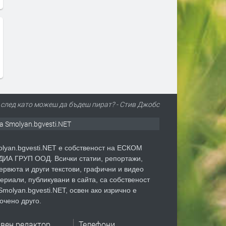
 след като можеш да бъдеш пират? - Стив Джобс
а Smolyan.bgvesti.NET
lyan.bgvesti.NET е собственост на ЕСКОМ
ИА ГРУП ООД. Всички статии, репортажи,
ервюта и други текстови, графични и видео
ериали, публикувани в сайта, са собственост
Smolyan.bgvesti.NET, освен ако изрично е
очено друго.
авен редактор
Телефони