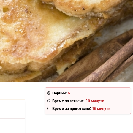
Порции:
6
Време за готвене:
10 минути
Време за приготвяне:
15 минути