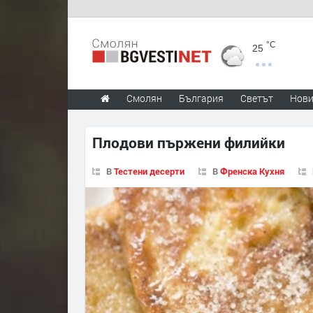
°C
25
Смолян
България
Светът
Нов
Плодови пържени филийки
В
Тестени десерти
В
Френска Кухня