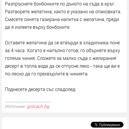
Разпръснете бонбонките по дъното на съда в кръг.
Разтворете желатина, както е указано на опаковката.
Смесете синята газирана напитка с желатина, преди
да я излеете върху бонбоните.
Оставете желатина да се втвърди в хладилника поне
за 4 часа. Когато е напълно готов, го обърнете върху
голяма чиния. Сложете за малко съда с желирания
десерт в топла вода да се отпусне леко - така ще ви е
по-лесно да го прехвърлите в чинията.
Поднесете десерта със сладолед.
Източник:
gotvach.bg