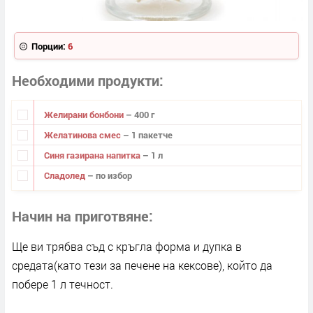
Порции:
6
Необходими продукти
Желирани бонбони
– 400 г
Желатинова смес
– 1 пакетче
Синя газирана напитка
– 1 л
Сладолед
– по избор
Начин на приготвяне
Ще ви трябва съд с кръгла форма и дупка в
средата(като тези за печене на кексове), който да
побере 1 л течност.