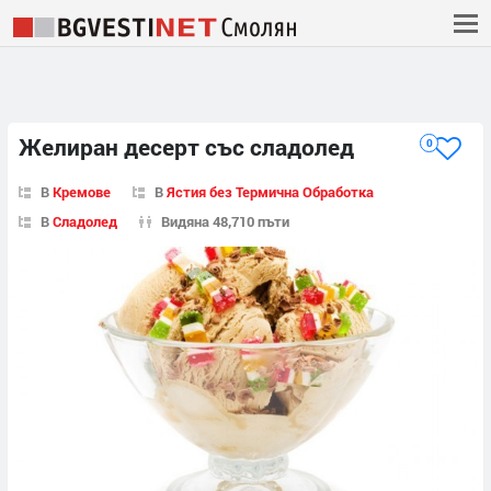
Желиран десерт със сладолед
0
В
Кремове
В
Ястия без Термична Обработка
В
Сладолед
Видяна 48,710 пъти