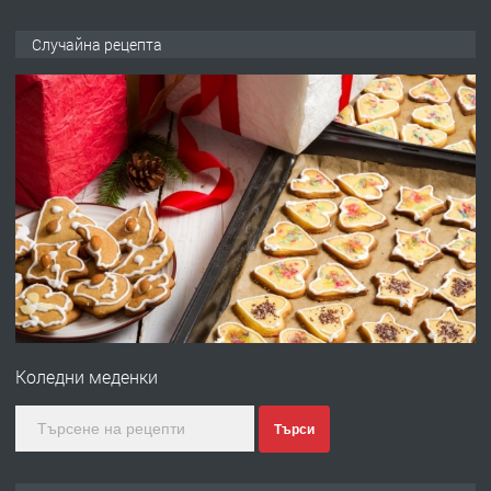
ПРЕДЛАГА
Къща в Марония, Гърция
Случайна рецепта
преди 2 години
ПРЕДЛАГА
УДЪЛЖАВАНЕ НА ЧОВЕШКИЯТ
ЖИВОТ И ПОДОБРЯВАНЕ НА
НЕГОВОТО КАЧЕСТВО
преди 2 години
ПРЕДЛАГА
Имот в Северна Гърция, до Кавала
Коледни меденки
преди 2 години
Търси
ПРЕДЛАГА
Иглолистни Пелети клас А1