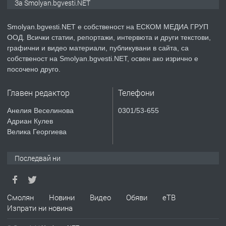
За Smolyan.bgvesti.NET
Smolyan.bgvesti.NET е собственост на ЕСКОМ МЕДИА ГРУП
ООД. Всички статии, репортажи, интервюта и други текстови,
преди 2 години
графични и видео материали, публикувани в сайта, са
собственост на Smolyan.bgvesti.NET, освен ако изрично е
ПРЕДЛАГА
КЪЩА В МАРОНЯ
посочено друго.
Главен редактор
Телефони
преди 2 години
Анелия Веселинова
0301/53-655
Адриан Кулев
ТЪРСИ
Търсят се строителни работници
Велика Георгиева
Последвай ни
преди 3 години
ПРЕДЛАГА
Смолян
Новини
Видео
Обяви
еТВ
Давам Заведение Под Наем
Изпрати ни новина