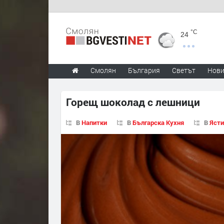
°C
24
Смолян
България
Светът
Нов
Горещ шоколад с лешници
В
Напитки
В
Българска Кухня
В
Ясти