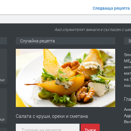
Следваща рецепта
Ако служителят винаги е съгласен с шеф
Случайна рецепта
З
Smo
МЕД
инт
мат
на 
еца
пос
Гл
Ане
Салата с круши, орехи и сметана
Адр
еца
Вел
Търси