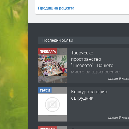
Предишна рецепта
Последни обяви
ПРЕДЛАГА
Творческо
пространство
"Гнездото" - Вашето
място за вдъхновение
и творчество в
преди 5 мес
Смолян!
ТЪРСИ
Конкурс за офис-
сътрудник
преди 8 мес