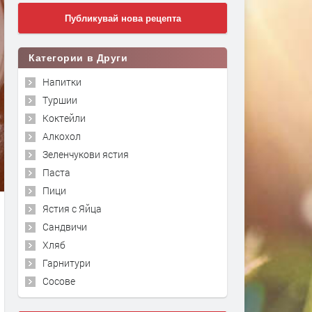
Публикувай нова рецепта
Категории в Други
Напитки
Туршии
Коктейли
Алкохол
Зеленчукови ястия
Паста
Пици
Ястия с Яйца
Сандвичи
Хляб
Гарнитури
Сосове