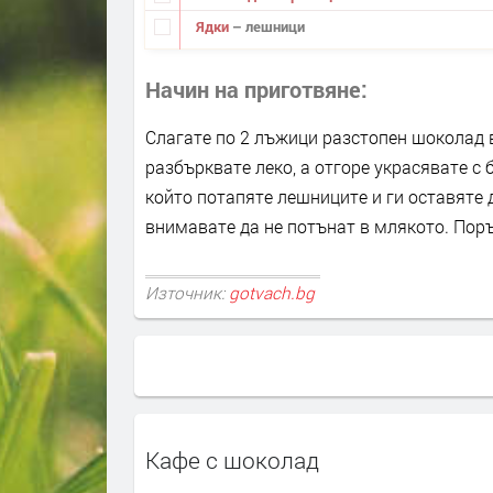
Ядки
– лешници
Начин на приготвяне
Слагате по 2 лъжици разстопен шоколад в
разбърквате леко, а отгоре украсявате с
който потапяте лешниците и ги оставяте 
внимавате да не потънат в млякото. Поръ
Източник:
gotvach.bg
Кафе с шоколад