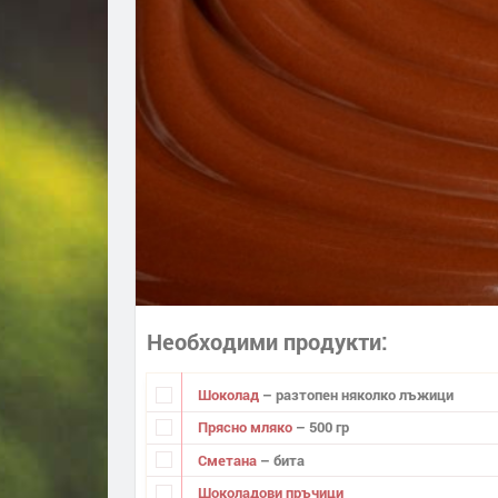
Необходими продукти
Шоколад
– разтопен няколко лъжици
Прясно мляко
– 500 гр
Сметана
– бита
Шоколадови пръчици