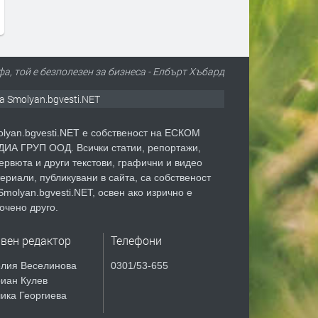
а, той е безполезен за бизнеса - Елбърт Хъбард
а Smolyan.bgvesti.NET
lyan.bgvesti.NET е собственост на ЕСКОМ
ИА ГРУП ООД. Всички статии, репортажи,
ервюта и други текстови, графични и видео
ериали, публикувани в сайта, са собственост
Smolyan.bgvesti.NET, освен ако изрично е
очено друго.
авен редактор
Телефони
лия Веселинова
0301/53-655
иан Кулев
ика Георгиева