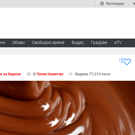
Календар
ини
Обяви
Свободно време
Видео
Градове
eTV
0
я за Варене
В
Топли Напитки
Видяна 77,312 пъти