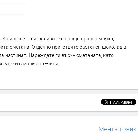
 4 високи чаши, заливате с врящо прясно мляко,
 бита сметана. Отделно приготвяте разтопен шоколад в
да изстинат. Нареждате ги върху сметаната, като
свате и с малко пръчици.
Мента тоник