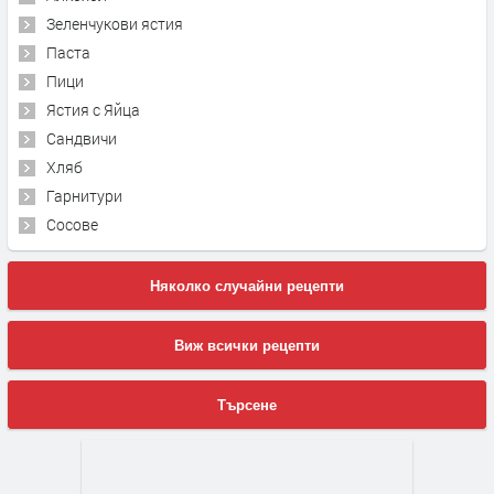
Зеленчукови ястия
Паста
Пици
Ястия с Яйца
Сандвичи
Хляб
Гарнитури
Сосове
Няколко случайни рецепти
Виж всички рецепти
Търсене