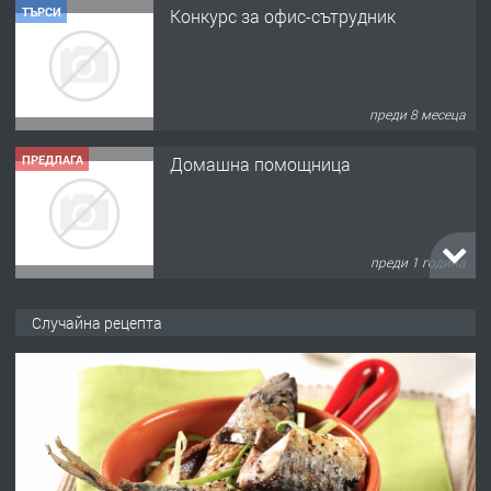
ТЪРСИ
Конкурс за офис-сътрудник
преди 8 месеца
ПРЕДЛАГА
Домашна помощница
преди 1 година
ПРЕДЛАГА
Къща в Марония, Гърция
Случайна рецепта
преди 2 години
ПРЕДЛАГА
УДЪЛЖАВАНЕ НА ЧОВЕШКИЯТ
ЖИВОТ И ПОДОБРЯВАНЕ НА