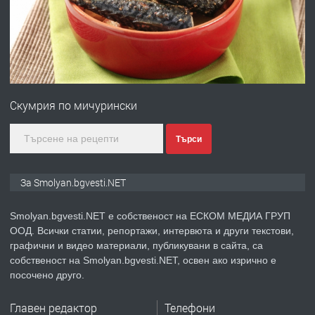
НЕГОВОТО КАЧЕСТВО
преди 2 години
ПРЕДЛАГА
Имот в Северна Гърция, до Кавала
Скумрия по мичурински
преди 2 години
Търси
ПРЕДЛАГА
Иглолистни Пелети клас А1
За Smolyan.bgvesti.NET
Smolyan.bgvesti.NET е собственост на ЕСКОМ МЕДИА ГРУП
ООД. Всички статии, репортажи, интервюта и други текстови,
преди 2 години
графични и видео материали, публикувани в сайта, са
собственост на Smolyan.bgvesti.NET, освен ако изрично е
ПРЕДЛАГА
КЪЩА В МАРОНЯ
посочено друго.
Главен редактор
Телефони