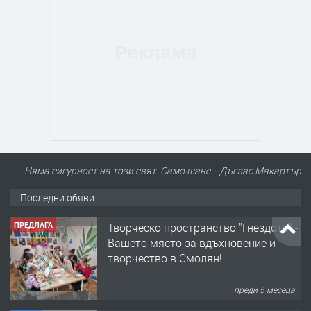
Няма сигурност на този свят. Само шанс. - Дъглас Макартър
Последни обяви
ПРЕДЛАГА
Творческо пространство "Гнездото" -
Вашето място за вдъхновение и
творчество в Смолян!
преди 5 месеца