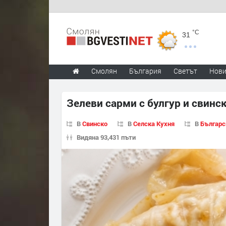
°C
31
Смолян
България
Светът
Нов
Зелеви сарми с булгур и свинс
В
Свинско
В
Селска Кухня
В
Българс
Видяна 93,431 пъти