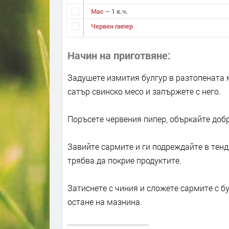
Мас
– 1 к.ч.
Червен пипер
Начин на приготвяне
Задушете измития булгур в разтопената 
сатър свинско месо и запържете с него.
Поръсете червения пипер, объркайте добр
Завийте сармите и ги подреждайте в тенд
трябва да покрие продуктите.
Затиснете с чиния и сложете сармите с бу
остане на мазнина.