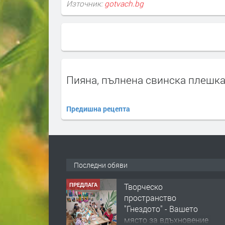
Източник:
gotvach.bg
Пияна, пълнена свинска плешк
Предишна рецепта
Последни обяви
ПРЕДЛАГА
Творческо
пространство
"Гнездото" - Вашето
място за вдъхновение