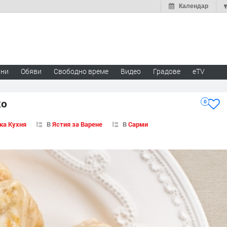
Календар
ини
Обяви
Свободно време
Видео
Градове
eTV
ко
0
ка Кухня
В
Ястия за Варене
В
Сарми