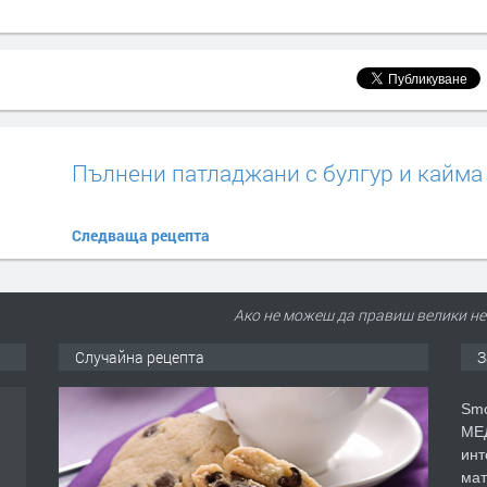
а
Пълнени патладжани с булгур и кайма
Следваща рецепта
Ако не можеш да правиш велики нещ
Случайна рецепта
З
Smo
МЕД
инт
мат