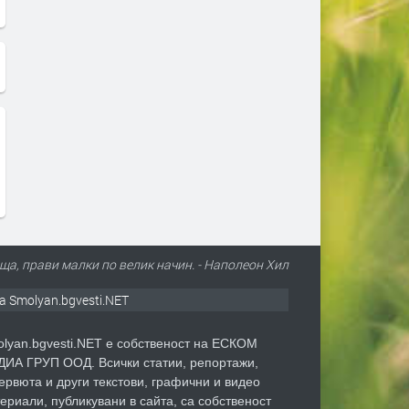
а, прави малки по велик начин. - Наполеон Хил
а Smolyan.bgvesti.NET
lyan.bgvesti.NET е собственост на ЕСКОМ
ИА ГРУП ООД. Всички статии, репортажи,
ервюта и други текстови, графични и видео
ериали, публикувани в сайта, са собственост