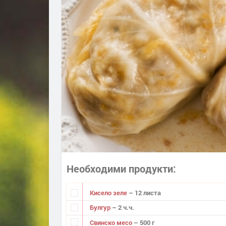
Необходими продукти
Кисело зеле
– 12 листа
Булгур
– 2 ч.ч.
Свинско месо
– 500 г