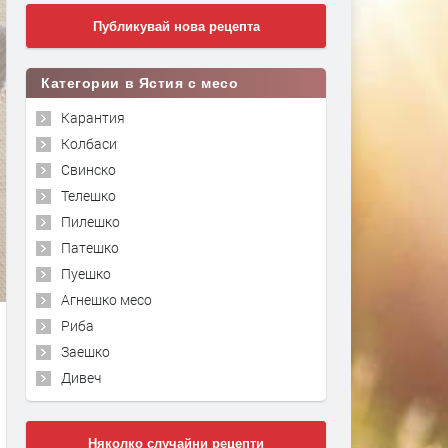
Публикувай нова рецепта
Категории в Ястия с месо
Карантия
Колбаси
Свинско
Телешко
Пилешко
Патешко
Пуешко
Агнешко месо
Риба
Заешко
Дивеч
Няколко случайни рецепти