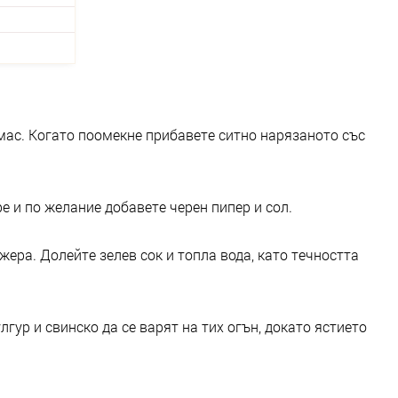
мас. Когато поомекне прибавете ситно нарязаното със
е и по желание добавете черен пипер и сол.
жера. Долейте зелев сок и топла вода, като течността
лгур и свинско да се варят на тих огън, докато ястието