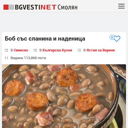
Боб със сланина и наденица
0
В
Свинско
В
Българска Кухня
В
Ястия за Варене
Видяна 113,866 пъти