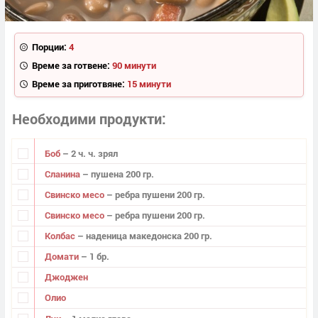
Порции:
4
Време за готвене:
90 минути
Време за приготвяне:
15 минути
Необходими продукти
Боб
– 2 ч. ч. зрял
Сланина
– пушена 200 гр.
Свинско месо
– ребра пушени 200 гр.
Свинско месо
– ребра пушени 200 гр.
Колбас
– наденица македонска 200 гр.
Домати
– 1 бр.
Джоджен
Олио