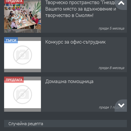
ПРЕДЛАГА
Творческо пространство "Гнездото" -
Вашето място за вдъхновение и
творчество в Смолян!
преди 5 месеца
ТЪРСИ
Конкурс за офис-сътрудник
преди 8 месеца
ПРЕДЛАГА
Домашна помощница
преди 1 година
ПРЕДЛАГА
Къща в Марония, Гърция
Случайна рецепта