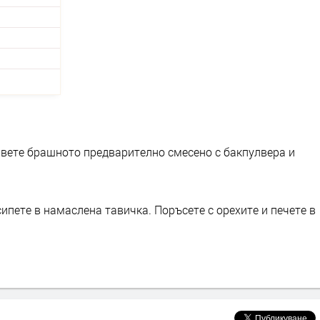
авете брашното предварително смесено с бакпулвера и
ипете в намаслена тавичка. Поръсете с орехите и печете в