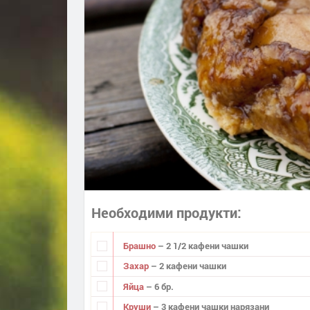
Необходими продукти
Брашно
– 2 1/2 кафени чашки
Захар
– 2 кафени чашки
Яйца
– 6 бр.
Круши
– 3 кафени чашки нарязани