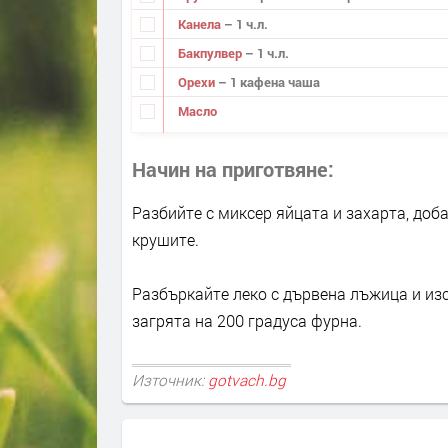
Канела
– 1 ч.л.
Бакпулвер
– 1 ч.л.
Орехи
– 1 кафена чаша
Масло
Начин на приготвяне
Разбийте с миксер яйцата и захарта, доб
крушите.
Разбъркайте леко с дървена лъжица и изс
загрята на 200 градуса фурна.
Източник:
gotvach.bg