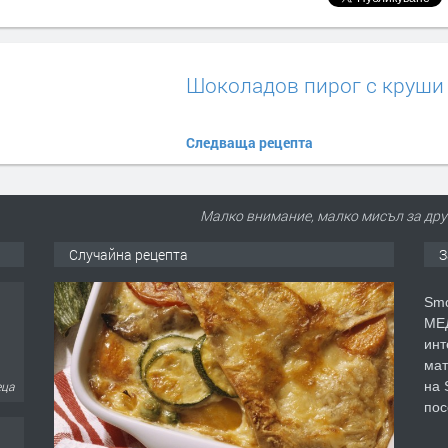
Шоколадов пирог с круши
Следваща рецепта
Малко внимание, малко мисъл за друг
Случайна рецепта
З
Smo
МЕД
инт
мат
на 
еца
пос