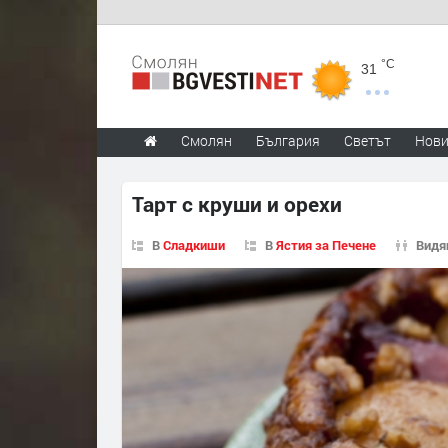
°C
31
Смолян
България
Светът
Нов
Тарт с круши и орехи
В
Сладкиши
В
Ястия за Печене
Видя