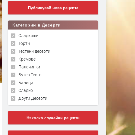
Публикувай нова рецепта
Категории в Десерти
Сладкиши
Торти
Тестени десерти
Кремове
Палачинки
Бутер Тесто
Баници
Сладко
Други Десерти
Няколко случайни рецепти