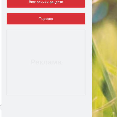
Виж всички рецепти
Търсене