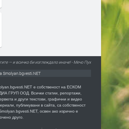
ите — и всичко би изглеждало иначе! - Мечо Пух
а Smolyan.bgvesti.NET
lyan.bgvesti.NET е собственост на ЕСКОМ
ИА ГРУП ООД. Всички статии, репортажи,
ервюта и други текстови, графични и видео
ериали, публикувани в сайта, са собственост
Smolyan.bgvesti.NET, освен ако изрично е
очено друго.