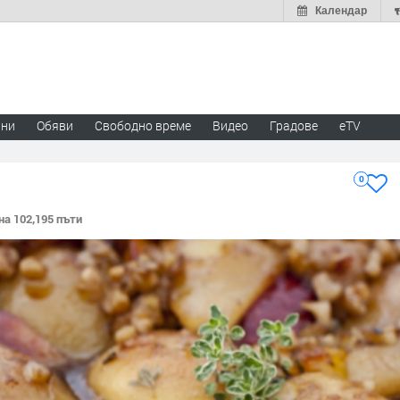
Календар
ини
Обяви
Свободно време
Видео
Градове
eTV
0
на 102,195 пъти