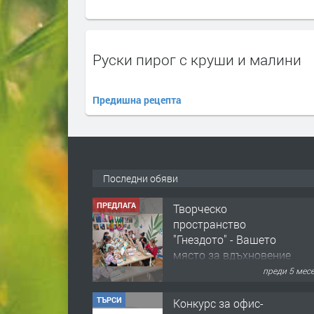
Руски пирог с круши и малини
Предишна рецепта
Последни обяви
ПРЕДЛАГА
Творческо
пространство
"Гнездото" - Вашето
място за вдъхновение
и творчество в
преди 5 мес
Смолян!
ТЪРСИ
Конкурс за офис-