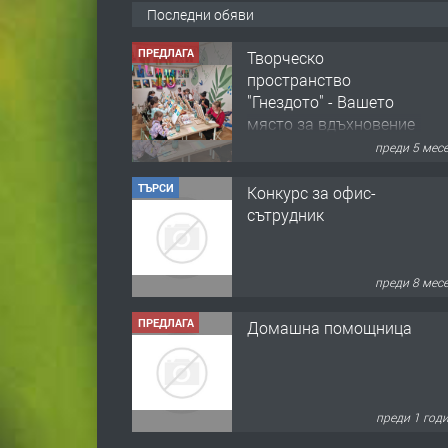
Последни обяви
ПРЕДЛАГА
Творческо
пространство
"Гнездото" - Вашето
място за вдъхновение
и творчество в
преди 5 мес
Смолян!
ТЪРСИ
Конкурс за офис-
сътрудник
преди 8 мес
ПРЕДЛАГА
Домашна помощница
преди 1 год