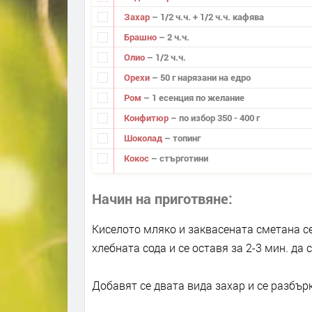
Захар
– 1/2 ч.ч. + 1/2 ч.ч. кафява
Брашно
– 2 ч.ч.
Олио
– 1/2 ч.ч.
Орехи
– 50 г нарязани на едро
Ром
– 1 есенция по желание
Конфитюр
– по избор 350 - 400 г
Шоколад
– топинг
Кокос
– стърготини
Начин на приготвяне
Киселото мляко и заквасената сметана се
хлебната сода и се оставя за 2-3 мин. да с
Добавят се двата вида захар и се разбърк