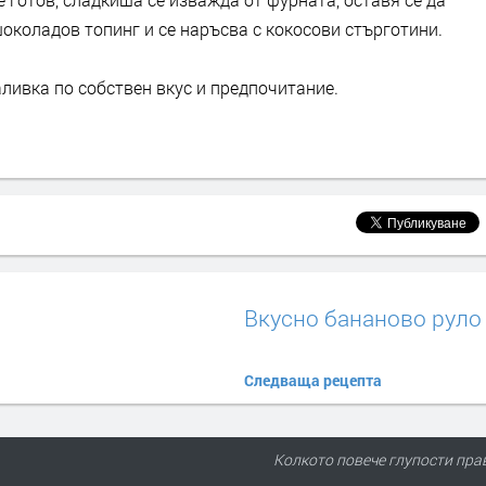
 шоколадов топинг и се наръсва с кокосови стърготини.
аливка по собствен вкус и предпочитание.
Вкусно бананово руло
Следваща рецепта
Колкото повече глупости пра