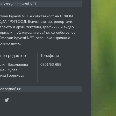
а Smolyan.bgvesti.NET
lyan.bgvesti.NET е собственост на ЕСКОМ
ИА ГРУП ООД. Всички статии, репортажи,
ервюта и други текстови, графични и видео
ериали, публикувани в сайта, са собственост
Smolyan.bgvesti.NET, освен ако изрично е
очено друго.
авен редактор
Телефони
лия Веселинова
0301/53-655
иан Кулев
ика Георгиева
оследвай ни