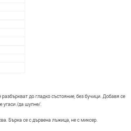
 разбъркват до гладко състояние, без бучици. Добавя се
е угаси /да шупне/.
ва. Бърка се с дървена лъжица, не с миксер.