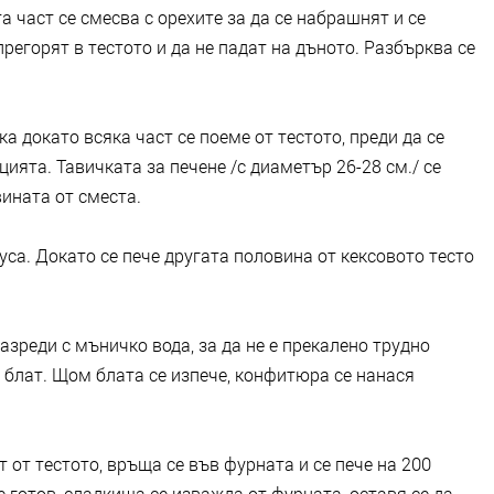
 част се смесва с орехите за да се набрашнят и се
прегорят в тестото и да не падат на дъното. Разбърква се
ка докато всяка част се поеме от тестото, преди да се
ията. Тавичката за печене /с диаметър 26-28 см./ се
вината от сместа.
уса. Докато се пече другата половина от кексовото тесто
азреди с мъничко вода, за да не е прекалено трудно
 блат. Щом блата се изпече, конфитюра се нанася
 от тестото, връща се във фурната и се пече на 200
готов, сладкиша се изважда от фурната, оставя се да