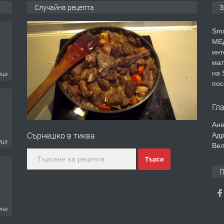
Случайна рецепта
З
Smo
МЕД
инт
мат
еца
на 
пос
Гл
Ане
Сърнешко в тиква
Адр
еца
Вел
Търси
П
ина