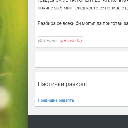
почине за 5 мин., след което се полива с
Разбира се всеки би могъл да приготви з
Източник:
gotvach.bg
Пастички разкош
Предишна рецепта