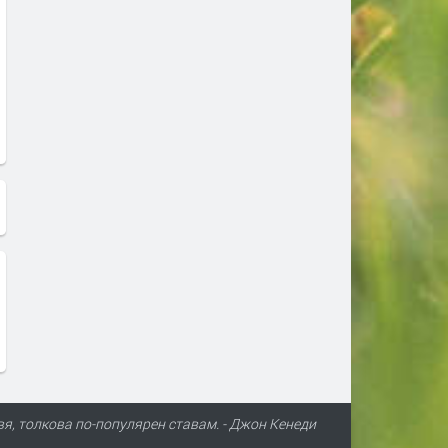
вя, толкова по-популярен ставам. - Джон Кенеди