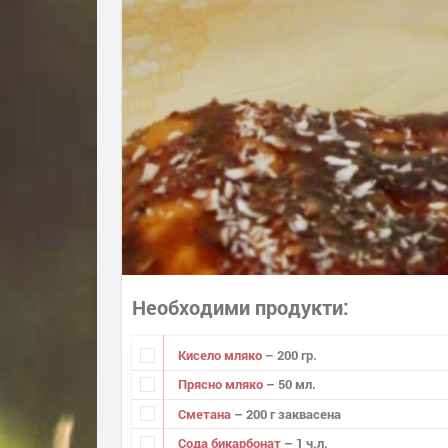
Необходими продукти
Кисело мляко
– 200 гр.
Прясно мляко
– 50 мл.
Сметана
– 200 г заквасена
Сода бикарбонат
– 1 ч.л.