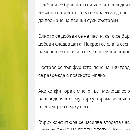
Прибавя се брашното на части, последната
изсипва в сместа. Това се прави за да не 
до поемане на всички сухи съставки.
Олиото се добавя се на части, като се бър
добави следващата. Накрая се слага есенц
намазва с масло и в нея се изсипва поло
Поставя се във фурната, пече на 180 град
се разрежда с прясното мляко.
Ако конфитюра е много гъст може да се р
разпределянето му върху първия изпечен
равномерно върху него.
Върху конфитюра се изсипва втората част
градуса САМО НА ГОРЕН РЕОТАН. Когато е 