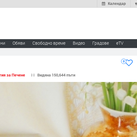
Календар
ини
Обяви
Свободно време
Видео
Градове
eTV
0
тия за Печене
Видяна 150,644 пъти