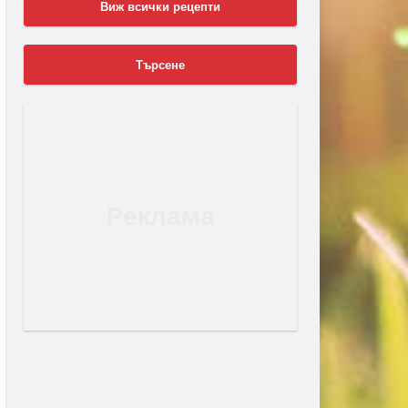
Виж всички рецепти
Търсене