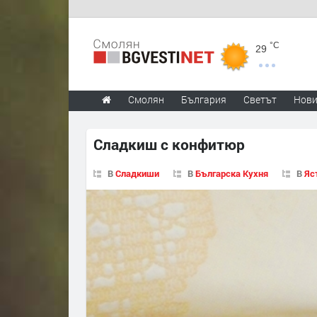
°C
29
Смолян
България
Светът
Нов
Сладкиш с конфитюр
В
Сладкиши
В
Българска Кухня
В
Яс