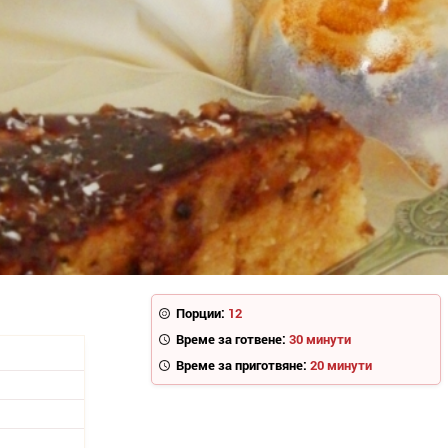
Порции:
12
Време за готвене:
30 минути
Време за приготвяне:
20 минути