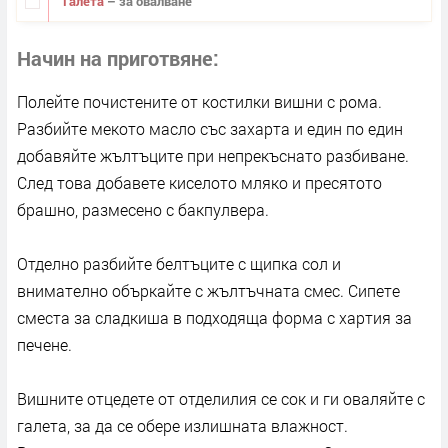
Галета
– за овалване
Начин на приготвяне
Полейте почистените от костилки вишни с рома.
Разбийте мекото масло със захарта и един по един
добавяйте жълтъците при непрекъснато разбиване.
След това добавете киселото мляко и пресятото
брашно, размесено с бакпулвера.
Отделно разбийте белтъците с щипка сол и
внимателно объркайте с жълтъчната смес. Сипете
сместа за сладкиша в подходяща форма с хартия за
печене.
Вишните отцедете от отделилия се сок и ги оваляйте с
галета, за да се обере излишната влажност.