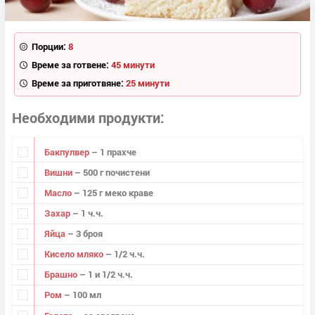
Порции:
8
Време за готвене:
45 минути
Време за приготвяне:
25 минути
Необходими продукти
Бакпулвер
– 1 прахче
Вишни
– 500 г почистени
Масло
– 125 г меко краве
Захар
– 1 ч.ч.
Яйца
– 3 броя
Кисело мляко
– 1/2 ч.ч.
Брашно
– 1 и 1/2 ч.ч.
Ром
– 100 мл