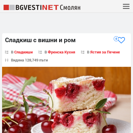
Сладкиш с вишни и ром
0
В
Сладкиши
В
Френска Кухня
В
Ястия за Печене
Видяна 128,749 пъти