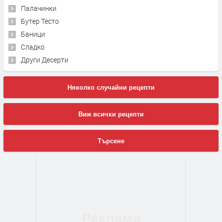
Палачинки
Бутер Тесто
Баници
Сладко
Други Десерти
Няколко случайни рецепти
Виж всички рецепти
Търсене