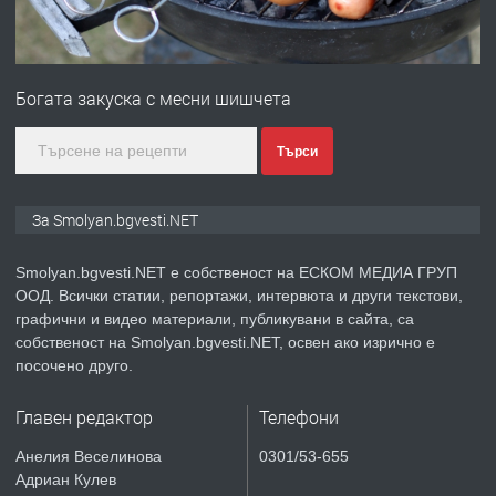
ПРЕДЛАГА
Имот в Северна Гърция, до Кавала
Богата закуска с месни шишчета
преди 2 години
Търси
ПРЕДЛАГА
Иглолистни Пелети клас А1
За Smolyan.bgvesti.NET
Smolyan.bgvesti.NET е собственост на ЕСКОМ МЕДИА ГРУП
ООД. Всички статии, репортажи, интервюта и други текстови,
преди 2 години
графични и видео материали, публикувани в сайта, са
собственост на Smolyan.bgvesti.NET, освен ако изрично е
ПРЕДЛАГА
КЪЩА В МАРОНЯ
посочено друго.
Главен редактор
Телефони
преди 2 години
Анелия Веселинова
0301/53-655
Адриан Кулев
ТЪРСИ