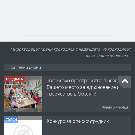
Миротворецът храни крокодила с надеждата, че крокодилът
ще го изяде последен. -
Последни обяви
ПРЕДЛАГА
Творческо пространство "Гнездото" -
Вашето място за вдъхновение и
творчество в Смолян!
преди 5 месеца
ТЪРСИ
Конкурс за офис-сътрудник