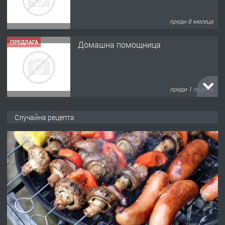
преди 8 месеца
ПРЕДЛАГА
Домашна помощница
преди 1 година
ПРЕДЛАГА
Къща в Марония, Гърция
Случайна рецепта
преди 2 години
ПРЕДЛАГА
УДЪЛЖАВАНЕ НА ЧОВЕШКИЯТ
ЖИВОТ И ПОДОБРЯВАНЕ НА
НЕГОВОТО КАЧЕСТВО
преди 2 години