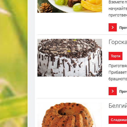
Вземете п
начукайте
приготвен
Про
Горска
Торти
Приготвян
Прибавет
брашното 
Про
Белгий
Сладкиш