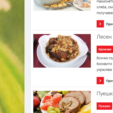
Накиснете
хляба, ск
получаван
Про
Лесен 
Кремове
Всички съ
бисквити 
украсява 
Про
Пуешк
Пуешко