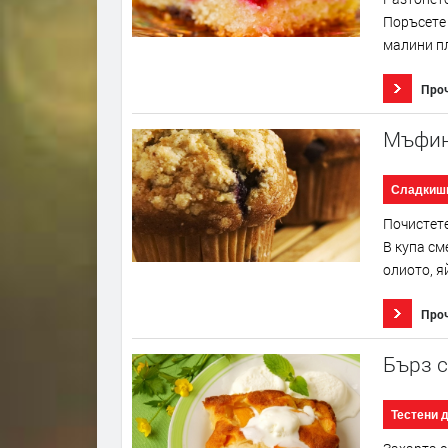
Поръсете 
малини пл
Про
Мъфин
Сладкиш
Почистете
В купа см
олиото, я
Про
Бърз с
Тестени 