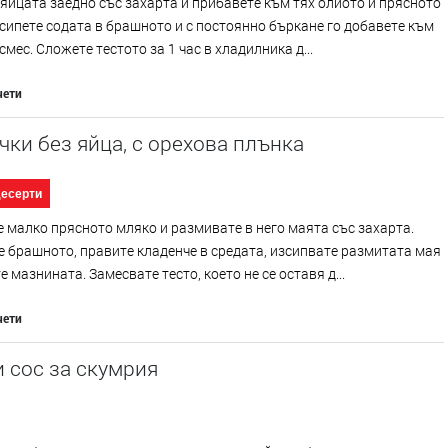
яйцата заедно със захарта и прибавете към тях олиото и прясното
сипете содата в брашното и с постоянно бъркане го добавете към
смес. Сложете тестото за 1 час в хладилника д...
чети
ки без яйца, с орехова плънка
десерти
 малко прясното мляко и размивате в него маята със захарта.
 брашното, правите кладенче в средата, изсипвате размитата мая
е мазнината. Замесвате тесто, което не се оставя д...
чети
 сос за скумрия