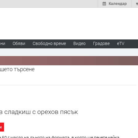
Календар
ини
Обяви
Свободно време
Видео
Градове
eTV
ашето търсене
в сладкиш с орехов пясък
и
 50 г масло на дъното на формата, в която ще печете кейка.