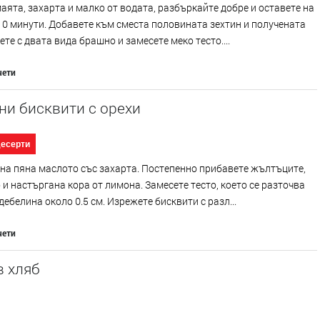
аята, захарта и малко от водата, разбъркайте добре и оставете на
10 минути. Добавете към сместа половината зехтин и получената
ете с двата вида брашно и замесете меко тесто....
чети
ни бисквити с орехи
десерти
на пяна маслото със захарта. Постепенно прибавете жълтъците,
и настъргана кора от лимона. Замесете тесто, което се разточва
 дебелина около 0.5 см. Изрежете бисквити с разл...
чети
в хляб