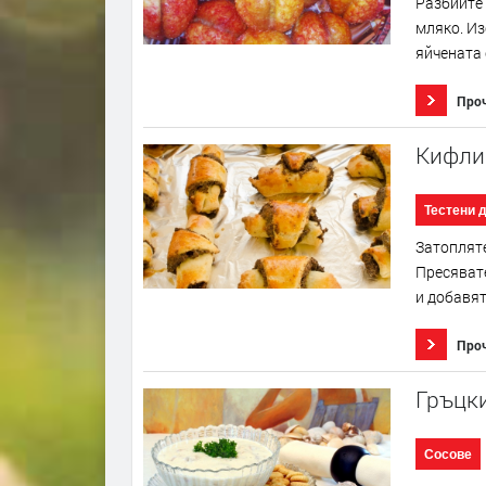
Разбийте 
мляко. Из
яйчената 
Про
Кифлич
Тестени 
Затопляте
Пресявате
и добавят
Про
Гръцки
Сосове