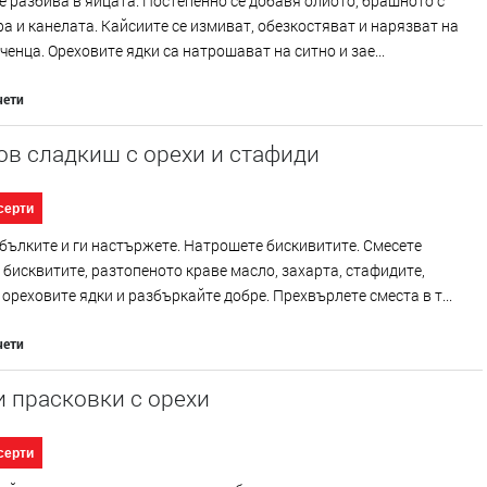
е разбива в яйцата. Постепенно се добавя олиото, брашното с
а и канелата. Кайсиите се измиват, обезкостяват и нарязват на
ченца. Ореховите ядки са натрошават на ситно и зае...
чети
ов сладкиш с орехи и стафиди
серти
бълките и ги настържете. Натрошете бискивитите. Смесете
 бисквитите, разтопеното краве масло, захарта, стафидите,
 ореховите ядки и разбъркайте добре. Прехвърлете сместа в т...
чети
 прасковки с орехи
серти