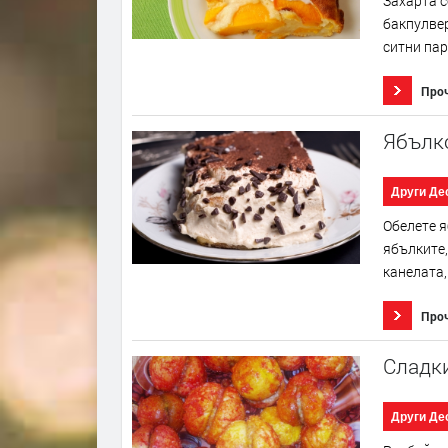
Захарта с
бакпулвер
ситни пар
Про
Ябълк
Други Де
Обелете я
ябълките,
канелата,
Про
Сладки
Други Де