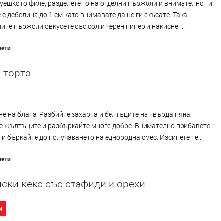
уешкото филе, разделете го на отделни пържоли и внимателно ги
 с дебелина до 1 см като внимавате да не ги скъсате. Така
ите пържоли овкусете със сол и черен пипер и накиснет...
чети
 торта
е на блата: Разбийте захарта и белтъците на твърда пяна.
е жълтъците и разбъркайте много добре. Внимателно прибавете
и бъркайте до получаването на еднородна смес. Изсипете те...
чети
ски кекс със стафиди и орехи
и