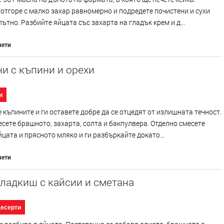
отгоре с малко захар равномерно и подредете почистени и сухи
ътно. Разбийте яйцата със захарта на гладък крем и д...
чети
и с къпини и орехи
и
 къпините и ги оставете добре да се отцедят от излишната течност.
есете брашното, захарта, солта и бакпулвера. Отделно смесете
йцата и прясното мляко и ги разбъркайте докато...
чети
ладкиш с кайсии и сметана
десерти