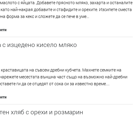
маслото с яйцата. Добавете прясното мляко, захарта и останалите
 като най-накрая добавите и стафидите и орехите. Изсипете сместа
на форма за кекс и сложете да се пече в уме...
чети
 с изцедено кисело мляко
краставицата на съвсем дребни кубчета. Махнете семките на
 нарежете месестата външна част също на възможно най-дребни
ставете ги да се отцедят от сока си за известно време....
чети
ен хляб с орехи и розмарин