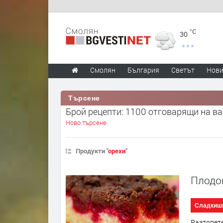
°C
30
Смолян
България
Светът
Нов
Търсене
Брой рецепти: 1100 отговарящи на в
Ново търсене
Продукти "
орехи
"
Плодо
Сладкиш
Разтопете