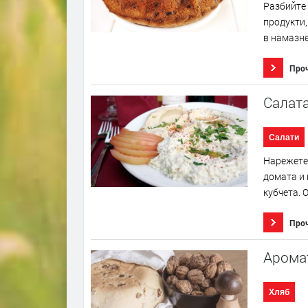
Разбийте 
продукти,
в намазне
Про
Салата
Салати
Нарежете 
домата и
кубчета. О
Про
Аромат
Хляб