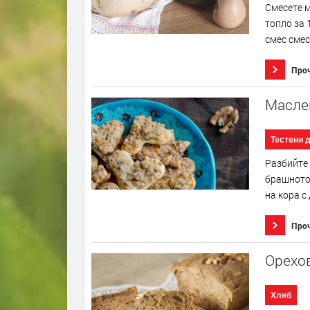
Смесете м
топло за 
смес смес
Про
Масле
Тестени 
Разбийте 
брашното 
на кора с
Про
Орехо
Хляб