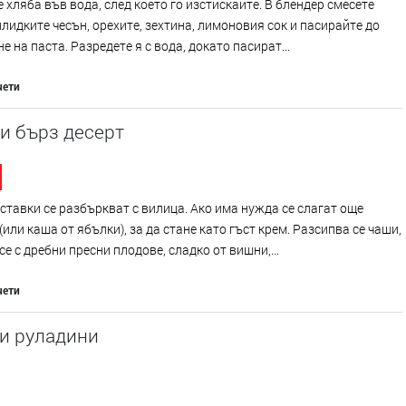
 хляба във вода, след което го изстискайте. В блендер смесете
илидките чесън, орехите, зехтина, лимоновия сок и пасирайте до
е на паста. Разредете я с вода, докато пасират...
чети
и бърз десерт
ставки се разбъркват с вилица. Ако има нужда се слагат още
(или каша от ябълки), за да стане като гъст крем. Разсипва се чаши,
се с дребни пресни плодове, сладко от вишни,...
чети
и руладини