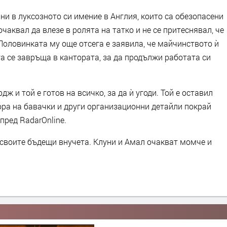
ни в луксозното си имение в Англия, които са обезопасени
очаквал да влезе в ролята на татко и не се притеснявал, че
Половинката му още отсега е заявила, че майчинството ѝ
га се завръща в кантората, за да продължи работата си
 и той е готов на всичко, за да ѝ угоди. Той е оставил
ора на бавачки и други организационни детайли покрай
пред RadarOnline.
своите бъдещи внучета. Клуни и Амал очакват момче и