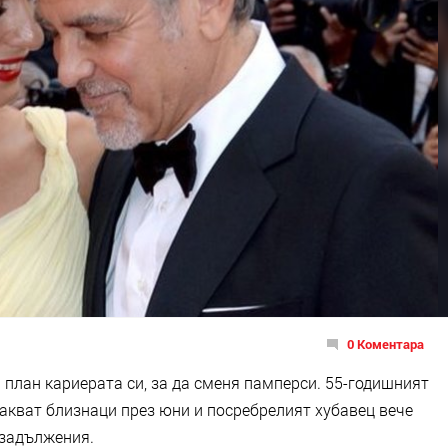
0 Коментара
 план кариерата си, за да сменя памперси. 55-годишният
акват близнаци през юни и посребрелият хубавец вече
 задължения.