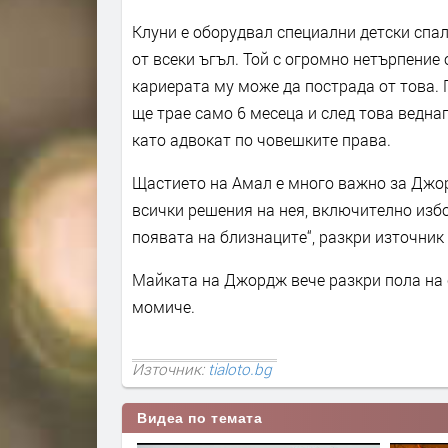
Клуни е оборудвал специални детски спал
от всеки ъгъл. Той с огромно нетърпение 
кариерата му може да пострада от това. 
ще трае само 6 месеца и след това ведна
като адвокат по човешките права.
Щастието на Амал е много важно за Джордж
всички решения на нея, включително изб
появата на близнаците“, разкри източник 
Майката на Джордж вече разкри пола на 
момиче.
Източник:
tialoto.bg
Видеа по темата