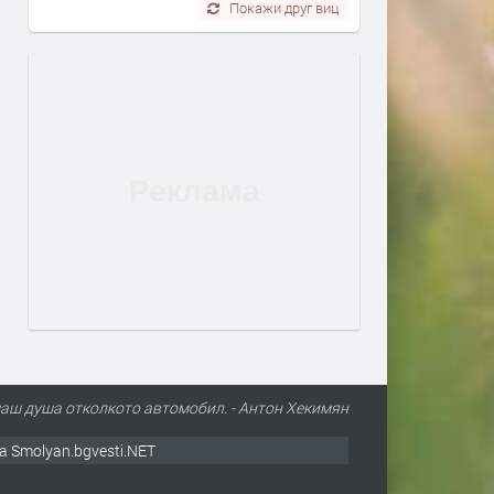
Покажи друг виц
маш душа отколкото автомобил. - Антон Хекимян
а Smolyan.bgvesti.NET