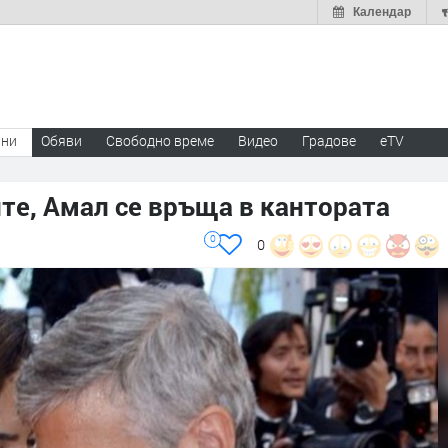
Календар
ини
Обяви
Свободно време
Видео
Градове
eTV
те, Амал се връща в кантората
0
0