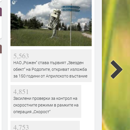
5,563
НАО „Рожен“ става първият „Звезден
обект“ на Родопите, откриват изложба
за 150 години от Априлското въстание
4,851
Засилени проверки за контрол на
Защо комарите хапят едни хора
Роботите в Древността и
скоростните режими в рамките на
повече от други? Отговорът не е
Средновековието
операция „Скорост“
в „сладката кръв“
преди 1 седмица
преди 6 дни
4,753