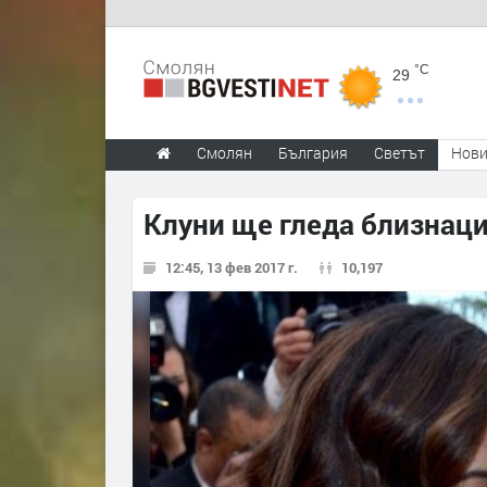
°C
29
Смолян
България
Светът
Нов
Клуни ще гледа близнаци
12:45, 13 фев 2017 г.
10,197