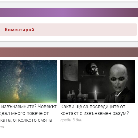
Коментирай
е са последиците от
Единственото пълно слънчево
 с извънземен разум?
затъмнение за 2026 г. ще мине
и през Европа и малко в
дни
България
преди 6 дни