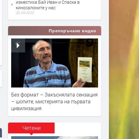
изместиха Бай Иван и Спаска в
киносалоните у нас
20.09.2022
Препоръчано видео
Без формат – Закъснялата сензация
– шопите, мистерията на първата
цивилизация
Четени