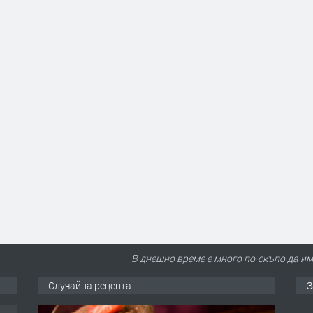
В днешно време е много по-скъпо да и
Случайна рецепта
З