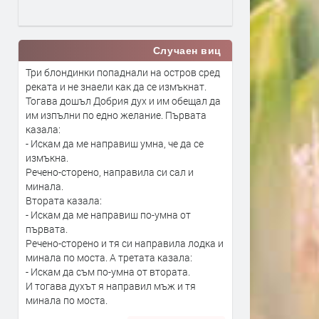
Случаен виц
Три блондинки попаднали на остров сред
реката и не знаели как да се измъкнат.
Тогава дошъл Добрия дух и им обещал да
им изпълни по едно желание. Първата
казала:
- Искам да ме направиш умна, че да се
измъкна.
Речено-сторено, направила си сал и
минала.
Втората казала:
- Искам да ме направиш по-умна от
първата.
Речено-сторено и тя си направила лодка и
минала по моста. А третата казала:
- Искам да съм по-умна от втората.
И тогава духът я направил мъж и тя
минала по моста.