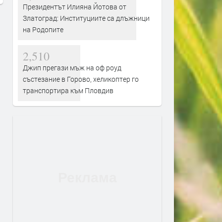
Президентът Илияна Йотова от
Златоград: Институциите са длъжници
на Родопите
2,510
Джип прегази мъж на оф роуд
състезание в Горово, хеликоптер го
транспортира към Пловдив