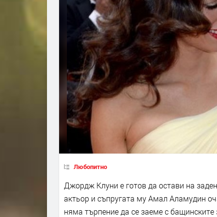
Любопитно
Джордж Клуни е готов да остави на заден
актьор и съпругата му Амал Аламудин оч
няма търпение да се заеме с бащинските