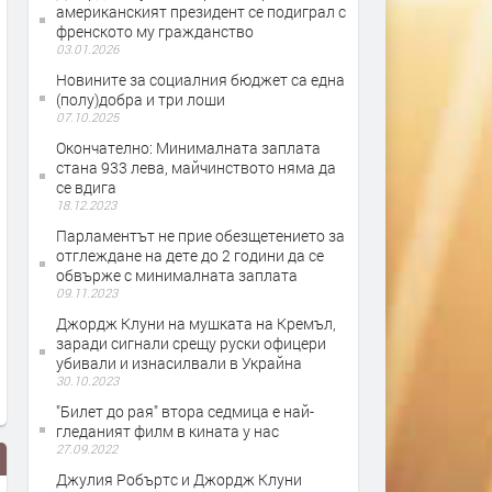
американският президент се подиграл с
френското му гражданство
03.01.2026
Новините за социалния бюджет са една
(полу)добра и три лоши
07.10.2025
Окончателно: Минималната заплата
стана 933 лева, майчинството няма да
се вдига
18.12.2023
Парламентът не прие обезщетението за
отглеждане на дете до 2 години да се
обвърже с минималната заплата
09.11.2023
Джордж Клуни на мушката на Кремъл,
заради сигнали срещу руски офицери
убивали и изнасилвали в Украйна
30.10.2023
"Билет до рая" втора седмица е най-
гледаният филм в кината у нас
27.09.2022
Джулия Робъртс и Джордж Клуни