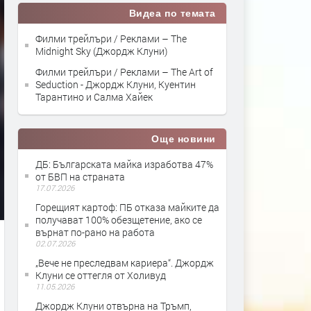
Видеа по темата
Филми трейлъри / Реклами – The
Midnight Sky (Джордж Клуни)
Филми трейлъри / Реклами – The Art of
Seduction - Джордж Клуни, Куентин
Тарантино и Салма Хайек
Още новини
ДБ: Българската майка изработва 47%
от БВП на страната
17.07.2026
Горещият картоф: ПБ отказа майките да
получават 100% обезщетение, ако се
върнат по-рано на работа
02.07.2026
„Вече не преследвам кариера“. Джордж
Клуни се оттегля от Холивуд
11.05.2026
Джордж Клуни отвърна на Тръмп,