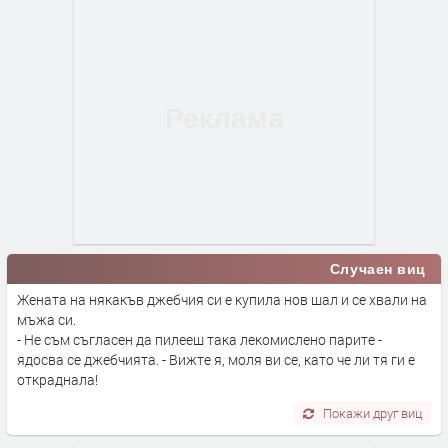
Случаен виц
Жената на някакъв джебчия си е купила нов шал и се хвали на
мъжа си.
- Не съм съгласен да пилееш така лекомислено парите -
ядосва се джебчията. - Вижте я, моля ви се, като че ли тя ги е
откраднала!
Покажи друг виц