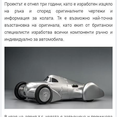
Проектът е отнел три години, като е изработен изцяло
на ръка и според оригиналните чертежи и
информация за колата. Тя е възможно най-точна
възстановка на оригинала, като екип от британски
специалисти изработва всички компоненти ръчно и
индивидуално за автомобила.
В края на април т.г. колата е завършена и преминава