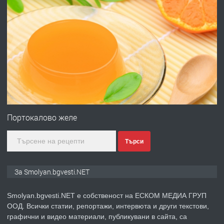
преди 2 години
ПРЕДЛАГА
Имот в Северна Гърция, до Кавала
преди 2 години
ПРЕДЛАГА
Иглолистни Пелети клас А1
Портокалово желе
Търси
преди 2 години
ПРЕДЛАГА
КЪЩА В МАРОНЯ
За Smolyan.bgvesti.NET
Smolyan.bgvesti.NET е собственост на ЕСКОМ МЕДИА ГРУП
ООД. Всички статии, репортажи, интервюта и други текстови,
преди 2 години
графични и видео материали, публикувани в сайта, са