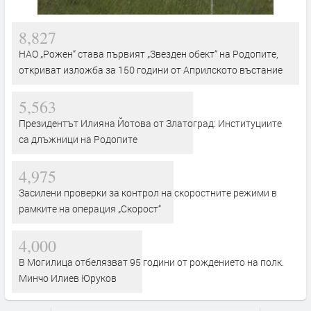
8,827
НАО „Рожен“ става първият „Звезден обект“ на Родопите,
откриват изложба за 150 години от Априлското въстание
5,563
Президентът Илияна Йотова от Златоград: Институциите
са длъжници на Родопите
4,975
Засилени проверки за контрол на скоростните режими в
рамките на операция „Скорост“
4,000
В Могилица отбелязват 95 години от рождението на полк.
Минчо Илиев Юруков