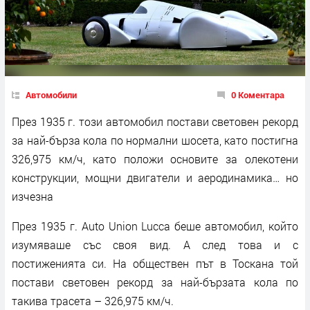
Автомобили
0 Коментара
През 1935 г. този автомобил постави световен рекорд
за най-бърза кола по нормални шосета, като постигна
326,975 км/ч, като положи основите за олекотени
конструкции, мощни двигатели и аеродинамика… но
изчезна
През 1935 г. Auto Union Lucca беше автомобил, който
изумяваше със своя вид. А след това и с
постиженията си. На обществен път в Тоскана той
постави световен рекорд за най-бързата кола по
такива трасета – 326,975 км/ч.