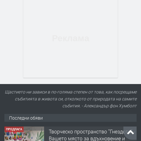
Щастието ни зависи в по-голяма степен от това, как посрещаме
събитията в живота си, отколкото от природата на самите
събития. - Александър фон Хумболт
Последни обяви
ТЪРСИ
Конкурс за офис-сътрудник