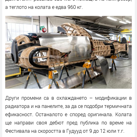
а теглото на колата е едва 960 кг.
Други промени са в охлаждането – модификации в
радиатора и на панелите, за да се подобри термичната
ефикасност. Останалото е според оригинала. Колата
ще направи своя дебют пред публика по време на
Фестивала на скоростта в Гудууд от 9 до 12 юли т.г.