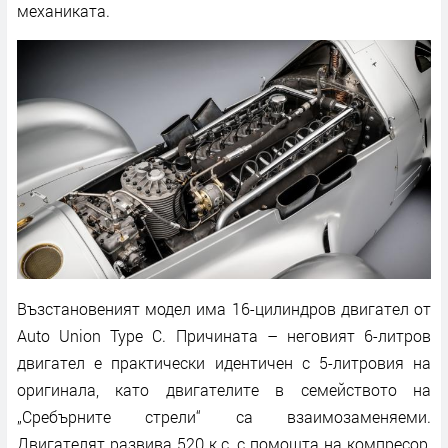
механиката.
Възстановеният модел има 16-цилиндров двигател от
Auto Union Type C. Причината – неговият 6-литров
двигател е практически идентичен с 5-литровия на
оригинала, като двигателите в семейството на
„Сребърните стрели“ са взаимозаменяеми.
Двигателят развива 520 к.с. с помощта на компресор,