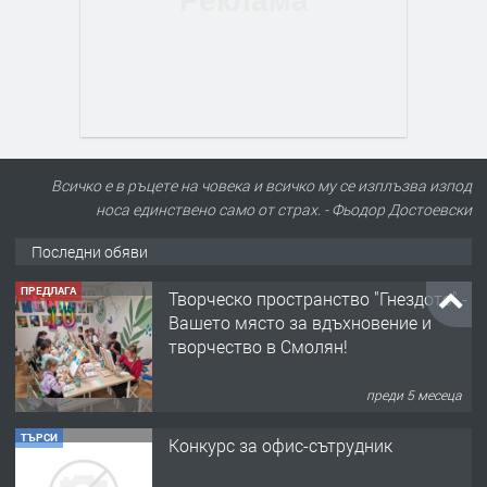
Всичко е в ръцете на човека и всичко му се изплъзва изпод
носа единствено само от страх. - Фьодор Достоевски
Последни обяви
ПРЕДЛАГА
Творческо пространство "Гнездото" -
Вашето място за вдъхновение и
творчество в Смолян!
преди 5 месеца
ТЪРСИ
Конкурс за офис-сътрудник