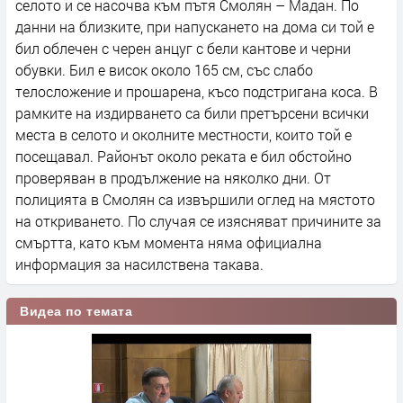
селото и се насочва към пътя Смолян – Мадан. По
данни на близките, при напускането на дома си той е
бил облечен с черен анцуг с бели кантове и черни
обувки. Бил е висок около 165 см, със слабо
телосложение и прошарена, късо подстригана коса. В
рамките на издирването са били претърсени всички
места в селото и околните местности, които той е
посещавал. Районът около реката е бил обстойно
проверяван в продължение на няколко дни. От
полицията в Смолян са извършили оглед на мястото
на откриването. По случая се изясняват причините за
смъртта, като към момента няма официална
информация за насилствена такава.
Видеа по темата