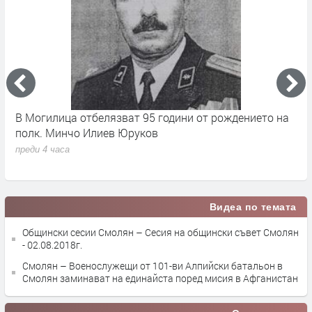
17
В Могилица отбелязват 95 години от рождението на
Б
полк. Минчо Илиев Юруков
Ч
преди 4 часа
п
Видеа по темата
Общински сесии Смолян – Сесия на общински съвет Смолян
- 02.08.2018г.
Смолян – Военослужещи от 101-ви Алпийски батальон в
Смолян заминават на единайста поред мисия в Афганистан