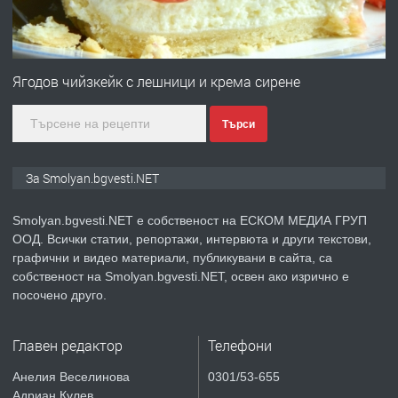
преди 2 години
ПРЕДЛАГА
Имот в Северна Гърция, до Кавала
Ягодов чийзкейк с лешници и крема сирене
Търси
преди 2 години
ПРЕДЛАГА
Иглолистни Пелети клас А1
За Smolyan.bgvesti.NET
Smolyan.bgvesti.NET е собственост на ЕСКОМ МЕДИА ГРУП
ООД. Всички статии, репортажи, интервюта и други текстови,
преди 2 години
графични и видео материали, публикувани в сайта, са
собственост на Smolyan.bgvesti.NET, освен ако изрично е
ПРЕДЛАГА
КЪЩА В МАРОНЯ
посочено друго.
Главен редактор
Телефони
преди 2 години
Анелия Веселинова
0301/53-655
Адриан Кулев