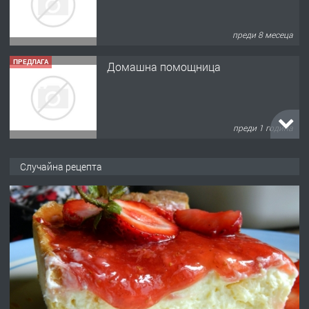
преди 8 месеца
ПРЕДЛАГА
Домашна помощница
преди 1 година
ПРЕДЛАГА
Къща в Марония, Гърция
Случайна рецепта
преди 2 години
ПРЕДЛАГА
УДЪЛЖАВАНЕ НА ЧОВЕШКИЯТ
ЖИВОТ И ПОДОБРЯВАНЕ НА
НЕГОВОТО КАЧЕСТВО