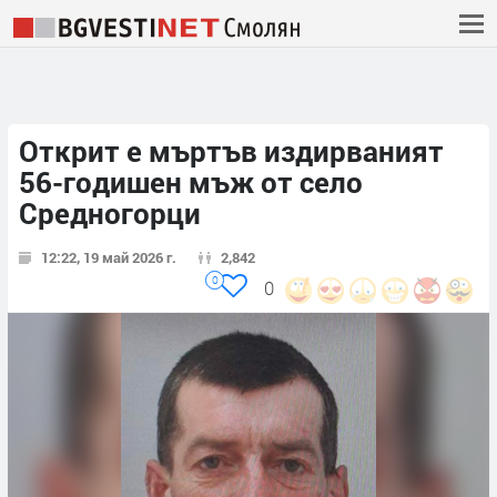
Открит е мъртъв издирваният
56-годишен мъж от село
Средногорци
12:22, 19 май 2026 г.
2,842
0
0