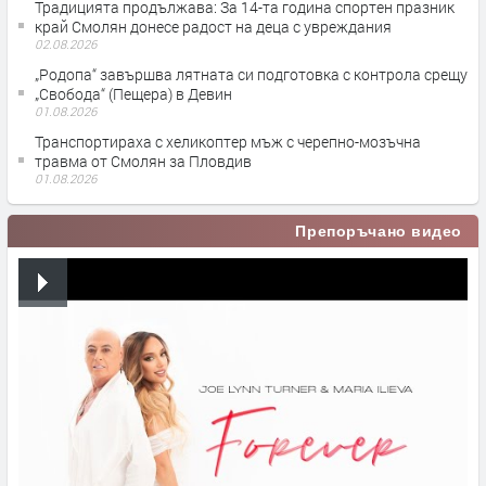
Традицията продължава: За 14-та година спортен празник
край Смолян донесе радост на деца с увреждания
02.08.2026
„Родопа“ завършва лятната си подготовка с контрола срещу
„Свобода“ (Пещера) в Девин
01.08.2026
Транспортираха с хеликоптер мъж с черепно-мозъчна
травма от Смолян за Пловдив
01.08.2026
Препоръчано видео