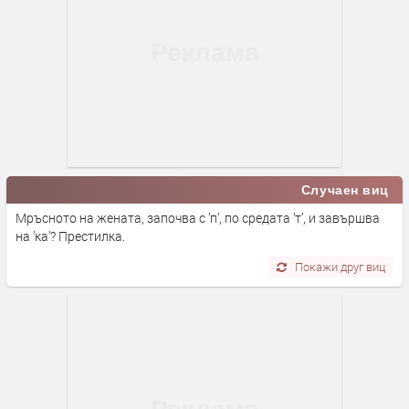
Случаен виц
Мръсното на жената, започва с ’п’, по средата ’т’, и завършва
на ’ка’? Престилка.
Покажи друг виц