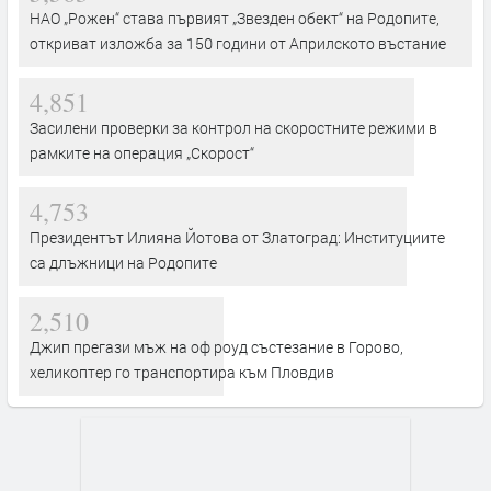
НАО „Рожен“ става първият „Звезден обект“ на Родопите,
откриват изложба за 150 години от Априлското въстание
4,851
Засилени проверки за контрол на скоростните режими в
рамките на операция „Скорост“
4,753
Президентът Илияна Йотова от Златоград: Институциите
са длъжници на Родопите
2,510
Джип прегази мъж на оф роуд състезание в Горово,
хеликоптер го транспортира към Пловдив