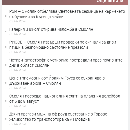
Още новини
РЗИ – Смолян отбелязва Световната седмица на кърменето
с обучения за бъдещи майки
03.08.2026
Галерия „Никол“ открива изложба в Смолян
03.08.2026
РИОСВ – Смолян извърши проверки по сигнали за диви
птици в безпомощно състояние през юли
03.08.2026
Четири катастрофи с четирима пострадали през почивните
дни в област Смолян
03.08.2026
Ценен писмовник от Йоаким Груев се съхранява в
Държавен архив – Смолян
03.08.2026
Смолян посреща националния елит на плажния волейбол
от 5 до 9 август
03.08.2026
Джип прегази мъж на оф роуд състезание в Горово,
хеликоптер го транспортира към Пловдив
02.08.2026