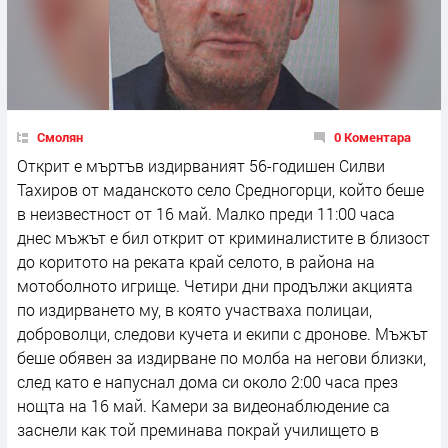
Смолян
0 Коментара
Открит е мъртъв издирваният 56-годишен Силви
Тахиров от маданското село Средногорци, който беше
в неизвестност от 16 май. Малко преди 11:00 часа
днес мъжът е бил открит от криминалистите в близост
до коритото на реката край селото, в района на
мотоболното игрище. Четири дни продължи акцията
по издирването му, в която участваха полицаи,
доброволци, следови кучета и екипи с дронове. Мъжът
беше обявен за издирване по молба на негови близки,
след като е напуснал дома си около 2:00 часа през
нощта на 16 май. Камери за видеонаблюдение са
заснели как той преминава покрай училището в