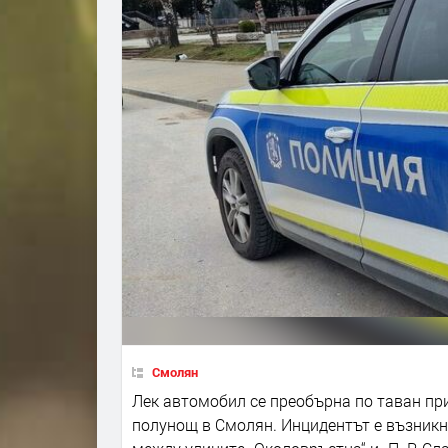
Смолян
Лек автомобил се преобърна по таван пр
полунощ в Смолян. Инцидентът е възникна