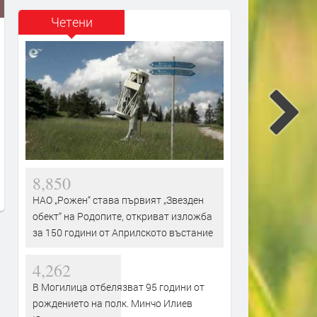
Четени
Община Баните събира стари
Стотици се стекоха за
снимки в инициативата
откриването на Празника
„Спомен от община Баните“
Девин, веселието продъл
8,850
преди 8 часа
преди 8 часа
НАО „Рожен“ става първият „Звезден
обект“ на Родопите, откриват изложба
за 150 години от Априлското въстание
4,262
В Могилица отбелязват 95 години от
рождението на полк. Минчо Илиев