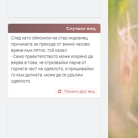
Случаен виц
След като обяснили на стар индианец
причината за прехода от зимно часово
време към лятно, той казал:
- Само правителството може искрено да
вярва в това, че отрязвайки парче от
горната част на одеялото, и пришивайки
го към долната, може да се удължи
одеялото.
Покажи друг виц