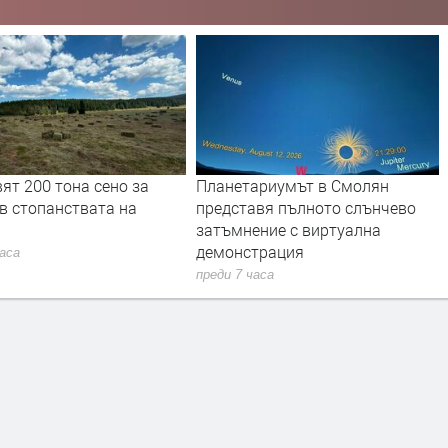
ят 200 тона сено за
Планетариумът в Смолян
в стопанствата на
представя пълното слънчево
затъмнение с виртуална
демонстрация
часа
преди 7 часа