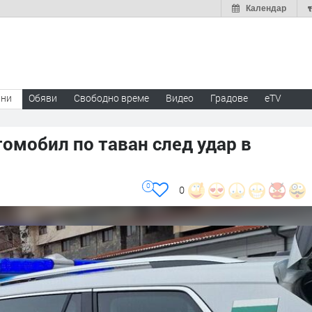
Календар
ини
Обяви
Свободно време
Видео
Градове
eTV
омобил по таван след удар в
0
0