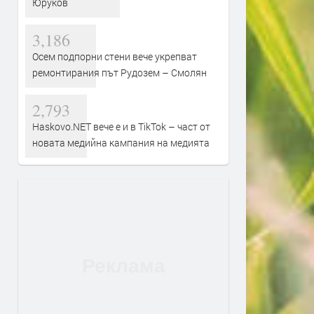
Юруков
3,186
Осем подпорни стени вече укрепват
ремонтирания път Рудозем – Смолян
2,793
Haskovo.NET вече е и в TikTok – част от
новата медийна кампания на медията