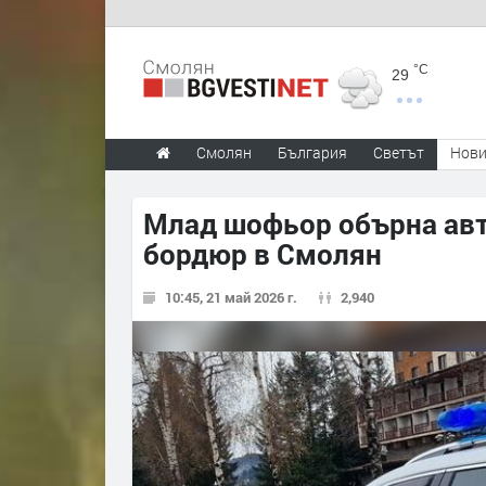
°C
29
Смолян
България
Светът
Нов
Млад шофьор обърна авт
бордюр в Смолян
10:45, 21 май 2026 г.
2,940