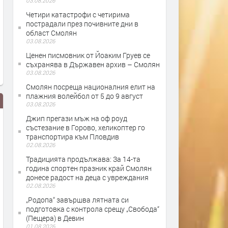
03.08.2026
Четири катастрофи с четирима
пострадали през почивните дни в
област Смолян
03.08.2026
Ценен писмовник от Йоаким Груев се
съхранява в Държавен архив – Смолян
03.08.2026
Смолян посреща националния елит на
плажния волейбол от 5 до 9 август
03.08.2026
Джип прегази мъж на оф роуд
състезание в Горово, хеликоптер го
транспортира към Пловдив
02.08.2026
Традицията продължава: За 14-та
година спортен празник край Смолян
донесе радост на деца с увреждания
02.08.2026
Сесия на общински съвет
Военослужещи от 101-ви
„Родопа“ завършва лятната си
Смолян - 02.08.2018г.
Алпийски батальон в См
подготовка с контрола срещу „Свобода“
заминават на единайста 
(Пещера) в Девин
мисия в Афганистан
01.08.2026