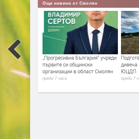
Още новини от Смолян
 Широка лъка е
„Прогресивна България“ учреди
Подготв
итено дърво
първите си общински
дивеча 
организации в област Смолян
ЮЦДП
преди 7 часа
преди 7 