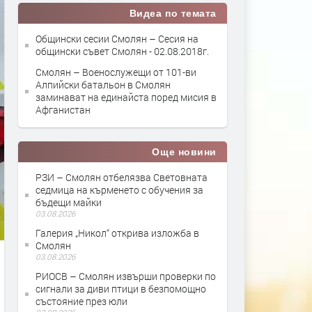
Видеа по темата
Общински сесии Смолян – Сесия на
общински съвет Смолян - 02.08.2018г.
Смолян – Военослужещи от 101-ви
Алпийски батальон в Смолян
заминават на единайста поред мисия в
Афганистан
Още новини
РЗИ – Смолян отбелязва Световната
седмица на кърменето с обучения за
бъдещи майки
03.08.2026
Галерия „Никол“ открива изложба в
Смолян
03.08.2026
РИОСВ – Смолян извърши проверки по
сигнали за диви птици в безпомощно
състояние през юли