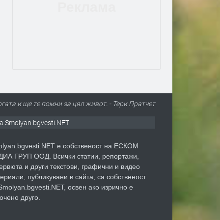
ргата и ще те помни за цял живот. - Тери Пратчет
а Smolyan.bgvesti.NET
lyan.bgvesti.NET е собственост на ЕСКОМ
ИА ГРУП ООД. Всички статии, репортажи,
ервюта и други текстови, графични и видео
ериали, публикувани в сайта, са собственост
Smolyan.bgvesti.NET, освен ако изрично е
очено друго.