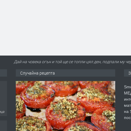
Дай на човека огън и той ще се топли цял ден, подпали му че
Случайна рецепта
З
Smo
МЕД
инт
мат
на 
еца
пос