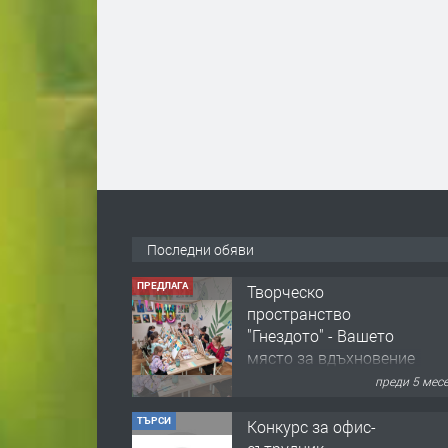
Последни обяви
ПРЕДЛАГА
Творческо
пространство
"Гнездото" - Вашето
място за вдъхновение
и творчество в
преди 5 мес
Смолян!
ТЪРСИ
Конкурс за офис-