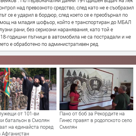
лавейков“. По първоначални данни 19-годишен водач на лек
онтрол над превозното средство, след като не е съобразил
ът се е ударил в бордюр, след което се е преобърнал по
омощ на младия шофьор, който е транспортиран до МБАЛ
лузни рани, без сериозни наранявания, като той е
18-годишни пътници в автомобила не са пострадали и не
ето е обработено по административен ред.
лужещи от 101-ви
Пано от боб за Рекордите на
ки батальон в Смолян
Гинес правят в родопското село
ват на единайста поред
Смилян
в Афганистан