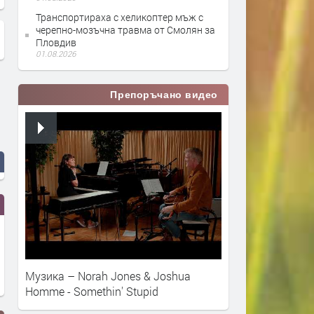
Транспортираха с хеликоптер мъж с
черепно-мозъчна травма от Смолян за
Пловдив
01.08.2026
Препоръчано видео
Музика – Norah Jones & Joshua
Homme - Somethin' Stupid