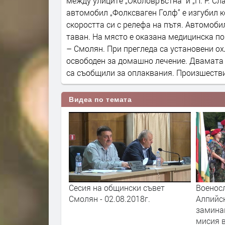
между улиците „Околовръстна“ и „П. Р. С
автомобил „Фолксваген Голф“ е изгубил к
скоростта си с релефа на пътя. Автомобил
таван. На място е оказана медицинска п
– Смолян. При прегледа са установени ох
освободен за домашно лечение. Двамата 
са съобщили за оплаквания. Произшестви
Видеа по темата
 Рекордите на
Сесия на общински съвет
Военос
 родопското село
Смолян - 02.08.2018г.
Алпийс
замина
мисия 