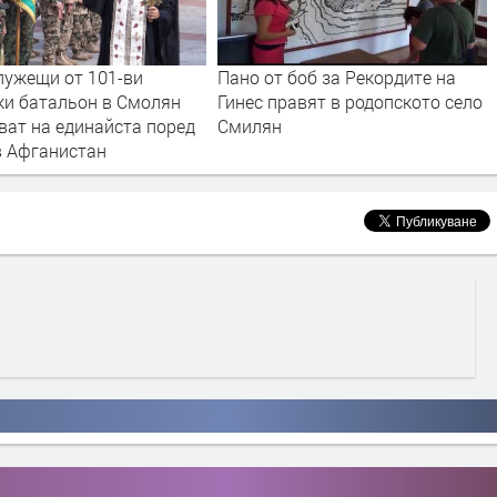
лужещи от 101-ви
Пано от боб за Рекордите на
ки батальон в Смолян
Гинес правят в родопското село
ват на единайста поред
Смилян
в Афганистан