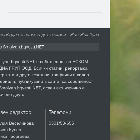
свободен, а навсякъде е в окови. - Жан-Жак Русо
а Smolyan.bgvesti.NET
lyan.bgvesti.NET е собственост на ЕСКОМ
ИА ГРУП ООД. Всички статии, репортажи,
ервюта и други текстови, графични и видео
ериали, публикувани в сайта, са собственост
Smolyan.bgvesti.NET, освен ако изрично е
очено друго.
авен редактор
Телефони
лия Веселинова
0301/53-655
иан Кулев
ика Георгиева