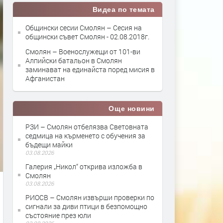
Видеа по темата
Общински сесии Смолян – Сесия на
общински съвет Смолян - 02.08.2018г.
Смолян – Военослужещи от 101-ви
Алпийски батальон в Смолян
заминават на единайста поред мисия в
Афганистан
Още новини
РЗИ – Смолян отбелязва Световната
седмица на кърменето с обучения за
бъдещи майки
03.08.2026
Галерия „Никол“ открива изложба в
Смолян
03.08.2026
РИОСВ – Смолян извърши проверки по
сигнали за диви птици в безпомощно
състояние през юли