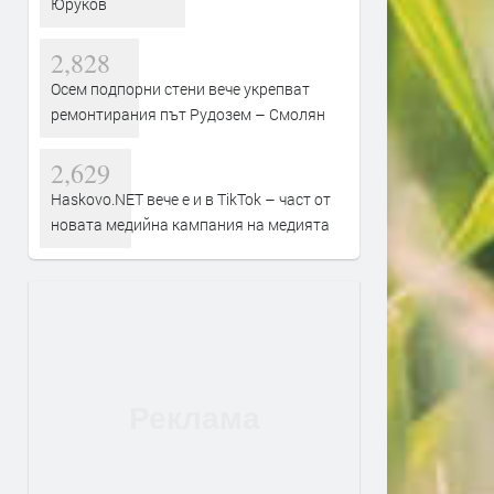
Юруков
2,828
Осем подпорни стени вече укрепват
ремонтирания път Рудозем – Смолян
2,629
Haskovo.NET вече е и в TikTok – част от
новата медийна кампания на медията