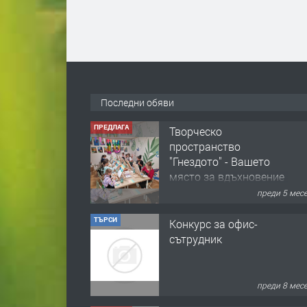
ПРЕДЛАГА
Творческо
пространство
"Гнездото" - Вашето
място за вдъхновение
Последни обяви
и творчество в
преди 5 мес
Смолян!
ТЪРСИ
Конкурс за офис-
сътрудник
преди 8 мес
ПРЕДЛАГА
Домашна помощница
преди 1 год