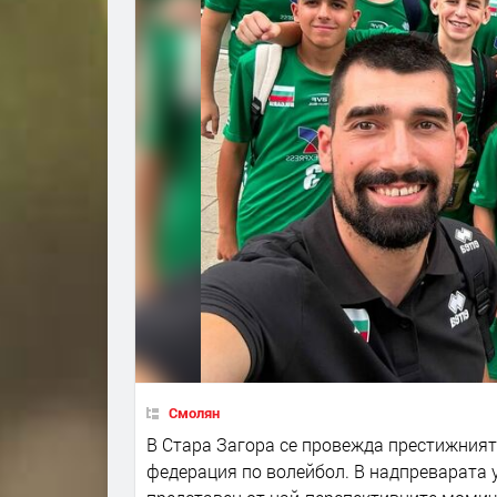
Смолян
В Стара Загора се провежда престижният 
федерация по волейбол. В надпреварата у