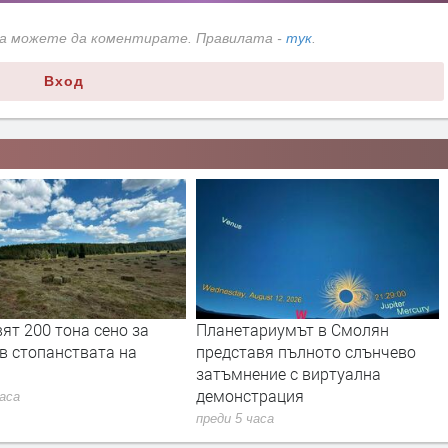
да можете да коментирате. Правилата -
тук
.
Вход
тариумът в Смолян
Община Баните събира стари
авя пълното слънчево
снимки в инициативата
ение с виртуална
„Спомен от община Баните“
страция
преди 6 часа
часа