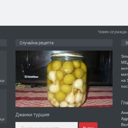
Човек се ражда 
Случайна рецепта
З
еца
Smo
МЕД
инт
мат
на 
еца
пос
Гл
Ане
Джанки туршия
Адр
ина
Вел