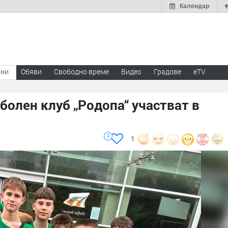
Календар
ини
Обяви
Свободно време
Видео
Градове
eTV
олен клуб „Родопа“ участват в
0
1