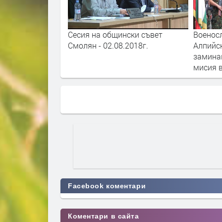
 Рекордите на
Сесия на общински съвет
Военос
 родопското село
Смолян - 02.08.2018г.
Алпийс
замина
мисия 
Facebook коментари
Коментари в сайта