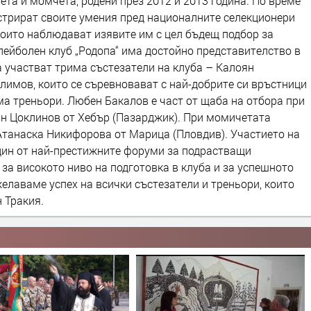
та и момчета, родени през 2012 и 2013 година. По време
стрират своите умения пред националните селекционери
които наблюдават изявите им с цел бъдещ подбор за
лейболен клуб „Родопа“ има достойно представителство в
а участват трима състезатели на клуба – Калоян
имов, които се съревновават с най-добрите си връстници
ама треньори. Любен Бакалов е част от щаба на отбора при
ан Цоклинов от Хебър (Пазарджик). При момичетата
танаска Никифорова от Марица (Пловдив). Участието на
един от най-престижните форуми за подрастващи
за високото ниво на подготовка в клуба и за успешното
елаваме успех на всички състезатели и треньори, които
 Тракия.