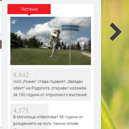
Четени
8,842
НАО „Рожен“ става първият „Звезден
обект“ на Родопите, откриват изложба
за 150 години от Априлското въстание
Стотици се стекоха за
Вековен орех в Широка л
откриването на Празника на
обявен за защитено дър
Девин, веселието продължава
4,171
преди 6 часа
преди 6 часа
В Могилица отбелязват 95 години от
рождението на полк. Минчо Илиев