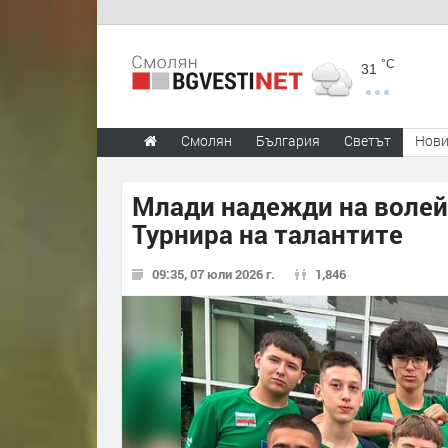
°C
31
Смолян
България
Светът
Нов
Млади надежди на волейб
Турнира на талантите
09:35, 07 юли 2026 г.
1,846