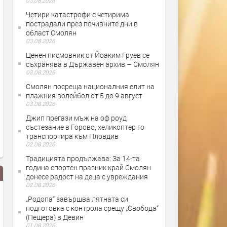
03.08.2026
Четири катастрофи с четирима
пострадали през почивните дни в
област Смолян
03.08.2026
Ценен писмовник от Йоаким Груев се
съхранява в Държавен архив – Смолян
03.08.2026
Смолян посреща националния елит на
плажния волейбол от 5 до 9 август
03.08.2026
Джип прегази мъж на оф роуд
състезание в Горово, хеликоптер го
транспортира към Пловдив
02.08.2026
Традицията продължава: За 14-та
година спортен празник край Смолян
донесе радост на деца с увреждания
02.08.2026
„Родопа“ завършва лятната си
подготовка с контрола срещу „Свобода“
(Пещера) в Девин
01.08.2026