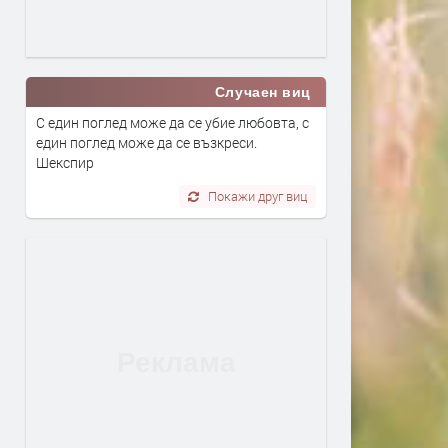
Случаен виц
С един поглед може да се убие любовта, с
един поглед може да се възкреси.
Шекспир
Покажи друг виц