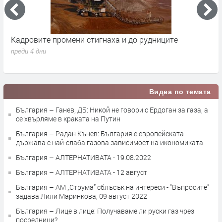
Кадровите промени стигнаха и до рудниците
П
1
преди 4 дни
п
Видеа по темата
България – Ганев, ДБ: Никой не говори с Ердоган за газа, а
се хвърляме в краката на Путин
България – Радан Кънев: България е европейската
държава с най-слаба газова зависимост на икономиката
България – АЛТЕРНАТИВАТА - 19.08.2022
България – АЛТЕРНАТИВАТА - 12 август
България – АМ „Струма” сблъсък на интереси - "Въпросите"
задава Лили Маринкова, 09 август 2022
България – Лице в лице: Получаваме ли руски газ чрез
посредници?