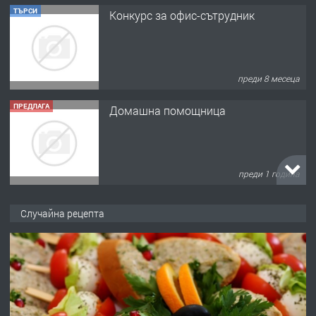
ТЪРСИ
Конкурс за офис-сътрудник
преди 8 месеца
ПРЕДЛАГА
Домашна помощница
преди 1 година
ПРЕДЛАГА
Къща в Марония, Гърция
Случайна рецепта
преди 2 години
ПРЕДЛАГА
УДЪЛЖАВАНЕ НА ЧОВЕШКИЯТ