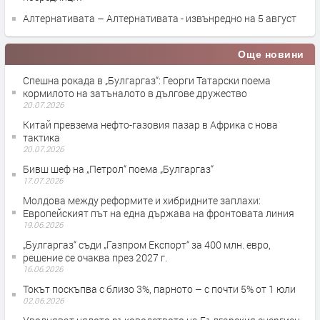
Алтернативата – Алтернативата - извънредно на 5 август
Още новини
Спешна рокада в „Булгаргаз“: Георги Татарски поема
кормилото на затъналото в дългове дружество
20.07.2026
Китай превзема нефто-газовия пазар в Африка с нова
тактика
20.07.2026
Бивш шеф на „Петрол“ поема „Булгаргаз“
17.07.2026
Молдова между реформите и хибридните заплахи:
Европейският път на една държава на фронтовата линия
19.06.2026
„Булгаргаз“ съди „Газпром Експорт“ за 400 млн. евро,
решение се очаква през 2027 г.
16.06.2026
Токът поскъпва с близо 3%, парното – с почти 5% от 1 юли
02.06.2026