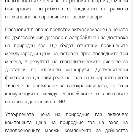
благоприятните цени за вътрешния пазар и до м.юни
българският потребител е предпазен от рязкото
поскъпване на европейските газови пазари.
През юли т.г. обаче предстои актуализиране на цената
по дългосрочния договор с Азербайджан за доставка
на природен газ. Ще бъдат отчетени повишените
международни цени на петрола през последните три
месеца, в резултат на геополитическите рискове за
доставки по ключови маршрути. Допълнителни
фактори за ценовия ръст на газа са и нарастващото
търсене за запълване на газохранилищата, както и
конкуренцията между европейските и азиатските
пазари за доставки на LNG.
Утвърдената цена на природния газ включва:
компонента цена на природния газ на вход на
газопреносните мрежи, компонента за дейността