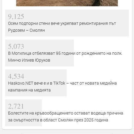
9,125
Осем подпорни стени вече укрепват ремонтирания път
Рудозем – Смолян
5,073
В Могилица отбелязват 95 години от рождението на полк.
Минчо Илиев Юруков
4,534
Haskovo.NET вече е и в TikTok – част от новата медийна
кампания на медията
2,721
Болестите на кръвообращението остават водеща причина
за смъртността в област Смолян през 2025 година