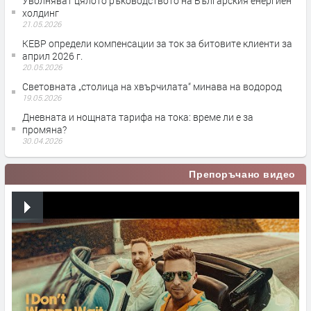
Уволняват цялото ръководството на Българския енергиен
холдинг
21.05.2026
КЕВР определи компенсации за ток за битовите клиенти за
април 2026 г.
20.05.2026
Световната „столица на хвърчилата“ минава на водород
19.05.2026
Дневната и нощната тарифа на тока: време ли е за
промяна?
30.04.2026
Препоръчано видео