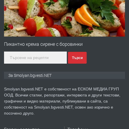
ЖИВОТ И ПОДОБРЯВАНЕ НА
НЕГОВОТО КАЧЕСТВО
преди 2 години
ПРЕДЛАГА
Имот в Северна Гърция, до Кавала
Пикантно крема сирене с боровинки
Търси
преди 2 години
ПРЕДЛАГА
Иглолистни Пелети клас А1
За Smolyan.bgvesti.NET
Smolyan.bgvesti.NET е собственост на ЕСКОМ МЕДИА ГРУП
ООД. Всички статии, репортажи, интервюта и други текстови,
преди 2 години
графични и видео материали, публикувани в сайта, са
собственост на Smolyan.bgvesti.NET, освен ако изрично е
ПРЕДЛАГА
КЪЩА В МАРОНЯ
посочено друго.