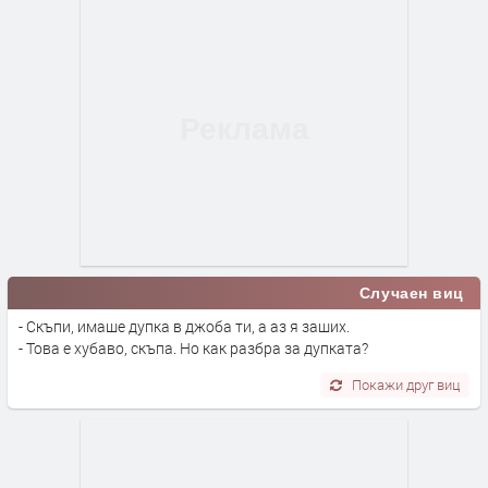
Случаен виц
- Скъпи, имаше дупка в джоба ти, а аз я заших.
- Това е хубаво, скъпа. Но как разбра за дупката?
Покажи друг виц