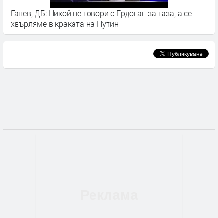
Ганев, ДБ: Никой не говори с Ердоган за газа, а се
Р
хвърляме в краката на Путин
н