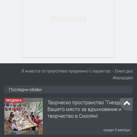
В живота се преуспява предимно с характер. - Емил дьо
Жирарден
Последни обяви
ПРЕДЛАГА
Творческо пространство "Гнездото" -
Вашето място за вдъхновение и
творчество в Смолян!
преди 5 месеца