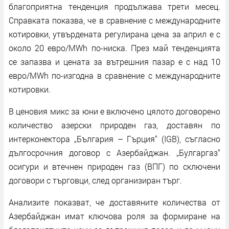
благоприятна тенденция продължава трети месец.
Справката показва, че в сравнение с международните
котировки, утвърдената регулирана цена за април е с
около 20 евро/MWh по-ниска. През май тенденцията
се запазва и цената за вътрешния пазар е с над 10
евро/MWh по-изгодна в сравнение с международните
котировки.
В ценовия микс за юни е включено цялото договорено
количество азерски природен газ, доставян по
интерконектора „България – Гърция“ (IGB), съгласно
дългосрочния договор с Азербайджан. „Булгаргаз“
осигури и втечнен природен газ (ВПГ) по сключени
договори с търговци, след организиран търг.
Анализите показват, че доставяните количества от
Азербайджан имат ключова роля за формиране на