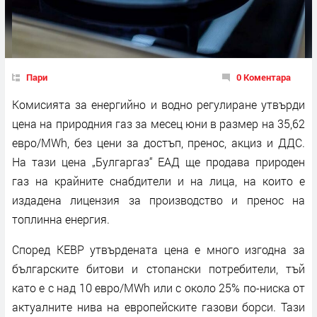
Пари
0 Коментара
Комисията за енергийно и водно регулиране утвърди
цена на природния газ за месец юни в размер на 35,62
евро/MWh, без цени за достъп, пренос, акциз и ДДС.
На тази цена „Булгаргаз“ ЕАД ще продава природен
газ на крайните снабдители и на лица, на които е
издадена лицензия за производство и пренос на
топлинна енергия.
Според КЕВР утвърдената цена е много изгодна за
българските битови и стопански потребители, тъй
като е с над 10 евро/MWh или с около 25% по-ниска от
актуалните нива на европейските газови борси. Тази