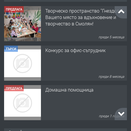
ПРЕДЛАГА
Творческо пространство "Гнездото" -
Вашето място за вдъхновение и
творчество в Смолян!
преди 5 месеца
ТЪРСИ
Конкурс за офис-сътрудник
преди 8 месеца
ПРЕДЛАГА
Домашна помощница
преди 1 година
ПРЕДЛАГА
Къща в Марония, Гърция