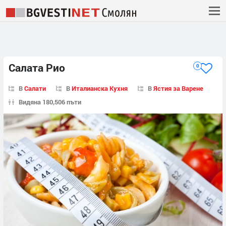
Салата Рио
0
В
Салати
В
Италианска Кухня
В
Ястия за Варене
Видяна 180,506 пъти