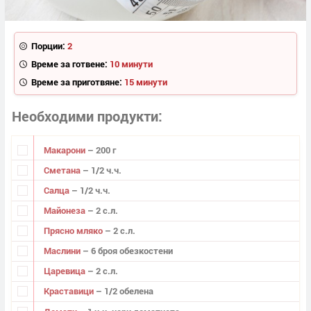
Порции:
2
Време за готвене:
10 минути
Време за приготвяне:
15 минути
Необходими продукти
Макарони
– 200 г
Сметана
– 1/2 ч.ч.
Салца
– 1/2 ч.ч.
Майонеза
– 2 с.л.
Прясно мляко
– 2 с.л.
Маслини
– 6 броя обезкостени
Царевица
– 2 с.л.
Краставици
– 1/2 обелена