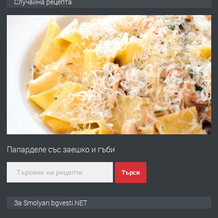
Случайна рецепта
преди 2 години
ПРЕДЛАГА
УДЪЛЖАВАНЕ НА ЧОВЕШКИЯТ
ЖИВОТ И ПОДОБРЯВАНЕ НА
НЕГОВОТО КАЧЕСТВО
преди 2 години
ПРЕДЛАГА
Имот в Северна Гърция, до Кавала
Папарделе със заешко и гъби
преди 2 години
Търси
ПРЕДЛАГА
Иглолистни Пелети клас А1
За Smolyan.bgvesti.NET