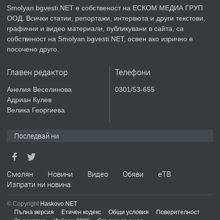
Smolyan.bgvesti.NET е собственост на ЕСКОМ МЕДИА ГРУП
ООД. Всички статии, репортажи, интервюта и други текстови,
преди 2 години
графични и видео материали, публикувани в сайта, са
собственост на Smolyan.bgvesti.NET, освен ако изрично е
ПРЕДЛАГА
КЪЩА В МАРОНЯ
посочено друго.
Главен редактор
Телефони
преди 2 години
Анелия Веселинова
0301/53-655
Адриан Кулев
ТЪРСИ
Търсят се строителни работници
Велика Георгиева
Последвай ни
преди 3 години
ПРЕДЛАГА
Смолян
Новини
Видео
Обяви
еТВ
Давам Заведение Под Наем
Изпрати ни новина
© Copyright
Haskovo.NET
Пълна версия
Етичен кодекс
Общи условия
Поверителност
преди 3 години