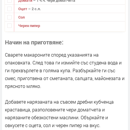
Домати
– 1 ч.ч. чери доматчета
Оцет
– 2 с.л.
Сол
Черен пипер
Начин на приготвяне
Сварете макароните според указанията на
опаковката. След това ги измийте със студена вода и
ги прехвърлете в голяма купа. Разбъркайте ги със
смес, приготвена от сметаната, салцата, майонезата и
прясното мляко.
Добавете нарязаната на съвсем дребни кубченца
краставица, разполовените чери доматчета и
нарязаните обезкостени маслини. Объркайте и
овкусете с оцета, сол и черен пипер на вкус.