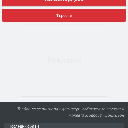
Виж всички рецепти
Търсене
Трябва да се внимава с две неща - собствената глупост и
чуждата мъдрост. - Ерик Берн
Последни обяви