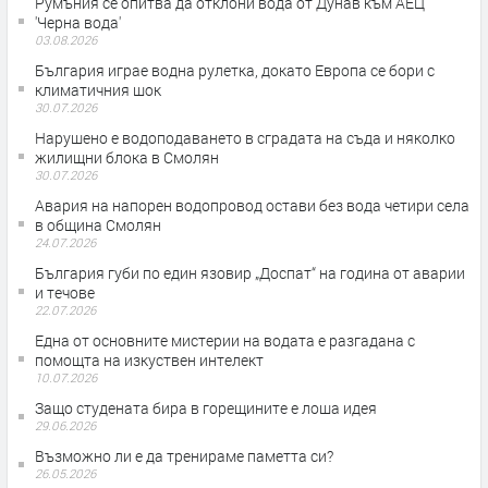
Румъния се опитва да отклони вода от Дунав към АЕЦ
'Черна вода'
03.08.2026
България играе водна рулетка, докато Европа се бори с
климатичния шок
30.07.2026
Нарушено е водоподаването в сградата на съда и няколко
жилищни блока в Смолян
30.07.2026
Авария на напорен водопровод остави без вода четири села
в община Смолян
24.07.2026
България губи по един язовир „Доспат“ на година от аварии
и течове
22.07.2026
Една от основните мистерии на водата е разгадана с
помощта на изкуствен интелект
10.07.2026
Защо студената бира в горещините е лоша идея
29.06.2026
Възможно ли е да тренираме паметта си?
26.05.2026