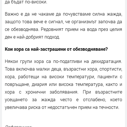
да бъдат по-високи.
Важно е да не чакаме да почувстваме силна жажда,
защото това вече е сигнал, че организмът започва да
се обезводнява. Редовният прием на вода през целия
ден е най-добрият подход.
Кои хора са най-застрашени от обезводняване?
Някои групи хора са по-податливи на дехидратация.
Това включва малки деца, възрастни хора, спортисти,
хора, работещи на високи температури, пациенти с
повръщане, диария или висока температура, както и
хора с хронични заболявания. При възрастните
усещането за жажда често е отслабено, което
увеличава риска от недостатъчен прием на течности.
Референции: