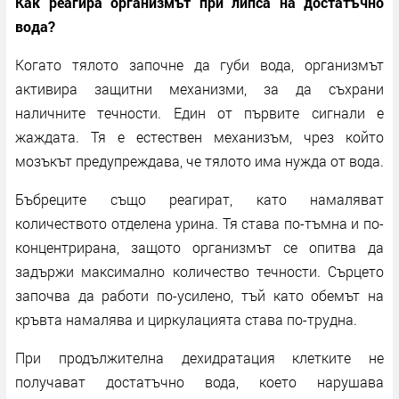
Как реагира организмът при липса на достатъчно
вода?
Когато тялото започне да губи вода, организмът
активира защитни механизми, за да съхрани
наличните течности. Един от първите сигнали е
жаждата. Тя е естествен механизъм, чрез който
мозъкът предупреждава, че тялото има нужда от вода.
Бъбреците също реагират, като намаляват
количеството отделена урина. Тя става по-тъмна и по-
концентрирана, защото организмът се опитва да
задържи максимално количество течности. Сърцето
започва да работи по-усилено, тъй като обемът на
кръвта намалява и циркулацията става по-трудна.
При продължителна дехидратация клетките не
получават достатъчно вода, което нарушава