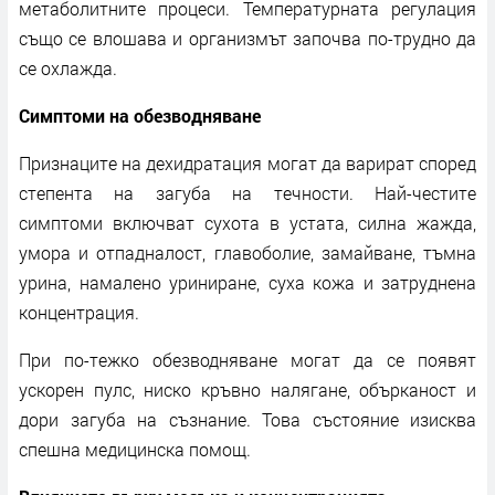
метаболитните процеси. Температурната регулация
също се влошава и организмът започва по-трудно да
се охлажда.
Симптоми на обезводняване
Признаците на дехидратация могат да варират според
степента на загуба на течности. Най-честите
симптоми включват сухота в устата, силна жажда,
умора и отпадналост, главоболие, замайване, тъмна
урина, намалено уриниране, суха кожа и затруднена
концентрация.
При по-тежко обезводняване могат да се появят
ускорен пулс, ниско кръвно налягане, обърканост и
дори загуба на съзнание. Това състояние изисква
спешна медицинска помощ.