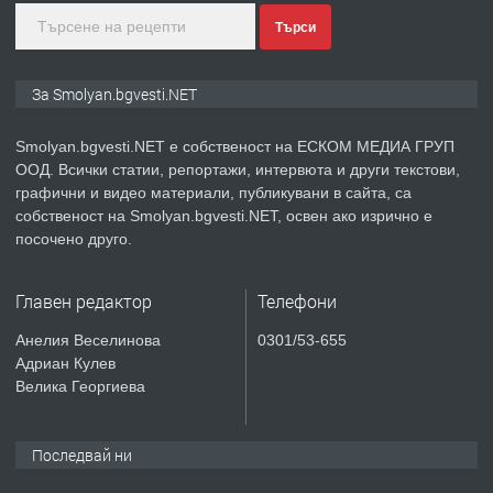
Търси
преди 2 години
ПРЕДЛАГА
КЪЩА В МАРОНЯ
За Smolyan.bgvesti.NET
Smolyan.bgvesti.NET е собственост на ЕСКОМ МЕДИА ГРУП
ООД. Всички статии, репортажи, интервюта и други текстови,
преди 2 години
графични и видео материали, публикувани в сайта, са
собственост на Smolyan.bgvesti.NET, освен ако изрично е
ТЪРСИ
Търсят се строителни работници
посочено друго.
Главен редактор
Телефони
преди 3 години
Анелия Веселинова
0301/53-655
Адриан Кулев
ПРЕДЛАГА
Давам Заведение Под Наем
Велика Георгиева
Последвай ни
преди 3 години