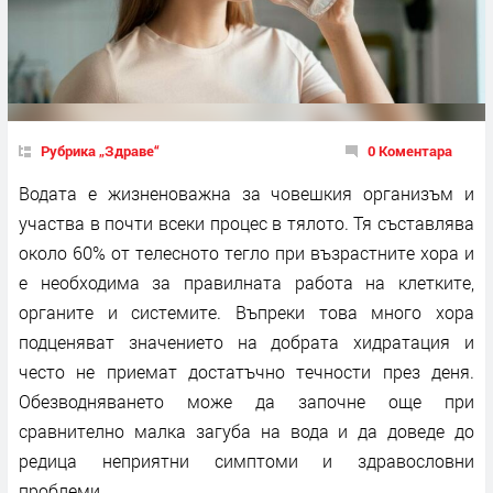
Рубрика „Здраве“
0 Коментара
Водата е жизненоважна за човешкия организъм и
участва в почти всеки процес в тялото. Тя съставлява
около 60% от телесното тегло при възрастните хора и
е необходима за правилната работа на клетките,
органите и системите. Въпреки това много хора
подценяват значението на добрата хидратация и
често не приемат достатъчно течности през деня.
Обезводняването може да започне още при
сравнително малка загуба на вода и да доведе до
редица неприятни симптоми и здравословни
проблеми.