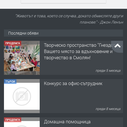
"Животът е това, което се случва, докато обмисляте други
планове." - Джон Ленън
Последни обяви
ТЪРСИ
Конкурс за офис-сътрудник
преди 8 месеца
ПРЕДЛАГА
Домашна помощница
преди 1 година
ПРЕДЛАГА
Къща в Марония, Гърция