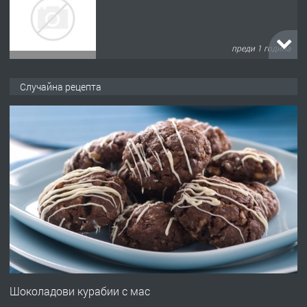
преди 2 години
ПРЕДЛАГА
УДЪЛЖАВАНЕ НА ЧОВЕШКИЯТ
Случайна рецепта
ЖИВОТ И ПОДОБРЯВАНЕ НА
НЕГОВОТО КАЧЕСТВО
преди 2 години
ПРЕДЛАГА
Имот в Северна Гърция, до Кавала
преди 2 години
ПРЕДЛАГА
Иглолистни Пелети клас А1
Шоколадови курабии с мас