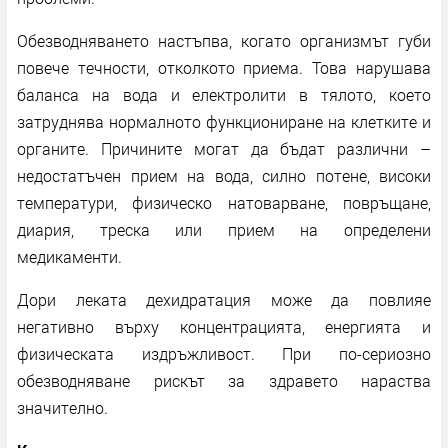
Обезводняването настъпва, когато организмът губи
повече течности, отколкото приема. Това нарушава
баланса на вода и електролити в тялото, което
затруднява нормалното функциониране на клетките и
органите. Причините могат да бъдат различни –
недостатъчен прием на вода, силно потене, високи
температури, физическо натоварване, повръщане,
диария, треска или прием на определени
медикаменти.
Дори леката дехидратация може да повлияе
негативно върху концентрацията, енергията и
физическата издръжливост. При по-сериозно
обезводняване рискът за здравето нараства
значително.