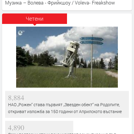
Музика – Волева - Фрийкшоу / Voleva- Freakshow
Четени
8,884
НАО „Рожен“ става първият „Звезден обект“ на Родопите,
откриват изложба за 150 години от Априлското въстание
4,890