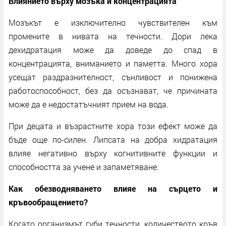
Влиянието върху мозъка и концентрацията
Мозъкът е изключително чувствителен към
промените в нивата на течности. Дори лека
дехидратация може да доведе до спад в
концентрацията, вниманието и паметта. Много хора
усещат раздразнителност, сънливост и понижена
работоспособност, без да осъзнават, че причината
може да е недостатъчният прием на вода.
При децата и възрастните хора този ефект може да
бъде още по-силен. Липсата на добра хидратация
влияе негативно върху когнитивните функции и
способността за учене и запаметяване.
Как обезводняването влияе на сърцето и
кръвообращението?
Когато организмът губи течности, количеството кръв