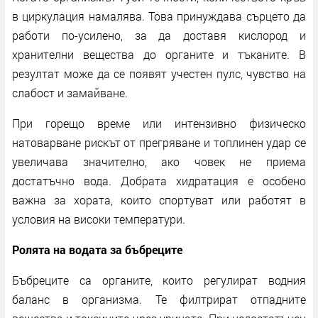
в циркулация намалява. Това принуждава сърцето да
работи по-усилено, за да доставя кислород и
хранителни вещества до органите и тъканите. В
резултат може да се появят учестен пулс, чувство на
слабост и замайване.
При горещо време или интензивно физическо
натоварване рискът от прегряване и топлинен удар се
увеличава значително, ако човек не приема
достатъчно вода. Добрата хидратация е особено
важна за хората, които спортуват или работят в
условия на високи температури.
Ролята на водата за бъбреците
Бъбреците са органите, които регулират водния
баланс в организма. Те филтрират отпадните