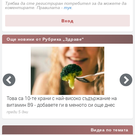
Трябва да сте регистриран потребител за да можете да
коментирате. Правилата -
тук
.
Вход
Още новини от Рубрика „Здраве“
Силно преработените храни променят мастния
С
профил на кръвта
п
преди 1 седмица
Видеа по темата