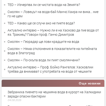
TED – Изчерпва ли се чистата вода на Земята?
Смолян – Ловецът на вода-бай Манчо:Хаира ни вика... ние
го не щем
TED – Какво ще се случи ако не пиете вода?
Актуално интервю – Нужно ли е на Хасково да пие вода от
яз. Тракиец? Говори проф. Ганчо Димитров
Смолян – Георадар ще лови крадците на вода
Смолян – Няма отклонения в показателите на питейната
вода в Златоград
Смолян – По-скъпа вода ли пият смолянчани?
Актуално интервю – Проф. Бойко Рангелов: Хасковлии
трябва да внимават с употребата на вода от чешмите
Още новини
Забраниха пиенето на чешмяна вода в курорт на Халкидики
заради опасни бактерии
04.08.2026