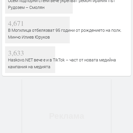
Осем подпорни стени вече укрепват ремонтирания път
Рудозем – Смолян
4,671
В Могилица отбелязват 95 години от рождението на полк.
Минчо Илиев Юруков
3,633
Haskovo.NET вече е и в TikTok – част от новата медийна
кампания на медията