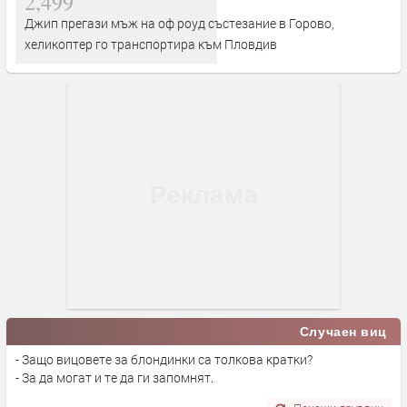
2,499
Джип прегази мъж на оф роуд състезание в Горово,
хеликоптер го транспортира към Пловдив
Случаен виц
- Защо вицовете за блондинки са толкова кратки?
- За да могат и те да ги запомнят.