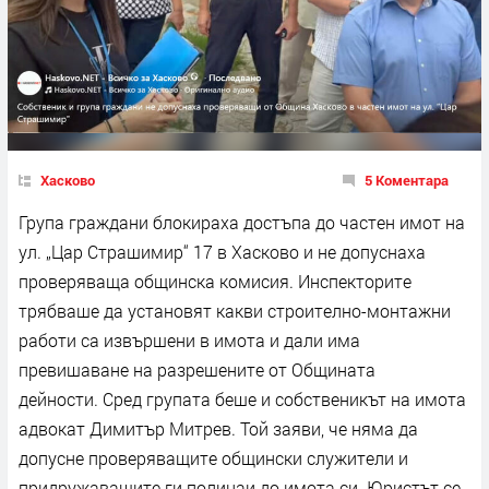
Хасково
5 Коментара
Група граждани блокираха достъпа до частен имот на
ул. „Цар Страшимир“ 17 в Хасково и не допуснаха
проверяваща общинска комисия. Инспекторите
трябваше да установят какви строително-монтажни
работи са извършени в имота и дали има
превишаване на разрешените от Общината
дейности. Сред групата беше и собственикът на имота
адвокат Димитър Митрев. Той заяви, че няма да
допусне проверяващите общински служители и
придружаващите ги полицаи до имота си. Юристът се