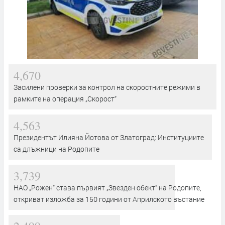
4,670
Засилени проверки за контрол на скоростните режими в
рамките на операция „Скорост“
4,563
Президентът Илияна Йотова от Златоград: Институциите
са длъжници на Родопите
3,739
НАО „Рожен“ става първият „Звезден обект“ на Родопите,
откриват изложба за 150 години от Априлското въстание