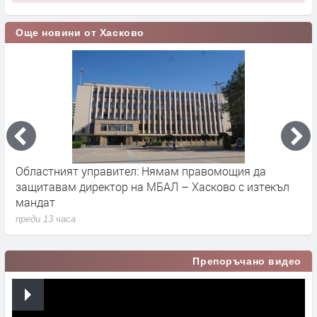
Още новини от Хасково
Областният управител: Нямам правомощия да
У
защитавам директор на МБАЛ – Хасково с изтекъл
п
мандат
п
преди 13 часа
Препоръчано видео