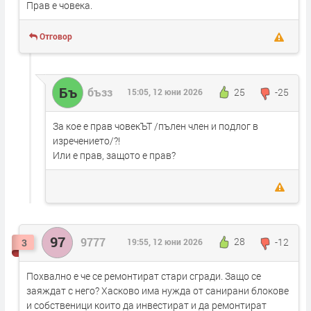
Прав е човека.
Отговор
Бъ
бъзз
25
-25
15:05, 12 юни 2026
За кое е прав човекЪТ /пълен член и подлог в
изречението/?!
Или е прав, защото е прав?
97
9777
28
-12
3
19:55, 12 юни 2026
Похвално е че се ремонтират стари сгради. Защо се
заяждат с него? Хасково има нужда от санирани блокове
и собственици които да инвестират и да ремонтират