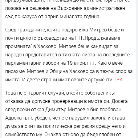
позова на решение на Върховния административен
съд по казуса от април миналата година.
Сред гражданите, които подкрепяха Митрев беше и
почти цялото ръководство на ПП „Продължаваме
промяната“ в Хасково. Митрев беше кандидат за
народен представител в тяхната листа на последните
парламентарни избори на 19 април т.г. Както вече
писахме, Митрев и Община Хасково са в тежък спор за
имота. И двете страни имат своите аргументи
ТУК
.
Това не е първият случай, в който собственикът
отказва да допусне проверяващи в имота си. Досега
след всеки отказ Димитър Митрев е бил глобяван.
Адвокатът е убеден, че не е нарушил закона и става
дума за опит за политическа репресия срещу него и
семейството му. Очаква отново да бъде глобен от