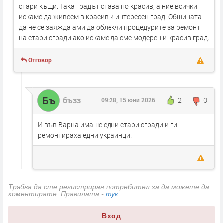
стари къщи. Така градът става по красив, а ние всички
искаме да живеем в красив и интересен град. Общината
да не се заяжда ами да облекчи процедурите за ремонт
на стари сгради ако искаме да сме модерен и красив град.
Отговор
Бъ
бъзз
2
0
09:28, 15 юни 2026
И във Варна имаше едни стари сгради и ги
ремонтираха едни украинци.
Трябва да сте регистриран потребител за да можете да
коментирате. Правилата -
тук
.
Вход