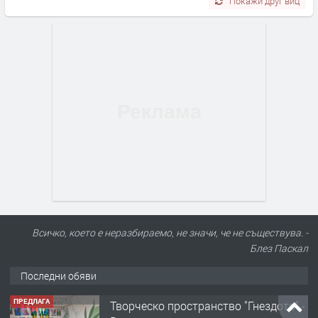
Покажи друг виц
Всичко, което е неразбираемо, не значи, че не съществува. -
Блез Паскал
Последни обяви
ПРЕДЛАГА
Творческо пространство "Гнездото" -