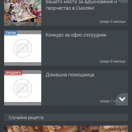
Вашето място за вдъхновение и
творчество в Смолян!
преди 5 месеца
ТЪРСИ
Конкурс за офис-сътрудник
преди 8 месеца
ПРЕДЛАГА
Домашна помощница
преди 1 година
ПРЕДЛАГА
Къща в Марония, Гърция
Случайна рецепта