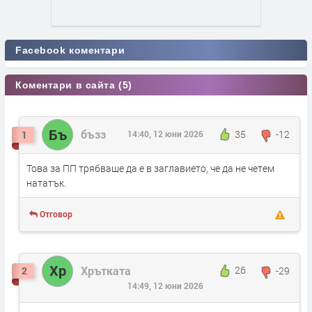
Facebook коментари
Коментари в сайта (5)
Бъ
бъзз
35
-12
1
14:40, 12 юни 2026
Това за ПП трябваше да е в заглавието, че да не четем
нататък.
Отговор
Хр
Хрътката
26
-29
2
14:49, 12 юни 2026