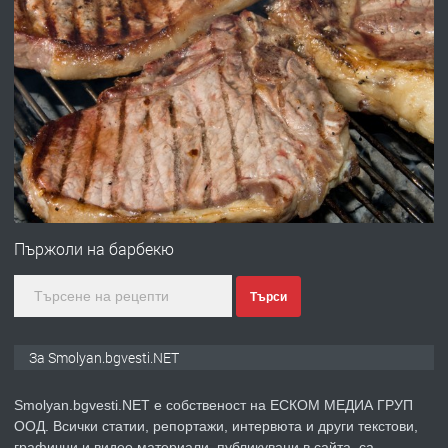
преди 2 години
ПРЕДЛАГА
УДЪЛЖАВАНЕ НА ЧОВЕШКИЯТ
ЖИВОТ И ПОДОБРЯВАНЕ НА
НЕГОВОТО КАЧЕСТВО
преди 2 години
ПРЕДЛАГА
Имот в Северна Гърция, до Кавала
Пържоли на барбекю
Търси
преди 2 години
ПРЕДЛАГА
Иглолистни Пелети клас А1
За Smolyan.bgvesti.NET
Smolyan.bgvesti.NET е собственост на ЕСКОМ МЕДИА ГРУП
ООД. Всички статии, репортажи, интервюта и други текстови,
преди 2 години
графични и видео материали, публикувани в сайта, са