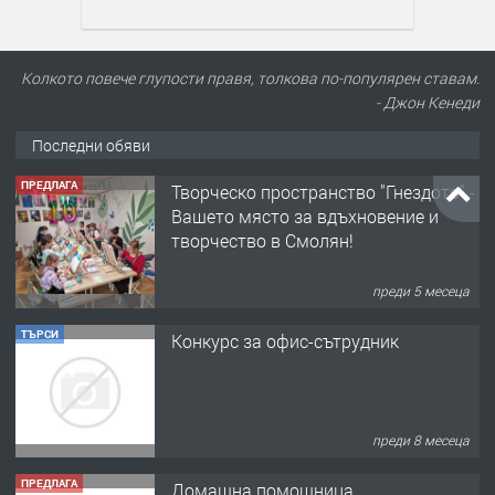
Колкото повече глупости правя, толкова по-популярен ставам.
- Джон Кенеди
Последни обяви
ПРЕДЛАГА
Творческо пространство "Гнездото" -
Вашето място за вдъхновение и
творчество в Смолян!
преди 5 месеца
ТЪРСИ
Конкурс за офис-сътрудник
преди 8 месеца
ПРЕДЛАГА
Домашна помощница