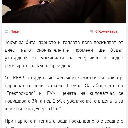
Пари
0 Коментара
Токът за бита, парното и топлата вода поскъпват от
днес, като окончателните промени ще бъдат
утвърдени от Комисията за енергийно и водно
регулиране по-късно през деня.
От КЕВР твърдят, че месечните сметки за ток ще
нараснат от юли с около 1 евро. За абонатите на
„Електрохолд“ и „EVN“ цената на киловатчас се
повишава с 3%, а под 2,5% е увеличението в цената за
клиентите на „Енерго Про“.
При парното и топлата вода поскъпването е средно с