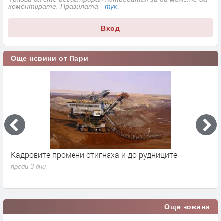
коментирате. Правилата -
тук
.
Вход
Още новини от Пари
Кадровите промени стигнаха и до рудниците
П
1
преди 3 дни
п
Още новини