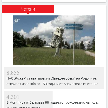
Четени
8,855
НАО „Рожен“ става първият „Звезден обект“ на Родопите,
откриват изложба за 150 години от Априлското въстание
4,301
В Могилица отбелязват 95 години от рождението на полк.
Минчо Илиев Юруков