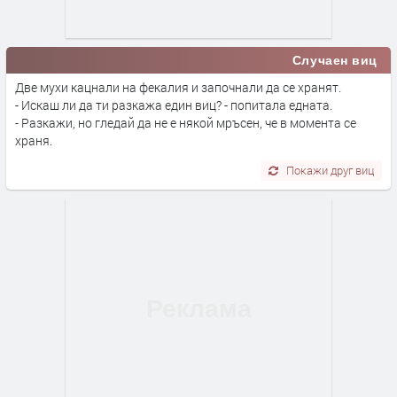
Случаен виц
Две мухи кацнали на фекалия и започнали да се хранят.
- Искаш ли да ти разкажа един виц? - попитала едната.
- Разкажи, но гледай да не е някой мръсен, че в момента се
храня.
Покажи друг виц