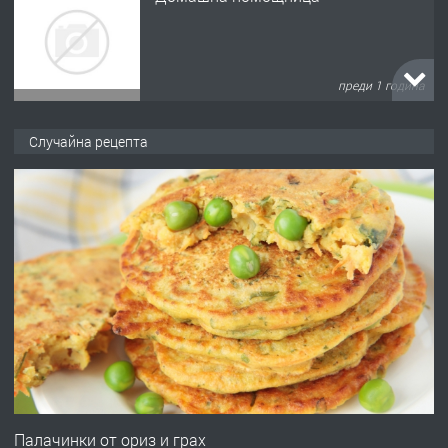
преди 1 година
ПРЕДЛАГА
Къща в Марония, Гърция
Случайна рецепта
преди 2 години
ПРЕДЛАГА
УДЪЛЖАВАНЕ НА ЧОВЕШКИЯТ
ЖИВОТ И ПОДОБРЯВАНЕ НА
НЕГОВОТО КАЧЕСТВО
преди 2 години
ПРЕДЛАГА
Имот в Северна Гърция, до Кавала
Палачинки от ориз и грах