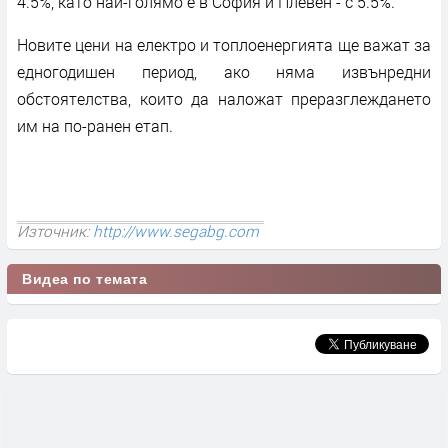
4.5%, като най-голямо е в София и Плевен - с 5.5%.
Новите цени на електро и топлоенергията ще важат за
едногодишен период, ако няма извънредни
обстоятелства, които да наложат преразглеждането
им на по-ранен етап.
Източник:
http://www.segabg.com
Видеа по темата