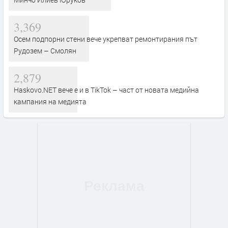
3,369
Осем подпорни стени вече укрепват ремонтирания път
Рудозем – Смолян
2,879
Haskovo.NET вече е и в TikTok – част от новата медийна
кампания на медията