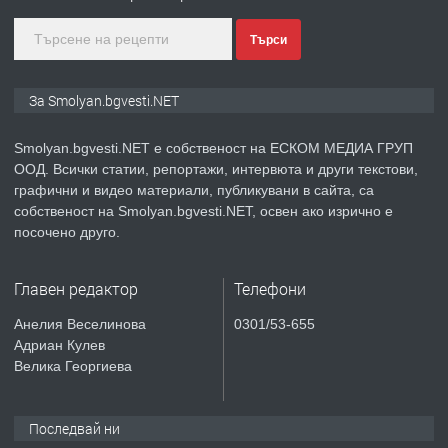
Търси
преди 2 години
ПРЕДЛАГА
Иглолистни Пелети клас А1
За Smolyan.bgvesti.NET
Smolyan.bgvesti.NET е собственост на ЕСКОМ МЕДИА ГРУП
ООД. Всички статии, репортажи, интервюта и други текстови,
преди 2 години
графични и видео материали, публикувани в сайта, са
собственост на Smolyan.bgvesti.NET, освен ако изрично е
ПРЕДЛАГА
КЪЩА В МАРОНЯ
посочено друго.
Главен редактор
Телефони
преди 2 години
Анелия Веселинова
0301/53-655
Адриан Кулев
ТЪРСИ
Търсят се строителни работници
Велика Георгиева
Последвай ни
преди 3 години