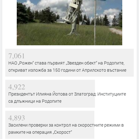
7,061
НАО „Рожен“ става първият „Звезден обект“ на Родопите,
откриват изложба за 150 години от Априлското въстание
4,922
Президентът Илияна Йотова от Златоград: Институциите
са длъжници на Родопите
4,893
Засилени проверки за контрол на скоростните режими в
рамките на операция „Скорост“