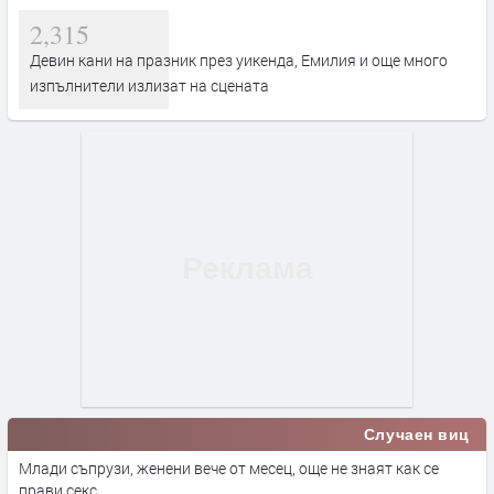
2,315
Девин кани на празник през уикенда, Емилия и още много
изпълнители излизат на сцената
Случаен виц
Млади съпрузи, женени вече от месец, още не знаят как се
прави секс,