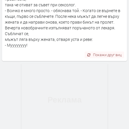
така че отиват за съвет при сексолог.
- Всичко е много просто. - обяснава той. - Когато се върнете в
къщи, първо се съблечете. После нека мъжът да легне върху
жената и да направи онова, което прави бикът на пролет.
Вечерта новобрачните изпълняват поръчаното от лекаря.
Събличат се,
мъжът ляга върху жената, отваря уста и реве:
- Муууууууу!
Покажи друг виц