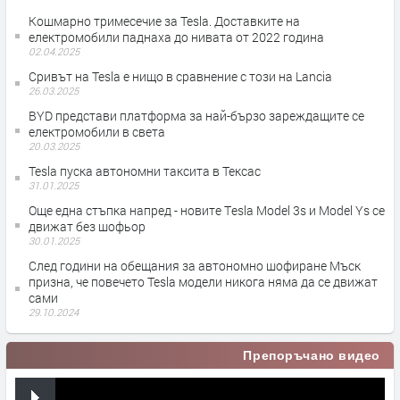
Кошмарно тримесечие за Tesla. Доставките на
електромобили паднаха до нивата от 2022 година
02.04.2025
Сривът на Tesla е нищо в сравнение с този на Lancia
26.03.2025
BYD представи платформа за най-бързо зареждащите се
електромобили в света
20.03.2025
Tesla пуска автономни таксита в Тексас
31.01.2025
Още една стъпка напред - новите Тesla Model 3s и Model Ys се
движат без шофьор
30.01.2025
След години на обещания за автономно шофиране Мъск
призна, че повечето Tesla модели никога няма да се движат
сами
29.10.2024
Препоръчано видео