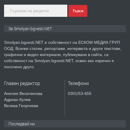
Търси
преди 2 години
ПРЕДЛАГА
Иглолистни Пелети клас А1
За Smolyan.bgvesti.NET
Smolyan.bgvesti.NET е собственост на ЕСКОМ МЕДИА ГРУП
ООД. Всички статии, репортажи, интервюта и други текстови,
преди 2 години
графични и видео материали, публикувани в сайта, са
собственост на Smolyan.bgvesti.NET, освен ако изрично е
ПРЕДЛАГА
КЪЩА В МАРОНЯ
посочено друго.
Главен редактор
Телефони
преди 2 години
Анелия Веселинова
0301/53-655
Адриан Кулев
ТЪРСИ
Търсят се строителни работници
Велика Георгиева
Последвай ни
преди 3 години