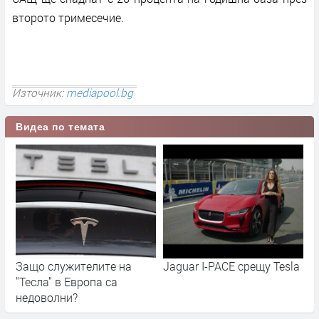
второто тримесечие.
Източник:
mediapool.bg
Видеа по темата
Защо служителите на
Jaguar I-PACE срещу Tesla
"Тесла" в Европа са
недоволни?