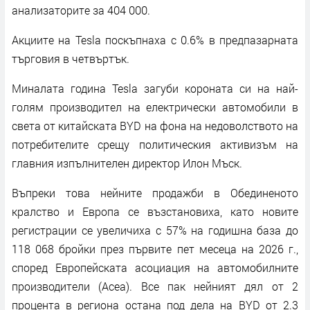
анализаторите за 404 000.
Акциите на Tesla поскъпнаха с 0.6% в предпазарната
търговия в четвъртък.
Миналата година Tesla загуби короната си на най-
голям производител на електрически автомобили в
света от китайската BYD на фона на недоволството на
потребителите срещу политическия активизъм на
главния изпълнителен директор Илон Мъск.
Въпреки това нейните продажби в Обединеното
кралство и Европа се възстановиха, като новите
регистрации се увеличиха с 57% на годишна база до
118 068 бройки през първите пет месеца на 2026 г.,
според Европейската асоциация на автомобилните
производители (Acea). Все пак нейният дял от 2
процента в региона остана под дела на BYD от 2.3