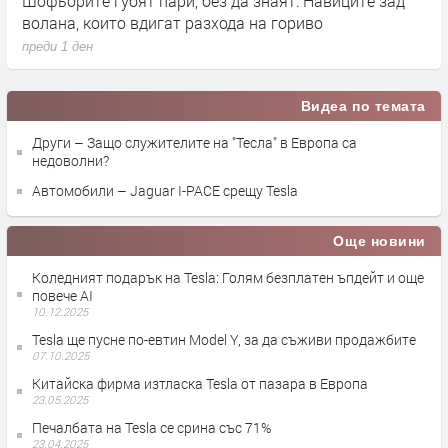
ва
Шофьорите губят пари, без да знаят: Навиците зад
B
волана, които вдигат разхода на гориво
2
преди 1 ден
п
Видеа по темата
Други – Защо служителите на "Тесла" в Европа са
недоволни?
Автомобили – Jaguar I-PACE срещу Tesla
Още новини
Коледният подарък на Tesla: Голям безплатен ъпдейт и още
повече AI
10.12.2025
Tesla ще пусне по-евтин Model Y, за да съживи продажбите
07.10.2025
Китайска фирма изтласка Tesla от пазара в Европа
23.05.2025
Печалбата на Tesla се срина със 71%
23.04.2025