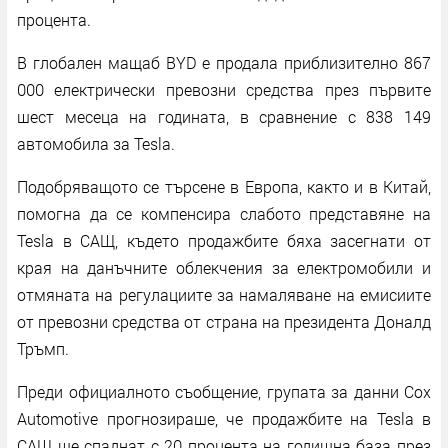
процента.
В глобален мащаб BYD е продала приблизително 867
000 електрически превозни средства през първите
шест месеца на годината, в сравнение с 838 149
автомобила за Tesla.
Подобряващото се търсене в Европа, както и в Китай,
помогна да се компенсира слабото представяне на
Tesla в САЩ, където продажбите бяха засегнати от
края на данъчните облекчения за електромобили и
отмяната на регулациите за намаляване на емисиите
от превозни средства от страна на президента Доналд
Тръмп.
Преди официалното съобщение, групата за данни Cox
Automotive прогнозираше, че продажбите на Tesla в
САЩ ще спаднат с 20 процента на годишна база през