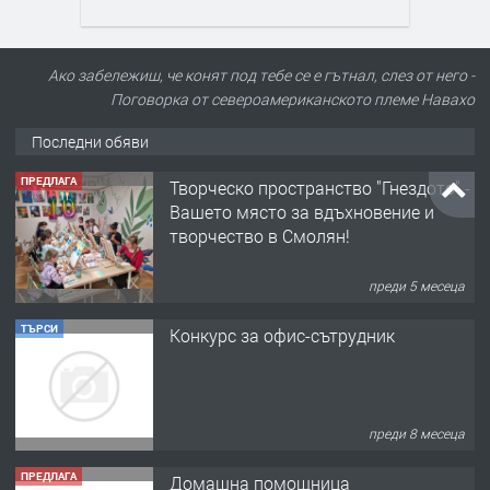
Ако забележиш, че конят под тебе се е гътнал, слез от него -
Поговорка от североамериканското племе Навахо
Последни обяви
ПРЕДЛАГА
Творческо пространство "Гнездото" -
Вашето място за вдъхновение и
творчество в Смолян!
преди 5 месеца
ТЪРСИ
Конкурс за офис-сътрудник
преди 8 месеца
ПРЕДЛАГА
Домашна помощница