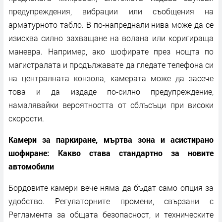
предупреждения, вибрации или съобщения на
арматурното табло. В по-напреднали нива може да се
изисква силно захващане на волана или коригираща
маневра. Например, ако шофирате през нощта по
магистралата и продължавате да гледате телефона си
на централната конзола, камерата може да засече
това и да издаде по-силно предупреждение,
намалявайки вероятността от сблъсъци при високи
скорости.
Камери за паркиране, мъртва зона и асистирано
шофиране: Какво става стандартно за новите
автомобили
Бордовите камери вече няма да бъдат само опция за
удобство. Регулаторните промени, свързани с
Регламента за общата безопасност, и техническите