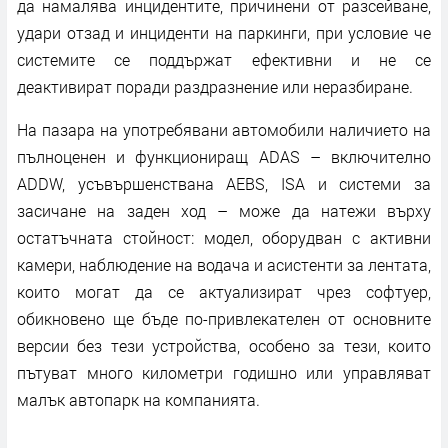
да намалява инцидентите, причинени от разсейване,
удари отзад и инциденти на паркинги, при условие че
системите се поддържат ефективни и не се
деактивират поради раздразнение или неразбиране.
На пазара на употребявани автомобили наличието на
пълноценен и функциониращ ADAS – включително
ADDW, усъвършенствана AEBS, ISA и системи за
засичане на заден ход – може да натежи върху
остатъчната стойност: модел, оборудван с активни
камери, наблюдение на водача и асистенти за лентата,
които могат да се актуализират чрез софтуер,
обикновено ще бъде по-привлекателен от основните
версии без тези устройства, особено за тези, които
пътуват много километри годишно или управляват
малък автопарк на компанията.