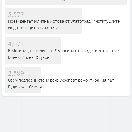
5,577
Президентът Илияна Йотова от Златоград: Институциите
са длъжници на Родопите
4,071
В Могилица отбелязват 95 години от рождението на полк.
Минчо Илиев Юруков
2,589
Осем подпорни стени вече укрепват ремонтирания път
Рудозем – Смолян