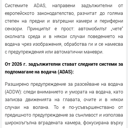
Системите ADAS, направени задължителни от
европейското законодателство, разчитат до голяма
степен на предни и вътрешни камери и периферни
сензори. Принципът е прост: автомобилът „чете“
околната среда и в някои случаи поведението на
водача чрез изображения, обработва ги и се намесва
с предупреждения или автоматични маневри.
От 2026 г. задължителни стават следните системи за
подпомагане на водача (ADAS):
Разширено предупреждение за разсейване на водача
(ADDW): следи вниманието и умората на водача, като
записва движенията на главата, очите и в някои
случаи на волана. То е по-усъвършенствано от
предишното предупреждение за сънливост и използва
широкоъгълна вградената камера, фокусирана върху