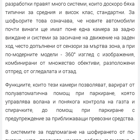
разработки правят много системи, които доскоро бяха
типични за средния и висок клас, стандартни. За
шофьорите това означава, че новите автомобили
почти винаги ще имат поне една камера за задно
виждане и системи за засичане на движение на заден
ход, често допълнени от сензори за мъртва зона, а при
по-модерните модели - 360° изглед с изображения,
комбинирани от множество обективи, разположени
отпред, от огледалата и отзад.
Функциите, които тези камери позволяват, варират от
полуавтоматична помощ при паркиране, която
управлява волана и понякога контрола на газта и
спирачките, до помощ при паркиране с
предупреждение за приближаващи превозни средства.
В системите за подпомагане на шофирането от по-