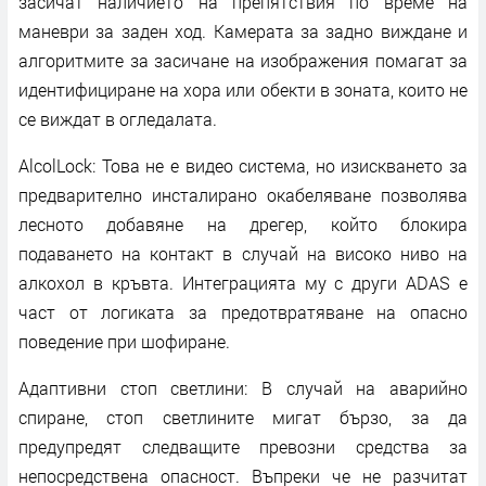
засичат наличието на препятствия по време на
маневри за заден ход. Камерата за задно виждане и
алгоритмите за засичане на изображения помагат за
идентифициране на хора или обекти в зоната, които не
се виждат в огледалата.
AlcolLock: Това не е видео система, но изискването за
предварително инсталирано окабеляване позволява
лесното добавяне на дрегер, който блокира
подаването на контакт в случай на високо ниво на
алкохол в кръвта. Интеграцията му с други ADAS е
част от логиката за предотвратяване на опасно
поведение при шофиране.
Адаптивни стоп светлини: В случай на аварийно
спиране, стоп светлините мигат бързо, за да
предупредят следващите превозни средства за
непосредствена опасност. Въпреки че не разчитат