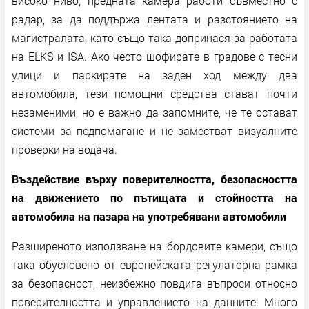
високо ниво, предната камера работи съвместно с
радар, за да поддържа лентата и разстоянието на
магистралата, като също така допринася за работата
на ELKS и ISA. Ако често шофирате в градове с тесни
улици и паркирате на заден ход между два
автомобила, тези помощни средства стават почти
незаменими, но е важно да запомните, че те остават
системи за подпомагане и не заместват визуалните
проверки на водача.
Въздействие върху поверителността, безопасността
на движението по пътищата и стойността на
автомобила на пазара на употребявани автомобили
Разширеното използване на бордовите камери, също
така обусловено от европейската регулаторна рамка
за безопасност, неизбежно повдига въпроси относно
поверителността и управлението на данните. Много