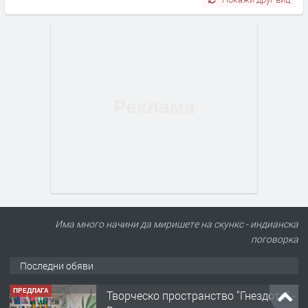
Има много начини да миришете на скункс - индианска
поговорка
Последни обяви
ТЪРСИ
Конкурс за офис-сътрудник