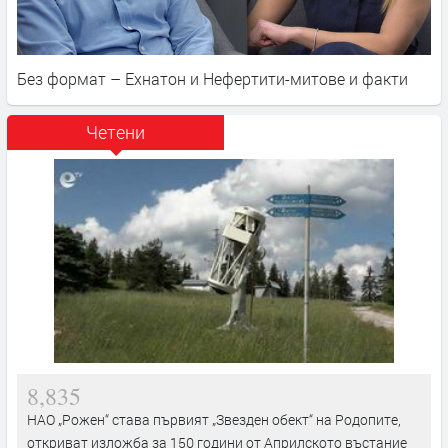
Без формат – Ехнатон и Нефертити-митове и факти
Четени
8,835
НАО „Рожен“ става първият „Звезден обект“ на Родопите,
откриват изложба за 150 години от Априлското въстание