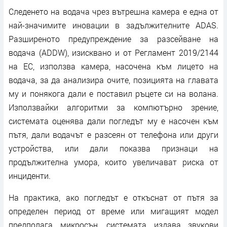
Следенето на водача чрез вътрешна камера е една от
най-значимите иновации в задължителните ADAS.
Разширеното предупреждение за разсейване на
водача (ADDW), изисквано и от Регламент 2019/2144
на ЕС, използва камера, насочена към лицето на
водача, за да анализира очите, позицията на главата
му и понякога дали е поставил ръцете си на волана.
Използвайки алгоритми за компютърно зрение,
системата оценява дали погледът му е насочен към
пътя, дали водачът е разсеян от телефона или други
устройства, или дали показва признаци на
продължителна умора, които увеличават риска от
инциденти.
На практика, ако погледът е откъснат от пътя за
определен период от време или мигащият модел
предполага микросън, системата издава звукови