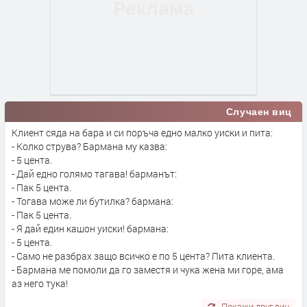
Случаен виц
Клиент сяда на бара и си поръча едно малко уиски и пита:
- Колко струва? Бармана му казва:
- 5 цента.
- Дай едно голямо тагава! барманът:
- Пак 5 цента.
- Тогава може ли бутилка? бармана:
- Пак 5 цента.
- Я дай един кашон уиски! бармана:
- 5 цента.
- Само не разбрах защо всичко е по 5 цента? Пита клиента.
- Бармана ме помоли да го заместя и чука жена ми горе, ама
аз него тука!
Покажи друг виц