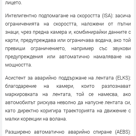
лицето.
Интелигентно подпомагане на скоростта (ISA): засича
ограниченията на скоростта, наложени от пътни
знаци, чрез предна камера и, комбинирайки данните с
карти, предупреждава или ограничава водача, ако той
превиши ограничението, например със звукови
предупреждения или автоматично намаляване на
мощността.
Асистент за аварийно поддържане на лентата (ELKS):
благодарение на камери, които разпознават
маркировката на лентата, той се намесва, ако
автомобилът рискува неволно да напусне лентата си,
като директно коригира траекторията на движение с
малки корекции на волана.
Разширено автоматично аварийно спиране (AEBS):