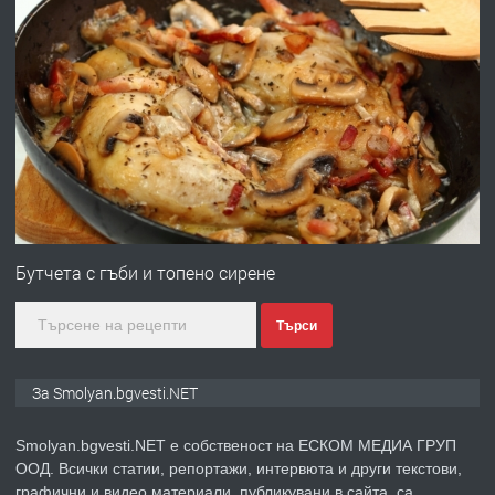
преди 2 години
ПРЕДЛАГА
Имот в Северна Гърция, до Кавала
преди 2 години
ПРЕДЛАГА
Иглолистни Пелети клас А1
Бутчета с гъби и топено сирене
Търси
преди 2 години
ПРЕДЛАГА
КЪЩА В МАРОНЯ
За Smolyan.bgvesti.NET
Smolyan.bgvesti.NET е собственост на ЕСКОМ МЕДИА ГРУП
ООД. Всички статии, репортажи, интервюта и други текстови,
преди 2 години
графични и видео материали, публикувани в сайта, са