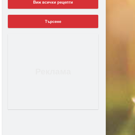
Виж всички рецепти
Търсене