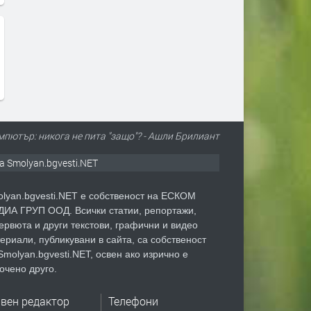
мпютър: никога не пита "защо"? - Ашли Брилиант
а Smolyan.bgvesti.NET
lyan.bgvesti.NET е собственост на ЕСКОМ
ИА ГРУП ООД. Всички статии, репортажи,
ервюта и други текстови, графични и видео
ериали, публикувани в сайта, са собственост
Smolyan.bgvesti.NET, освен ако изрично е
очено друго.
авен редактор
Телефони