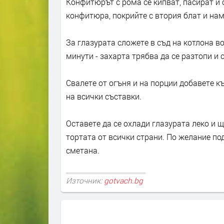
Конфитюрът с рома се кипват, пасират и 
конфитюра, покрийте с втория блат и на
За глазурата сложете в съд на котлона во
минути - захарта трябва да се разтопи и с
Свалете от огъня и на порции добавете 
на всички съставки.
Оставете да се охлади глазурата леко и 
тортата от всички страни. По желание по
сметана.
Източник:
gotvach.bg