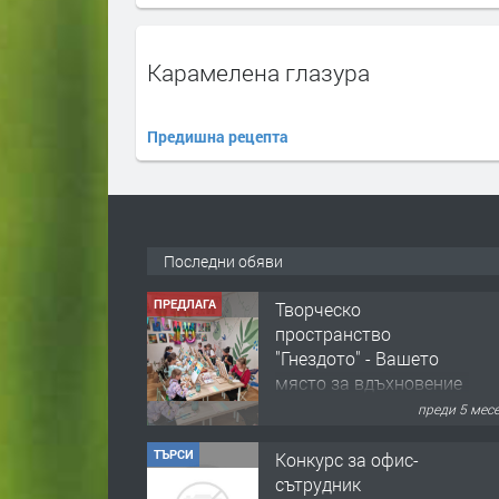
Карамелена глазура
Предишна рецепта
Последни обяви
ТЪРСИ
Конкурс за офис-
сътрудник
преди 8 мес
ПРЕДЛАГА
Домашна помощница