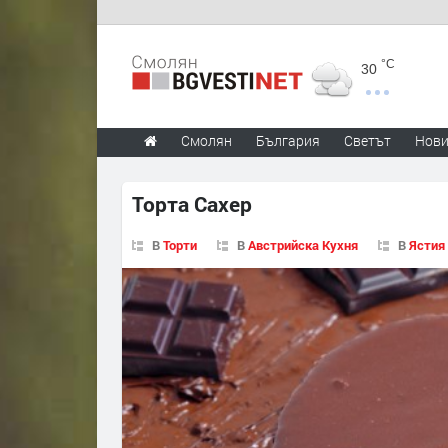
°C
30
Смолян
България
Светът
Нов
Торта Сахер
В
Торти
В
Австрийска Кухня
В
Ястия