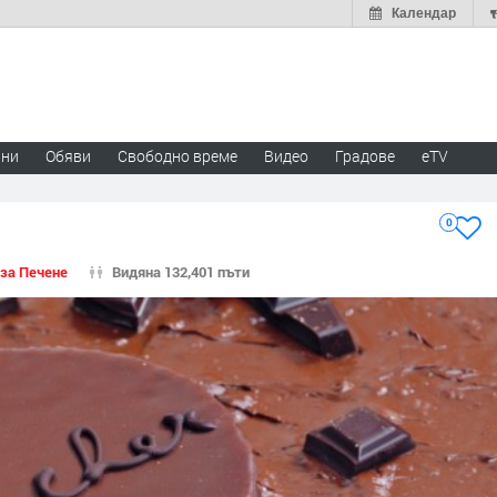
Календар
ини
Обяви
Свободно време
Видео
Градове
eTV
0
 за Печене
Видяна 132,401 пъти