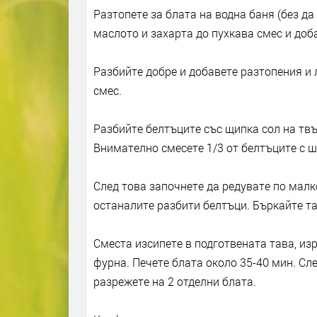
Разтопете за блата на водна баня (без д
маслото и захарта до пухкава смес и до
Разбийте добре и добавете разтопения и 
смес.
Разбийте белтъците със щипка сол на твъ
Внимателно смесете 1/3 от белтъците с 
След това започнете да редувате по малк
останалите разбити белтъци. Бъркайте т
Сместа изсипете в подготвената тава, из
фурна. Печете блата около 35-40 мин. Сле
разрежете на 2 отделни блата.