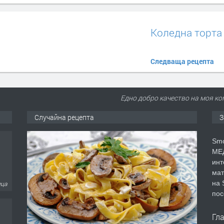
Коледна торта
Следваща рецепта
Еднo добро качество на моя ко
Случайна рецепта
З
Smo
МЕД
инт
мат
на 
еца
пос
Гл