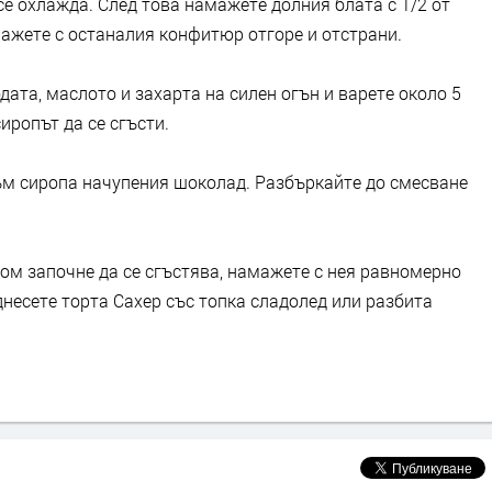
се охлажда. След това намажете долния блата с 1/2 от
мажете с останалия конфитюр отгоре и отстрани.
дата, маслото и захарта на силен огън и варете около 5
иропът да се сгъсти.
към сиропа начупения шоколад. Разбъркайте до смесване
щом започне да се сгъстява, намажете с нея равномерно
днесете торта Сахер със топка сладолед или разбита