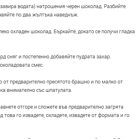
а завира водата) натрошения черен шоколад. Разбийте
бавяйте по два жълтъка наведнъж.
леко охладен шоколад. Бъркайте, докато се получи гладка
рд сняг и постепенно добавяйте пудрата захар.
шоколадовата смес.
о от предварително пресятото брашно и по малко от
ака внимателно със шпатулата.
равнете отгоре и сложете във предварително загрята
д това го извадете, охладете, извадете от формата и го