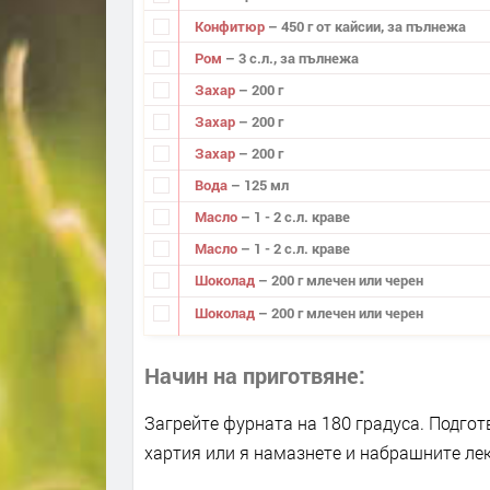
Конфитюр
– 450 г от кайсии, за пълнежа
Ром
– 3 с.л., за пълнежа
Захар
– 200 г
Захар
– 200 г
Захар
– 200 г
Вода
– 125 мл
Масло
– 1 - 2 с.л. краве
Масло
– 1 - 2 с.л. краве
Шоколад
– 200 г млечен или черен
Шоколад
– 200 г млечен или черен
Начин на приготвяне
Загрейте фурната на 180 градуса. Подгот
хартия или я намазнете и набрашните лек