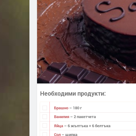
Необходими продукти
Брашно
– 180 г
Ванилия
– 2 пакетчета
Яйца
– 6 жълтъка + 6 белтъка
Сол
– щипка