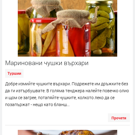
Мариновани чушки върхари
Туршии
Добре измийте чушките върхари. Подрежете им дръжките без
да ги изтърбушвате. В голяма тенджера налейте повечко олио
и щом се загрее, потапяйте чушките, колкото леко да се
позапържат - нещо като бланш...
Прочети