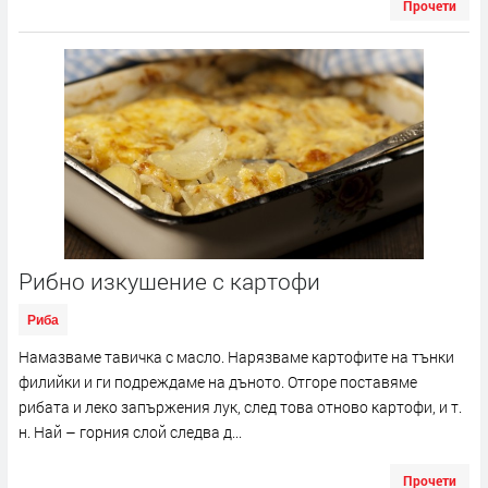
Прочети
Рибно изкушение с картофи
Риба
Намазваме тавичка с масло. Нарязваме картофите на тънки
филийки и ги подреждаме на дъното. Отгоре поставяме
рибата и леко запържения лук, след това отново картофи, и т.
н. Най – горния слой следва д...
Прочети