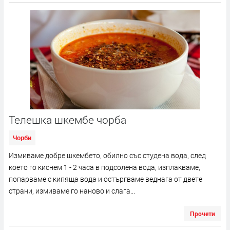
Телешка шкембе чорба
Чорби
Измиваме добре шкембето, обилно със студена вода, след
което го киснем 1 - 2 часа в подсолена вода, изплакваме,
попарваме с кипяща вода и остъргваме веднага от двете
страни, измиваме го наново и слага...
Прочети