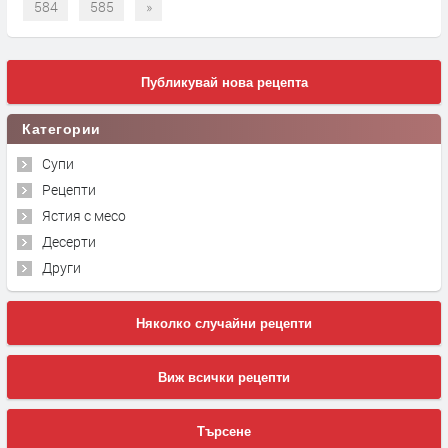
584
585
»
Публикувай нова рецепта
Категории
Супи
Рецепти
Ястия с месо
Десерти
Други
Няколко случайни рецепти
Виж всички рецепти
Търсене