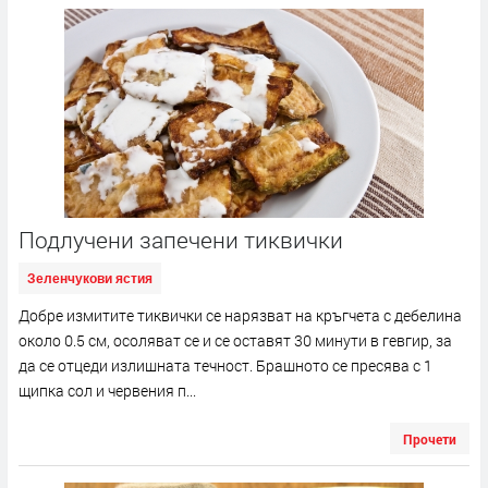
Подлучени запечени тиквички
Зеленчукови ястия
Добре измитите тиквички се нарязват на кръгчета с дебелина
около 0.5 см, осоляват се и се оставят 30 минути в гевгир, за
да се отцеди излишната течност. Брашното се пресява с 1
щипка сол и червения п...
Прочети