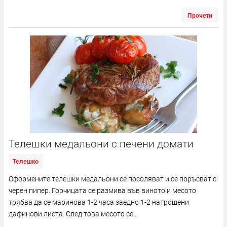
Прочети
Телешки медальони с печени домати
Телешко
Оформените телешки медальони се посоляват и се поръсват с
черен пипер. Горчицата се размива във виното и месото
трябва да се маринова 1-2 часа заедно 1-2 натрошени
дафинови листа. След това месото се...