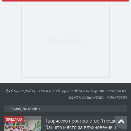
Да бъдеш добър човек и да бъдеш добър гражданин невинаги е
едно и също нещо. - Аристотел
Последни обяви
ТЪРСИ
Конкурс за офис-сътрудник