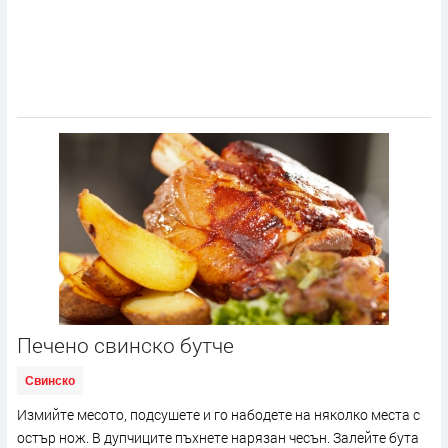
Печено свинско бутче
Свинско
Измийте месото, подсушете и го набодете на няколко места с
остър нож. В дупчиците пъхнете нарязан чесън. Залейте бута