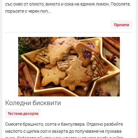
със смес от олиото, виното и сока на единия лимон. Посолете,
поръсете с черен пип...
Прочети
Коледни бисквити
Тестени десерти
Смесете брашното, солта и бакпулвера. Отделно разбийте
маслото с щипка сол и захарта до получаване на пухкава