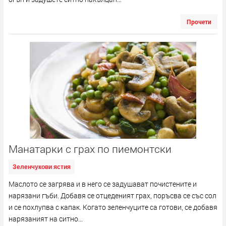
Прочети
Манатарки с грах по пиемонтски
Зеленчукови ястия
Маслото се загрява и в него се задушават почистените и
нарязани гъби. Добавя се отцеденият грах, поръсва се със сол
и се похлупва с капак. Когато зеленчуците са готови, се добавя
нарязаният на ситно...