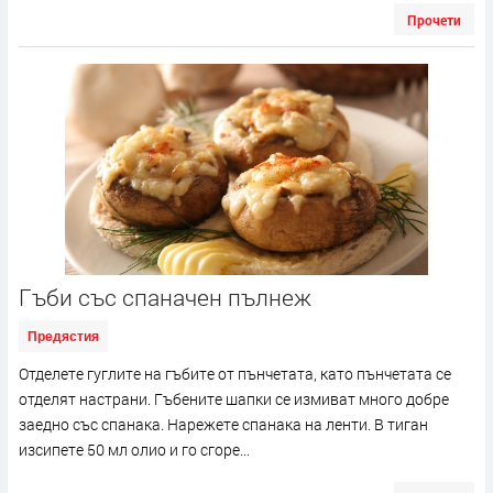
Прочети
Гъби със спаначен пълнеж
Предястия
Отделете гуглите на гъбите от пънчетата, като пънчетата се
отделят настрани. Гъбените шапки се измиват много добре
заедно със спанака. Нарежете спанака на ленти. В тиган
изсипете 50 мл олио и го сгоре...