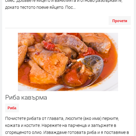
смес. Добавете яйцето и ванилията и отново разбъркайте,
докато тестото поеме яйцето. Пос...
Прочети
Риба кавърма
Риба
Почистете рибата от главата, люспите (ако има) перките,
кожата и костите. Нарежете на парченца и запържете в
сгорещеното олио. Изваждаме готовата риба и я поставяме в