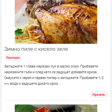
Зимно пиле с кисело зеле
Пилешко
Запържете 1 глава нарязан лук в малко олио. Прибавете
нарязаните гъби и след като се задушат добавете ориза.
Оквусете с черен и червен пипер и запържете. Прибавете 1/2
ч.ч. вода и задушете докато ориз...
Прочети