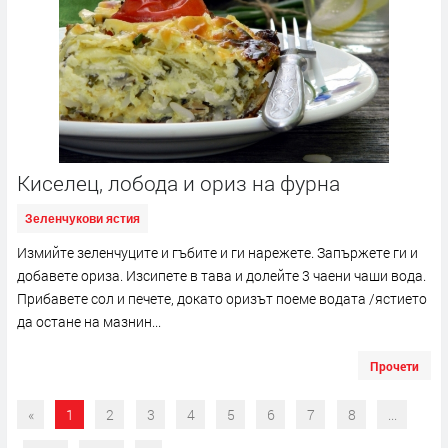
Киселец, лобода и ориз на фурна
Зеленчукови ястия
Измийте зеленчуците и гъбите и ги нарежете. Запържете ги и
добавете ориза. Изсипете в тава и долейте 3 чаени чаши вода.
Прибавете сол и печете, докато оризът поеме водата /ястието
да остане на мазнин...
Прочети
«
1
2
3
4
5
6
7
8
...