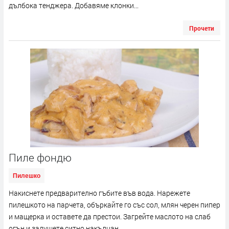
дълбока тенджера. Добавяме клонки...
Прочети
Пиле фондю
Пилешко
Накиснете предварително гъбите във вода. Нарежете
пилешкото на парчета, объркайте го със сол, млян черен пипер
и мащерка и оставете да престои. Загрейте маслото на слаб
огън и задушете ситно накълцан...