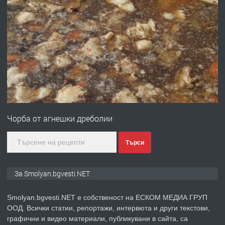
преди 2 години
ПРЕДЛАГА
Имот в Северна Гърция, до Кавала
преди 2 години
ПРЕДЛАГА
Иглолистни Пелети клас А1
Чорба от агнешки дреболии
преди 2 години
Търси
ПРЕДЛАГА
КЪЩА В МАРОНЯ
За Smolyan.bgvesti.NET
Smolyan.bgvesti.NET е собственост на ЕСКОМ МЕДИА ГРУП
ООД. Всички статии, репортажи, интервюта и други текстови,
преди 2 години
графични и видео материали, публикувани в сайта, са