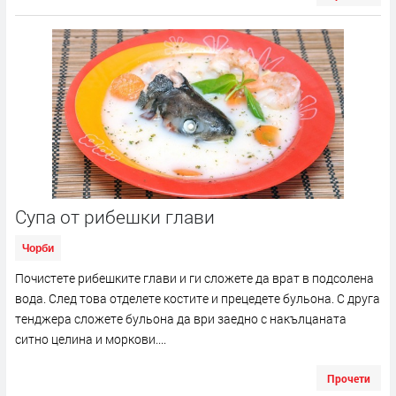
Супа от рибешки глави
Чорби
Почистете рибешките глави и ги сложете да врат в подсолена
вода. След това отделете костите и прецедете бульона. С друга
тенджера сложете бульона да ври заедно с накълцаната
ситно целина и моркови....
Прочети