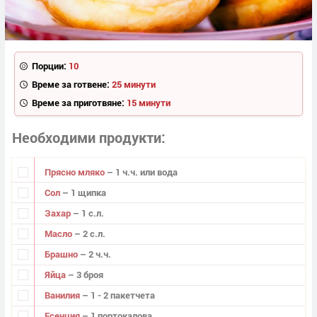
Порции:
10
Време за готвене:
25 минути
Време за приготвяне:
15 минути
Необходими продукти
Прясно мляко
– 1 ч.ч. или вода
Сол
– 1 щипка
Захар
– 1 с.л.
Масло
– 2 с.л.
Брашно
– 2 ч.ч.
Яйца
– 3 броя
Ванилия
– 1 - 2 пакетчета
Есенция
– 1 портокалова