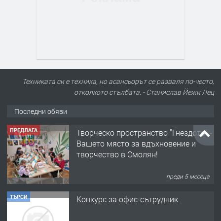
Техниката си е техника, но асансьорът се разваля по-често,
отколкото стълбата. - Станислав Йежи Лец
Последни обяви
ПРЕДЛАГА
Творческо пространство "Гнездото" -
Вашето място за вдъхновение и
творчество в Смолян!
преди 5 месеца
ТЪРСИ
Конкурс за офис-сътрудник