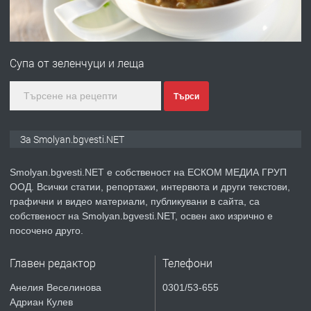
преди 2 години
ПРЕДЛАГА
Имот в Северна Гърция, до Кавала
Супа от зеленчуци и леща
преди 2 години
Търси
ПРЕДЛАГА
Иглолистни Пелети клас А1
За Smolyan.bgvesti.NET
Smolyan.bgvesti.NET е собственост на ЕСКОМ МЕДИА ГРУП
ООД. Всички статии, репортажи, интервюта и други текстови,
преди 2 години
графични и видео материали, публикувани в сайта, са
собственост на Smolyan.bgvesti.NET, освен ако изрично е
ПРЕДЛАГА
КЪЩА В МАРОНЯ
посочено друго.
Главен редактор
Телефони
преди 2 години
Анелия Веселинова
0301/53-655
Адриан Кулев
ТЪРСИ