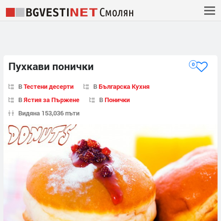
Пухкави понички
0
В
Тестени десерти
В
Българска Кухня
В
Ястия за Пържене
В
Понички
Видяна 153,036 пъти