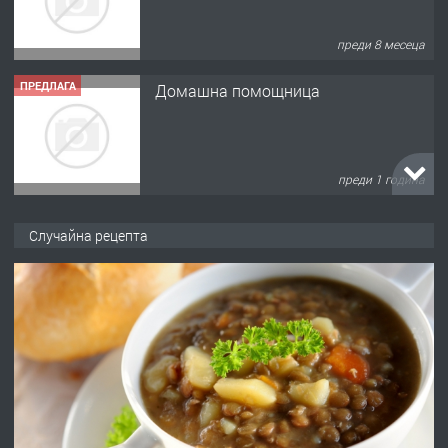
преди 8 месеца
ПРЕДЛАГА
Домашна помощница
преди 1 година
ПРЕДЛАГА
Къща в Марония, Гърция
Случайна рецепта
преди 2 години
ПРЕДЛАГА
УДЪЛЖАВАНЕ НА ЧОВЕШКИЯТ
ЖИВОТ И ПОДОБРЯВАНЕ НА
НЕГОВОТО КАЧЕСТВО