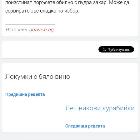
поизстинат поръсете обилно с пудра захар. Може да
сервирате със сладко по избор.
Източник:
gotvach.bg
Локумки с бяло вино
Предишна рецепта
Лешникови курабийки
Следваща рецепта