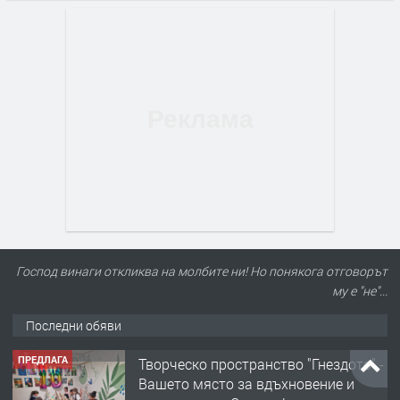
Господ винаги откликва на молбите ни! Но понякога отговорът
му е "не"...
Последни обяви
ПРЕДЛАГА
Творческо пространство "Гнездото" -
Вашето място за вдъхновение и