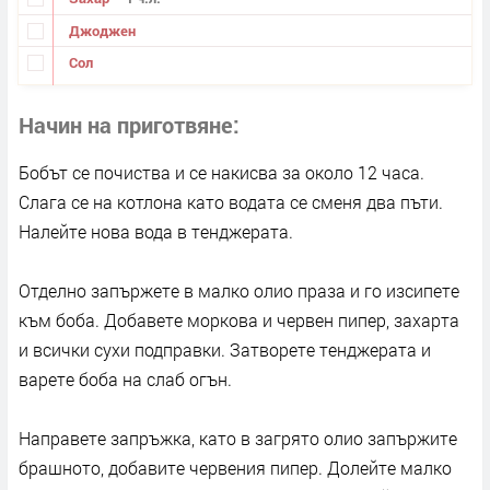
Джоджен
Сол
Начин на приготвяне
Бобът се почиства и се накисва за около 12 часа.
Слага се на котлона като водата се сменя два пъти.
Налейте нова вода в тенджерата.
Отделно запържете в малко олио праза и го изсипете
към боба. Добавете моркова и червен пипер, захарта
и всички сухи подправки. Затворете тенджерата и
варете боба на слаб огън.
Направете запръжка, като в загрято олио запържите
брашното, добавите червения пипер. Долейте малко