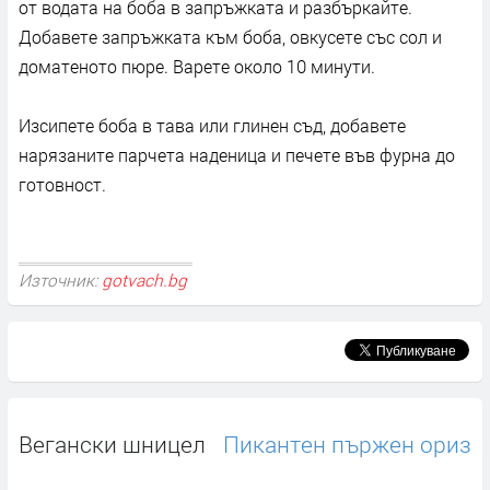
от водата на боба в запръжката и разбъркайте.
Добавете запръжката към боба, овкусете със сол и
доматеното пюре. Варете около 10 минути.
Изсипете боба в тава или глинен съд, добавете
нарязаните парчета наденица и печете във фурна до
готовност.
Източник:
gotvach.bg
Вегански шницел
Пикантен пържен ориз