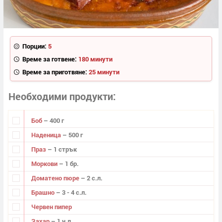
Порции:
5
Време за готвене:
180 минути
Време за приготвяне:
25 минути
Необходими продукти
Боб
– 400 г
Наденица
– 500 г
Праз
– 1 стрък
Моркови
– 1 бр.
Доматено пюре
– 2 с.л.
Брашно
– 3 - 4 с.л.
Червен пипер
Захар
– 1 ч.л.