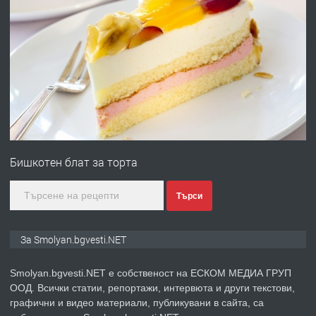
преди 2 години
ПРЕДЛАГА
УДЪЛЖАВАНЕ НА ЧОВЕШКИЯТ
ЖИВОТ И ПОДОБРЯВАНЕ НА
НЕГОВОТО КАЧЕСТВО
преди 2 години
ПРЕДЛАГА
Имот в Северна Гърция, до Кавала
Бишкотен блат за торта
преди 2 години
Търси
ПРЕДЛАГА
Иглолистни Пелети клас А1
За Smolyan.bgvesti.NET
Smolyan.bgvesti.NET е собственост на ЕСКОМ МЕДИА ГРУП
ООД. Всички статии, репортажи, интервюта и други текстови,
преди 2 години
графични и видео материали, публикувани в сайта, са