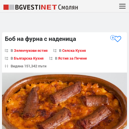
Боб на фурна с наденица
0
В
Зеленчукови ястия
В
Селска Кухня
В
Българска Кухня
В
Ястия за Печене
Видяна 151,342 пъти