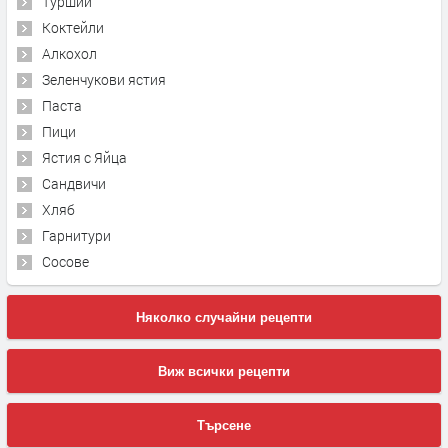
Туршии
Коктейли
Алкохол
Зеленчукови ястия
Паста
Пици
Ястия с Яйца
Сандвичи
Хляб
Гарнитури
Сосове
Няколко случайни рецепти
Виж всички рецепти
Търсене