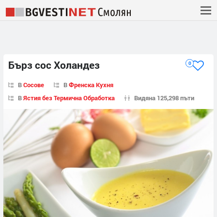
Бърз сос Холандез
0
В
Сосове
В
Френска Кухня
В
Ястия без Термична Обработка
Видяна 125,298 пъти