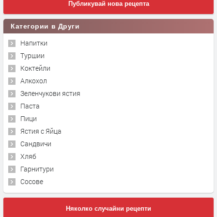
Публикувай нова рецепта
Категории в Други
Напитки
Туршии
Коктейли
Алкохол
Зеленчукови ястия
Паста
Пици
Ястия с Яйца
Сандвичи
Хляб
Гарнитури
Сосове
Няколко случайни рецепти