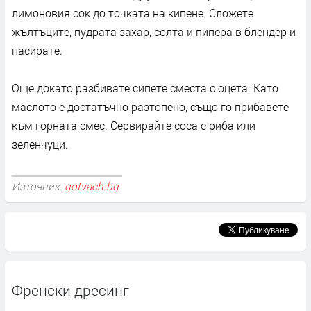
лимоновия сок до точката на кипене. Сложете
жълтъците, пудрата захар, солта и пипера в блендер и
пасирате.
Още докато разбивате сипете сместа с оцета. Като
маслото е достатъчно разтопено, също го прибавете
към горната смес. Сервирайте соса с риба или
зеленчуци.
Източник:
gotvach.bg
Френски дресинг