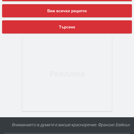
Виж всички рецепти
Търсене
Вниманието в думите е висше красноречие. Франсис Бейкън