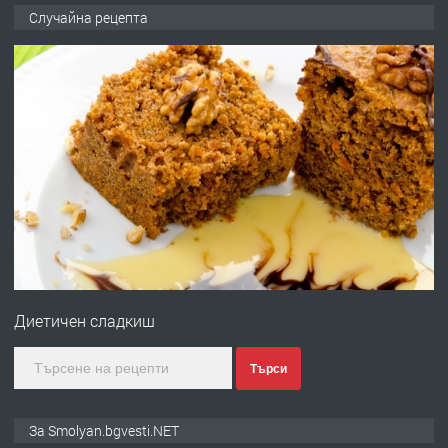
ПРЕДЛАГА
Къща в Марония, Гърция
Случайна рецепта
преди 2 години
ПРЕДЛАГА
УДЪЛЖАВАНЕ НА ЧОВЕШКИЯТ
ЖИВОТ И ПОДОБРЯВАНЕ НА
НЕГОВОТО КАЧЕСТВО
преди 2 години
ПРЕДЛАГА
Имот в Северна Гърция, до Кавала
Диетичен сладкиш
преди 2 години
Търси
ПРЕДЛАГА
Иглолистни Пелети клас А1
За Smolyan.bgvesti.NET