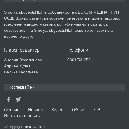
Smolyan.bgvesti.NET е собственост на ЕСКОМ МЕДИА ГРУП
ООД. Всички статии, репортажи, интервюта и други текстови,
преди 2 години
графични и видео материали, публикувани в сайта, са
собственост на Smolyan.bgvesti.NET, освен ако изрично е
ПРЕДЛАГА
КЪЩА В МАРОНЯ
посочено друго.
Главен редактор
Телефони
преди 2 години
Анелия Веселинова
0301/53-655
Адриан Кулев
ТЪРСИ
Търсят се строителни работници
Велика Георгиева
Последвай ни
преди 3 години
ПРЕДЛАГА
Смолян
Новини
Видео
Обяви
еТВ
Давам Заведение Под Наем
Изпрати ни новина
© Copyright
Haskovo.NET