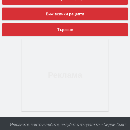
Виж всички рецепти
Търсене
Илюзиите, както и зъбите, се губят с възрастта. - Сидни Смит