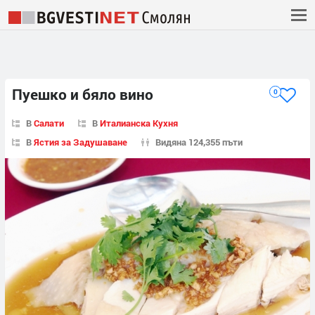
Пуешко и бяло вино
0
В
Салати
В
Италианска Кухня
В
Ястия за Задушаване
Видяна 124,355 пъти