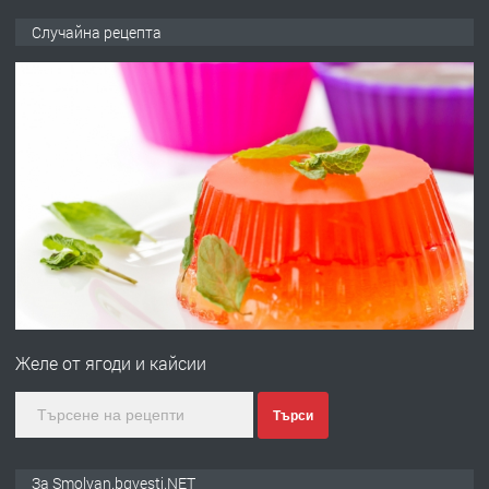
ПРЕДЛАГА
Къща в Марония, Гърция
Случайна рецепта
преди 2 години
ПРЕДЛАГА
УДЪЛЖАВАНЕ НА ЧОВЕШКИЯТ
ЖИВОТ И ПОДОБРЯВАНЕ НА
НЕГОВОТО КАЧЕСТВО
преди 2 години
ПРЕДЛАГА
Имот в Северна Гърция, до Кавала
Желе от ягоди и кайсии
преди 2 години
Търси
ПРЕДЛАГА
Иглолистни Пелети клас А1
За Smolyan.bgvesti.NET