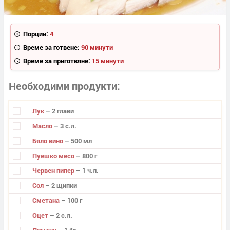
Порции:
4
Време за готвене:
90 минути
Време за приготвяне:
15 минути
Необходими продукти
Лук
– 2 глави
Масло
– 3 с.л.
Бяло вино
– 500 мл
Пуешко месо
– 800 г
Червен пипер
– 1 ч.л.
Сол
– 2 щипки
Сметана
– 100 г
Оцет
– 2 с.л.