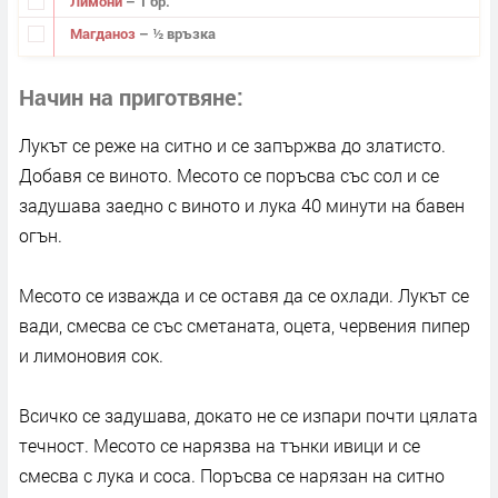
Лимони
– 1 бр.
Магданоз
– ½ връзка
Начин на приготвяне
Лукът се реже на ситно и се запържва до златисто.
Добавя се виното. Месото се поръсва със сол и се
задушава заедно с виното и лука 40 минути на бавен
огън.
Месото се изважда и се оставя да се охлади. Лукът се
вади, смесва се със сметаната, оцета, червения пипер
и лимоновия сок.
Всичко се задушава, докато не се изпари почти цялата
течност. Месото се нарязва на тънки ивици и се
смесва с лука и соса. Поръсва се нарязан на ситно