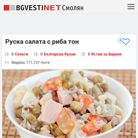
Руска салата с риба тон
0
В
Салати
В
Българска Кухня
В
Ястия за Варене
Видяна 111,137 пъти