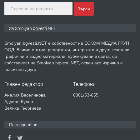
преди 2 години
Търси
ПРЕДЛАГА
Иглолистни Пелети клас А1
За Smolyan.bgvesti.NET
Smolyan.bgvesti.NET е собственост на ЕСКОМ МЕДИА ГРУП
ООД. Всички статии, репортажи, интервюта и други текстови,
преди 2 години
графични и видео материали, публикувани в сайта, са
собственост на Smolyan.bgvesti.NET, освен ако изрично е
ПРЕДЛАГА
КЪЩА В МАРОНЯ
посочено друго.
Главен редактор
Телефони
преди 2 години
Анелия Веселинова
0301/53-655
Адриан Кулев
ТЪРСИ
Търсят се строителни работници
Велика Георгиева
Последвай ни
преди 3 години