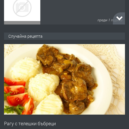
преди 1 година
ПРЕДЛАГА
Къща в Марония, Гърция
Случайна рецепта
преди 2 години
ПРЕДЛАГА
УДЪЛЖАВАНЕ НА ЧОВЕШКИЯТ
ЖИВОТ И ПОДОБРЯВАНЕ НА
НЕГОВОТО КАЧЕСТВО
преди 2 години
ПРЕДЛАГА
Имот в Северна Гърция, до Кавала
Рагу с телешки бъбреци