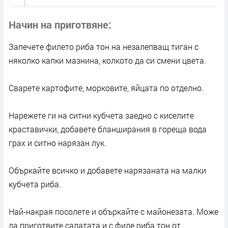
Начин на приготвяне
Запечете филето риба тон на незалепващ тиган с
няколко капки мазнина, колкото да си смени цвета.
Сварете картофите, морковите, яйцата по отделно.
Нарежете ги на ситни кубчета заедно с киселите
краставички, добавете бланширания в гореща вода
грах и ситно нарязан лук.
Объркайте всичко и добавете нарязаната на малки
кубчета риба.
Най-накрая посолете и объркайте с майонезата. Може
да приготвите салатата и с филе риба тон от