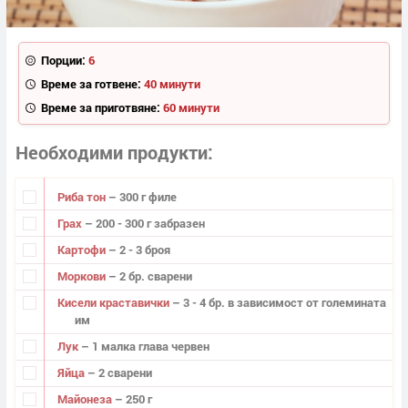
Порции:
6
Време за готвене:
40 минути
Време за приготвяне:
60 минути
Необходими продукти
Риба тон
– 300 г филе
Грах
– 200 - 300 г забразен
Картофи
– 2 - 3 броя
Моркови
– 2 бр. сварени
Кисели краставички
– 3 - 4 бр. в зависимост от големината
им
Лук
– 1 малка глава червен
Яйца
– 2 сварени
Майонеза
– 250 г