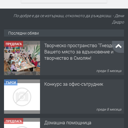
По-добре е да се изтъркаш, отколкото да ръждясаш. - Дени
Дидро
Последни обяви
ПРЕДЛАГА
Творческо пространство "Гнездото" -
Вашето място за вдъхновение и
творчество в Смолян!
преди 5 месеца
ТЪРСИ
Конкурс за офис-сътрудник
преди 8 месеца
ПРЕДЛАГА
Домашна помощница