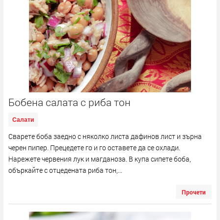
Бобена салата с риба тон
Салати
Сварете боба заедно с няколко листа дафинов лист и зърна
черен пипер. Прецедете го и го оставете да се охлади.
Нарежете червения лук и магданоза. В купа сипете боба,
объркайте с отцедената риба тон,...
Прочети