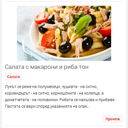
Салата с макарони и риба тон
Салати
Лукът се реже на полумесеци, чушката - на ситно,
кориандърът - на ситно, корнишоните - на колелца, а
доматчетата - на половинки. Рибата се накъсва и прибавя.
Пастата се вари според указанията на опак...
Прочети