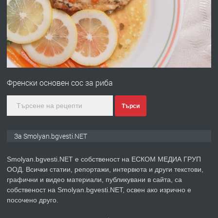
преди 2 години
ПРЕДЛАГА
Иглолистни Пелети клас А1
Френски основен сос за риба
преди 2 години
Търси
ПРЕДЛАГА
КЪЩА В МАРОНЯ
За Smolyan.bgvesti.NET
Smolyan.bgvesti.NET е собственост на ЕСКОМ МЕДИА ГРУП
ООД. Всички статии, репортажи, интервюта и други текстови,
преди 2 години
графични и видео материали, публикувани в сайта, са
собственост на Smolyan.bgvesti.NET, освен ако изрично е
ТЪРСИ
Търсят се строителни работници
посочено друго.