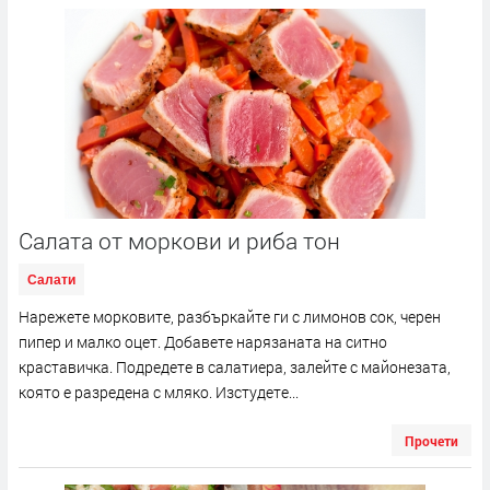
Салата от моркови и риба тон
Салати
Нарежете морковите, разбъркайте ги с лимонов сок, черен
пипер и малко оцет. Добавете нарязаната на ситно
краставичка. Подредете в салатиера, залейте с майонезата,
която е разредена с мляко. Изстудете...
Прочети