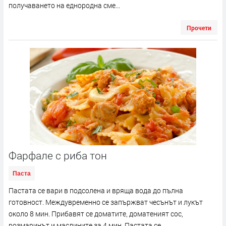
получаването на еднородна сме...
Прочети
Фарфале с риба тон
Паста
Пастата се вари в подсолена и вряща вода до пълна
готовност. Междувременно се запържват чесънът и лукът
около 8 мин. Прибавят се доматите, доматеният сос,
розмаринът и маслините за 4 мин. Пастата се...