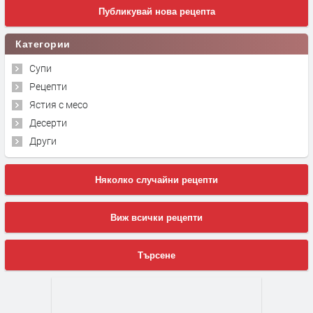
Публикувай нова рецепта
Категории
Супи
Рецепти
Ястия с месо
Десерти
Други
Няколко случайни рецепти
Виж всички рецепти
Търсене