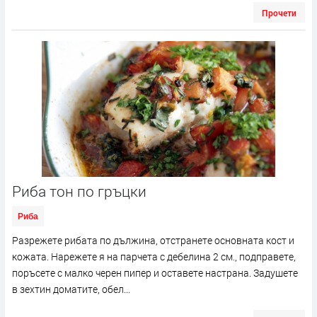
Прочети
Риба тон по гръцки
Риба
Разрежете рибата по дължина, отстранете основната кост и
кожата. Нарежете я на парчета с дебелина 2 см., подправете,
поръсете с малко черен пипер и оставете настрана. Задушете
в зехтин доматите, обел...