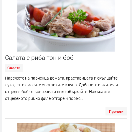
Салата с риба тон и боб
Салати
Нарежете на парченца домата, краставицата и скълцайте
лука, като смесите съставките в купа. Добавете измития и
отцеден боб от консерва и леко объркайте. Накъсайте
отцеденото рибно филе отгоре и поръс...
Прочети