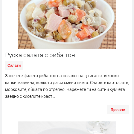
Руска салата с риба тон
Салати
Запечете филето риба тон на незалепващ тиган с няколко
капки мазнина, колкото да си смени цвета. Сварете картофите,
морковите, яйцата по отделно. Нарежете ги на ситни кубчета
заедно с киселите краст...
Прочети