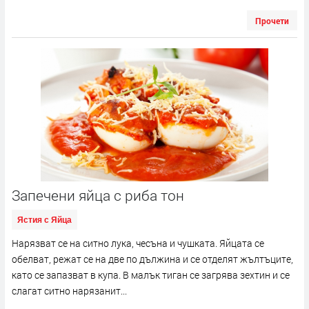
Прочети
Запечени яйца с риба тон
Ястия с Яйца
Нарязват се на ситно лука, чесъна и чушката. Яйцата се
обелват, режат се на две по дължина и се отделят жълтъците,
като се запазват в купа. В малък тиган се загрява зехтин и се
слагат ситно нарязанит...