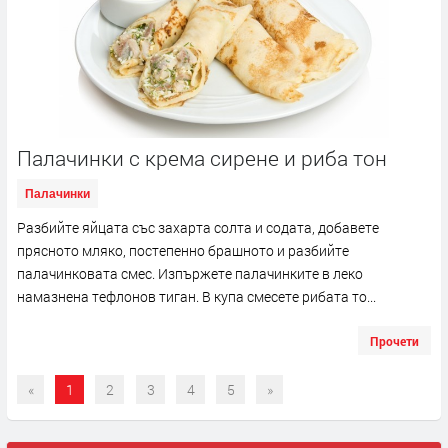
Палачинки с крема сирене и риба тон
Палачинки
Разбийте яйцата със захарта солта и содата, добавете
прясното мляко, постепенно брашното и разбийте
палачинковата смес. Изпържете палачинките в леко
намазнена тефлонов тиган. В купа смесете рибата то...
Прочети
«
1
2
3
4
5
»