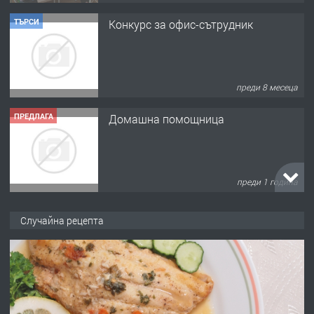
ПРЕДЛАГА
Домашна помощница
преди 1 година
ПРЕДЛАГА
Къща в Марония, Гърция
преди 2 години
ПРЕДЛАГА
УДЪЛЖАВАНЕ НА ЧОВЕШКИЯТ
Случайна рецепта
ЖИВОТ И ПОДОБРЯВАНЕ НА
НЕГОВОТО КАЧЕСТВО
преди 2 години
ПРЕДЛАГА
Имот в Северна Гърция, до Кавала