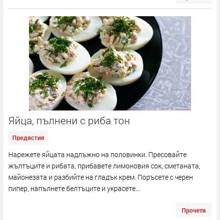
Яйца, пълнени с риба тон
Предястия
Нарежете яйцата надлъжно на половинки. Пресовайте
жълтъците и рибата, прибавете лимоновия сок, сметаната,
майонезата и разбийте на гладък крем. Поръсете с черен
пипер, напълнете белтъците и украсете...
Прочети